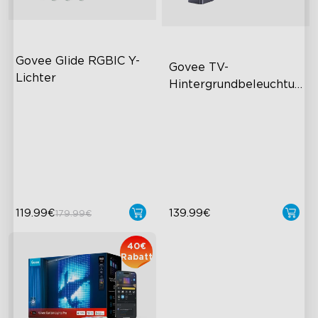
Govee Glide RGBIC Y-
Govee TV-
Lichter
Hintergrundbeleuchtung 
3
RGBIC-Lichteffekte
Dual-Camera 4MP Hybrid
40+ Szenenmodi
Lens
DIY-Design
Smart AI Color Mapping
4-in-1 RGBWIC Beads
119.99€
139.99€
179.99€
close
40€
Rabatt