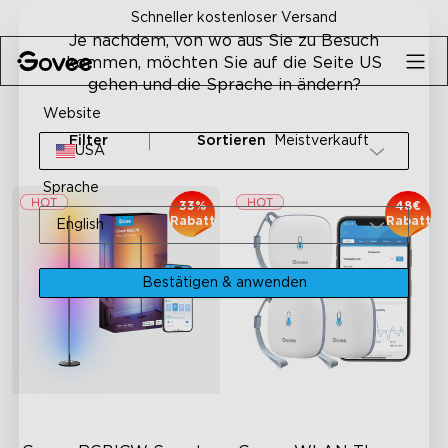
Skip to content
Schneller kostenloser Versand
Je nachdem, von wo aus Sie zu Besuch
kommen, möchten Sie auf die Seite US
gehen und die Sprache in ändern?
Website
Filter
Sortieren
Meistverkauft
USA
Sprache
33%
48€
Rabatt
Rabatt
English
Bestätigen & anwenden