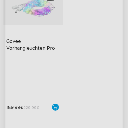
Govee 
Vorhangleuchten Pro
Visuelle Leistung der
nächsten Stufe
Grenzenlose Kreativität
Über 250 Szenen
Vebinden Sie bis zu 3 Sets
189.99€
229.99€