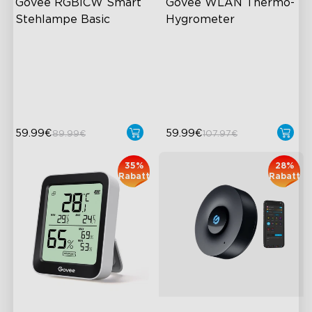
Govee RGBICW Smart 
Govee WLAN Thermo-
Stehlampe Basic
Hygrometer
Dynamische RGBIC-Farbe
Drahtlose App-Überwachung
Synchronisieren mit Musik
Hochpräziser Sensor
Freisprechsteuerung
2 Jahre Datenspeicherung
59.99€
59.99€
89.99€
107.97€
35%
28%
Rabatt
Rabatt