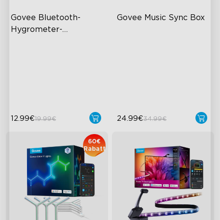
Govee Bluetooth-
Govee Music Sync Box
Hygrometer-
Thermometer H5075
60 m Abdeckung im
Bluetooth Group Control
gesamten Haus
22 Music Modes
App-Alarm
Accurate Pickup
Hohe Genauigkeit
12.99€
24.99€
19.99€
34.99€
60€
Rabatt