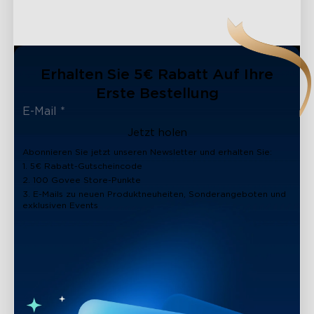
Erhalten Sie 5€ Rabatt Auf Ihre
Erste Bestellung
Jetzt holen
Abonnieren Sie jetzt unseren Newsletter und erhalten Sie:
1. 5€ Rabatt-Gutscheincode
2. 100 Govee Store-Punkte
3. E-Mails zu neuen Produktneuheiten, Sonderangeboten und
exklusiven Events