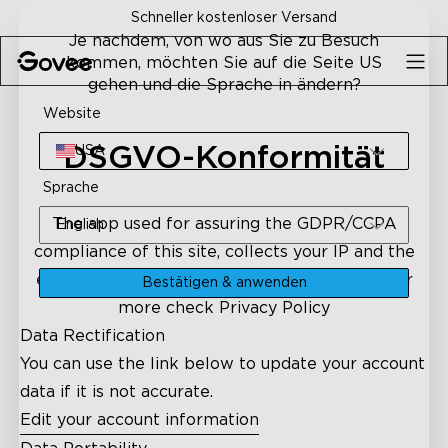
Skip to content
Schneller kostenloser Versand
Je nachdem, von wo aus Sie zu Besuch
kommen, möchten Sie auf die Seite US
gehen und die Sprache in ändern?
Website
DSGVO-Konformität
USA
Sprache
The app used for assuring the GDPR/CCPA
English
compliance of this site, collects your IP and the
email address in order to process the data. For
Bestätigen & anwenden
more check
Privacy Policy
Data Rectification
You can use the link below to update your account
data if it is not accurate.
Edit your account information