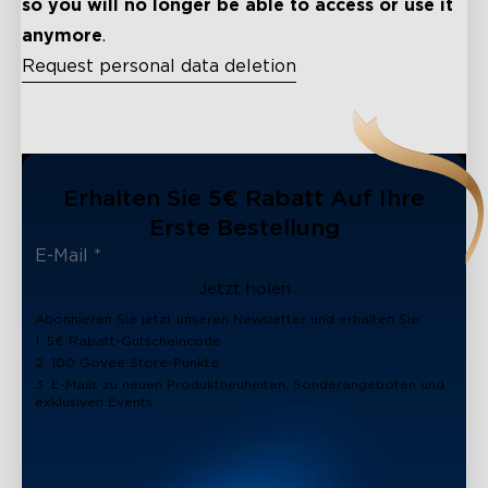
so you will no longer be able to access or use it
anymore
.
Request personal data deletion
close
Erhalten Sie 5€ Rabatt Auf Ihre
Erste Bestellung
Jetzt holen
Abonnieren Sie jetzt unseren Newsletter und erhalten Sie:
1. 5€ Rabatt-Gutscheincode
2. 100 Govee Store-Punkte
3. E-Mails zu neuen Produktneuheiten, Sonderangeboten und
exklusiven Events