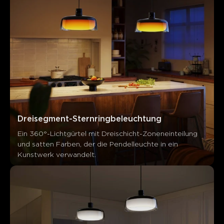
Dreisegment-Sternringbeleuchtung
Ein 360°-Lichtgürtel mit Dreischicht-Zoneneinteilung 
und satten Farben, der die Pendelleuchte in ein 
Kunstwerk verwandelt.
Was Kunden sagen
Light quality and brightness
App control and features
De
0
0
0