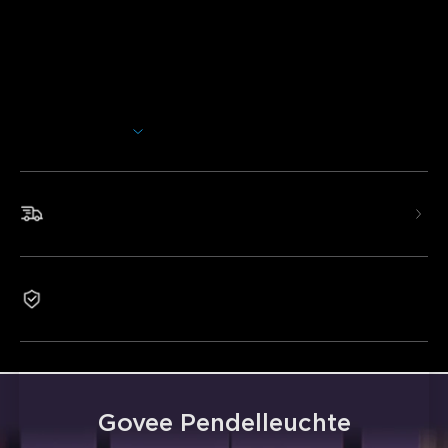
Verwandeln Sie Ihr Esszimmerambiente. Diese innovative
LED-Pendelleuchte verfügt über ein Mehrsegmentdesign
mit 16 Millionen Farben für anpassbares Licht. Genießen Sie
die nahtlose intelligente Steuerung und synchronisieren Sie
bis zu 8 Geräte für ein umfassendes Lichterlebnis. Einfach
Mehr anzeigen
zu installieren.
Dreisegment-Sternringbeleuchtung:
Verfügt über
einen 360°-Lichtgürtel mit Dreischicht-Zoneneinteilung,
Schneller und kostenloser Versand
der mit seinen satten Farben ein Kunstwerk darstellt.
Weißes Licht mit hoher Lumenzahl:
2700 K–6500 K
und 95 CRI abstimmbares weißes Licht, perfekt für
konzentrierte Aufgaben oder eine gemütliche
2-Jahre Garantie
Atmosphäre.
Ambiente mit einem Fingertipp
: Wechseln Sie sofort
zwischen den Voreinstellungen, um jeden Raum
aufzuwerten – vom gemütlichen Abendessen bis hin zu
lebhaften Zusammenkünften. Perfekte Stimmung, nur
einen Fingertipp entfernt.
Govee Pendelleuchte
Unabhängige Dreifach-Segmentsteuerung: