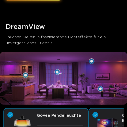
DreamView
Tauchen Sie ein in faszinierende Lichteffekte für ein 
unvergessliches Erlebnis.
Govee Pendelleuchte
Go
Ei
mi