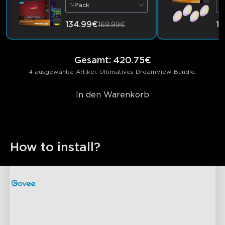
1-Pack
4
134.99€
11
169.99€
Gesamt
:
420.75€
4 ausgewählte Artikel: Ultimatives DreamView-Bundle.
In den Warenkorb
How to install?