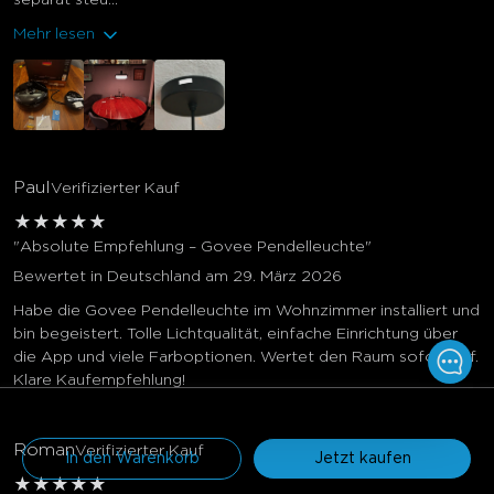
separat steu...
Mehr lesen
Paul
Verifizierter Kauf
★
★
★
★
★
"Absolute Empfehlung – Govee Pendelleuchte"
Bewertet in Deutschland am 29. März 2026
Habe die Govee Pendelleuchte im Wohnzimmer installiert und
bin begeistert. Tolle Lichtqualität, einfache Einrichtung über
die App und viele Farboptionen. Wertet den Raum sofort auf.
Klare Kaufempfehlung!
134.99€
169.99€
Roman
Verifizierter Kauf
In den Warenkorb
Jetzt kaufen
★
★
★
★
★