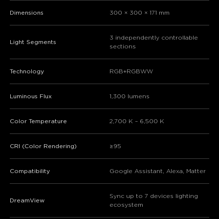
Dimensions
300 × 300 × 171 mm
​​3 independently controllable
​​Light Segments​​
sections​​
Technology
RGB+RGBWW
Luminous Flux
1,300 lumens
Color Temperature
2,700 K – 6,500 K
CRI (Color Rendering)
≥95
Compatibility
Google Assistant, Alexa, Matter
Sync up to 7 devices lighting
​​DreamView​​
ecosystem