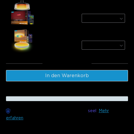
Govee Pendant Light
1-Pack
134.99€
Govee 38cm RGBICWW Smart Ceiling Light
Pro
Round / 1-Pack/For 25㎡ 
84.99€
Gesamt
:
219.98€
In den Warenkorb
Sorgenfreie Lieferung verfügbar mit
seel
Mehr
erfahren
Beschreibung
Modell: H60C1