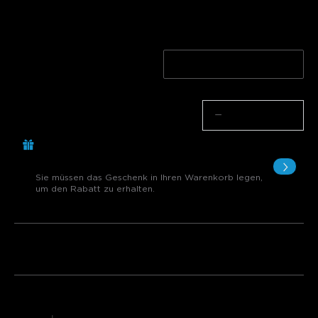
Quantity
1-Pack(134.99€/Pack)
2-Pack(126.4€/Pack)
Menge
−
+
Kaufen Sie 299.00€, erhalten Sie 1
Artikel gratis
Sie müssen das Geschenk in Ihren Warenkorb legen,
um den Rabatt zu erhalten.
Paket 1
Paket 2
Paket 3
Häufig zusammen gekauft: