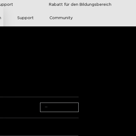
upport
Rabatt für den Bildungsbereich
n
Support
Community
ED-Lichtstreifen 
reich
ungen von Amazon
trol and connectivity
−
+
ket 3