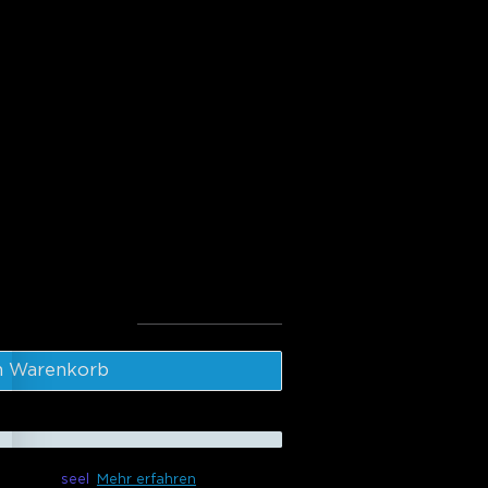
BICWW Outdoor LED Strip
door Motion Sensor
mt
:
109.97€
n Warenkorb
gbar mit
seel
Mehr erfahren