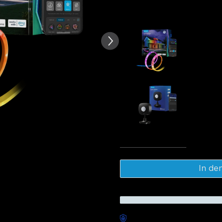
Häufig zusammen gekauft:
von Kundenbewertungen
Govee RG
Lights
79.99€
Govee Out
29.99€
Gesa
In de
Sorgenfreie Lieferung verfü