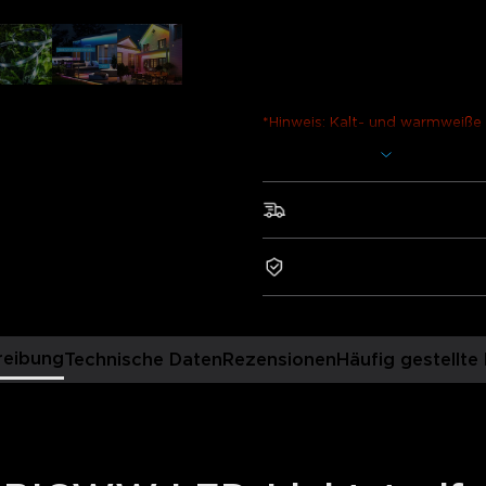
Beschreibung
Modell: H70A1 & H70A2(20m
Ladegerät: EU-2-PIN-STECK
*Hinweis: Kalt- und warmweiß
IC gesteuert werden (unabhäng
Mehr anzeigen
Erhellen Sie Ihre Terrassen, D
Außenbereiche mit unseren v
Schneller und kostenloser
Lichtstreifen für den Außenber
oder Weihnachtsfeiern, ohne di
2-Jahre Garantie
Hinzufügung von warm- und kalt
Sicherheitsbeleuchtung oder di
Hause kommen, angepasst wer
reibung
Technische Daten
Rezensionen
Häufig gestellte
RGBIC-Technologie: Govee
Außenbereich nutzen eine u
mehrere Farben gleichzeitig
Weitere weiße LEDs: Für d
LED-Lichtstreifen für den 
LEDs verbaut.