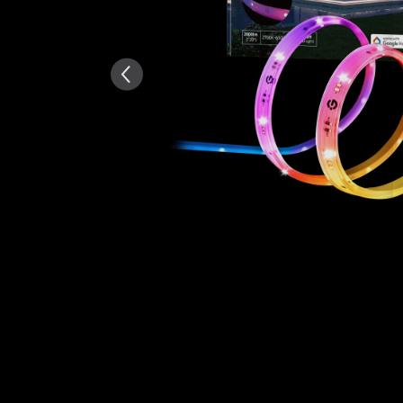
Zusammenfassung
：
KI-generiert aus dem Text 