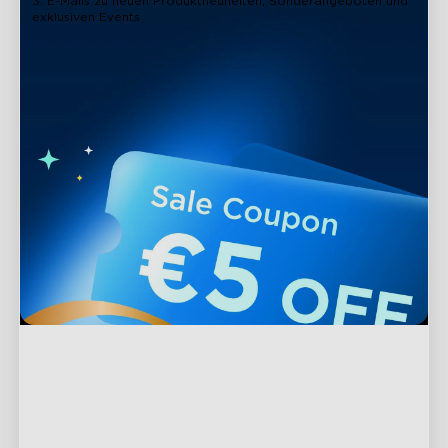
3. E-Mails zu neuen Produktneuheiten, Sonderangeboten und
exklusiven Events
Support
Kontaktieren Sie uns
Entdecken
FAQs