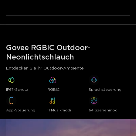
Außenbereich verfügt über eine IP67-Steuerbox und
Umtausch ausgeschlossen.
einen IP65-Adapter.
Intelligente Sprachsteuerung:
Verwenden Sie
einfache Sprachbefehle über Alexa, Google Assistant und
Govee Home-App.
Mit Musik synchronisieren:
Ein eingebautes Mikrofon
erkennt Audio, um Lichteffekte in Echtzeit anzupassen.
Hinweis: RGBIC-Lichtstreifen sind nicht schneidbar.
Govee RGBIC Outdoor-
Neonlichtschlauch
Entdecken Sie Ihr Outdoor-Ambiente
IP67-Schutz
RGBIC
Sprachsteuerung
App-Steuerung
11 Musikmodi
64 Szenenmodi