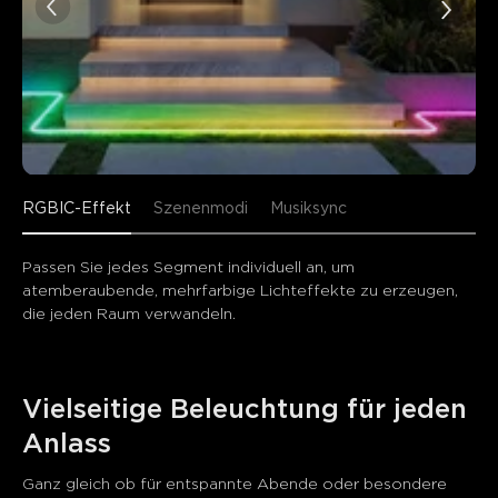
0
0
0
Kunden erwähnen
Positiv
Negativ
Zusammenfassung
：
KI-generiert aus dem Text von Kundenbewertungen
RGBIC-Effekt
Szenenmodi
Musiksync
Passen Sie jedes Segment individuell an, um 
atemberaubende, mehrfarbige Lichteffekte zu erzeugen, 
die jeden Raum verwandeln.
Vielseitige Beleuchtung für jeden 
Anlass
Ganz gleich ob für entspannte Abende oder besondere 