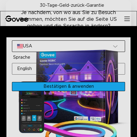
Skip to content
30-Tage-Geld-zurück-Garantie
Je nachdem, von wo aus Sie zu Besuch
kommen, möchten Sie auf die Seite US
gehen und die Sprache in ändern?
Home
Intelligente Leuchten
Überholte Govee RGBIC Ou
Website
USA
Sprache
English
Bestätigen & anwenden