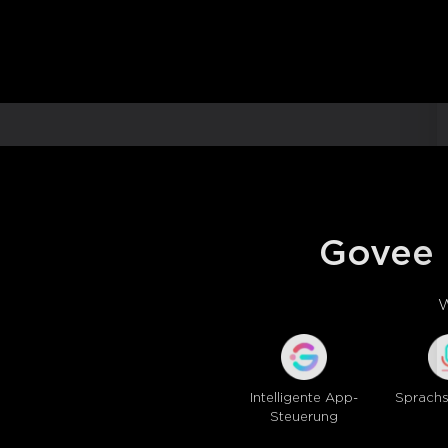
Govee 
W
Intelligente App-
Sprachs
Steuerung