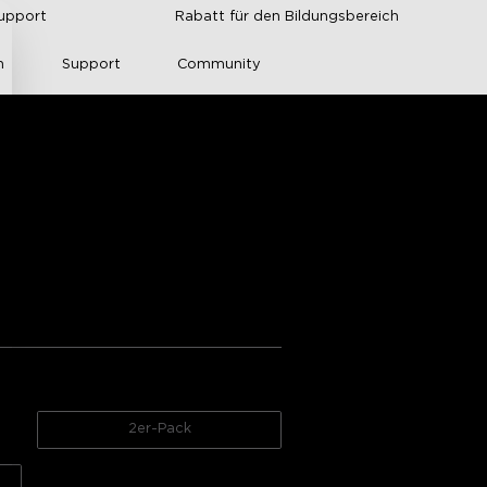
upport
Rabatt für den Bildungsbereich
n
Support
Community
vee RGBWW Smart-
ertungen von Amazon
App functionality
2er-Pack