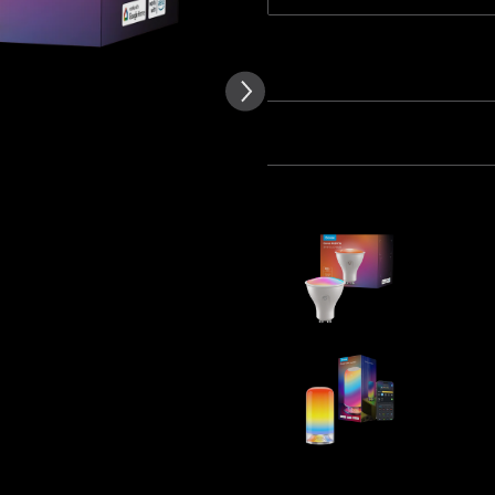
von Kundenbewertungen
Menge
Paket 1
Paket 2
Häufig zusammen gekauft:
Refurbish
Bulbs
8.49€
Govee Tab
49.99€