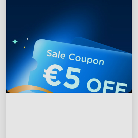
Support
Kontaktieren Sie uns
Entdecken
FAQs
Über Govee
Fußzeilenprodukte