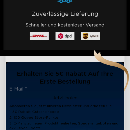
Erhalten Sie 5€ Rabatt Auf Ihre
Erste Bestellung
Jetzt holen
Abonnieren Sie jetzt unseren Newsletter und erhalten Sie:
1. 5€ Rabatt-Gutscheincode
2. 100 Govee Store-Punkte
3. E-Mails zu neuen Produktneuheiten, Sonderangeboten und
exklusiven Events