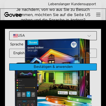
Skip to content
Lebenslanger Kundensupport
Je nachdem, von wo aus Sie zu Besuch
kommen, möchten Sie auf die Seite US
gehen und die Sprache in ändern?
Home
Intelligente Leuchten
Generalüberholte Govee W
Website
USA
Sprache
English
Bestätigen & anwenden