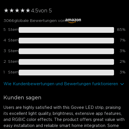
★
★
★
★
★
★
4.5
von 5
3066
globale Bewertungen von
5
Stern
85
%
4
Stern
7
%
3
Stern
3
%
2
Stern
2
%
1
Stern
3
%
Wie Kundenbewertungen und Bewertungen funktionieren
Kunden sagen
Users are highly satisfied with this Govee LED strip, praising
its excellent light quality, brightness, extensive app features,
and RGBIC color effects. The product offers great value with
easy installation and reliable smart home integration. Some