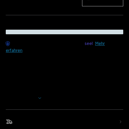
Menge
−
+
Sorgenfreie Lieferung verfügbar mit
seel
Mehr
erfahren
Beschreibung
Modell:
H6175-10 m (1 Rolle * 10 m)
H6173-20m (2 Rollen * 10 m)
Mehr anzeigen
H6176-30m (3 Rollen * 10 m)
Ladegerät: EU 2-POLIGER STECKER
Schneller und kostenloser Versand
*Dieser Lichtstreifen kann nicht geschnitten werden.