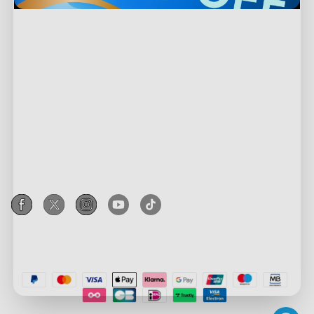
Υποστήριξη
Επικοινωνήστε μαζί μας
Εξερεύνηση
Συχνές Ερωτήσεις
Σχετικά με την Govee
Προϊόντα Υποσέλιδου
Επιστροφές & Επιστροφές Χρημάτων
Σχετικά με το GoveeLife
Φώτα Τηλεόρασης
Πολιτική Αποστολής
Συνεργασία με την Govee
Τεχνολογία RGBIC
Εξωτερικά Φώτα
Where to Buy
Πρόγραμμα Επιβράβευσης Govee
New User Benefits
Privacy & Terms
Λάμπες
Govee Home App
Πρόγραμμα Συνεργατών
Πληρωμή με Klarna
Privacy Policy
Ταινίες Φωτισμού
Εταιρική Αγορά
Terms of Service
Φώτα Παιχνιδιών
Εκπτώσεις Εκπαίδευσης
Intellectual Property Rights
Φωτιστικά Οροφής
Key Worker Discount
Declaration of Conformity
Smart Lights
Πρόγραμμα Παραπομπών
Accessibility