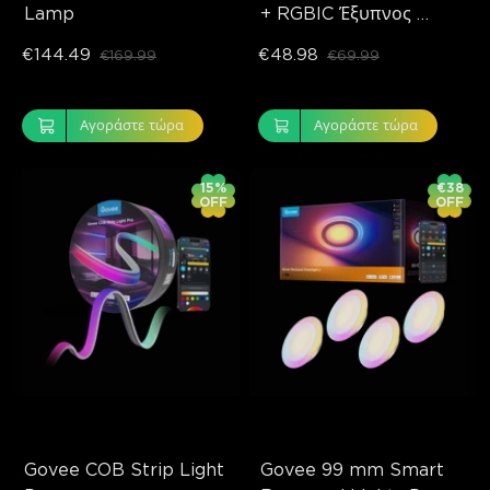
Lamp
+ RGBIC Έξυπνος 
Φωτισμός Οροφής
€144.49
€48.98
€169.99
€69.99
Αγοράστε τώρα
Αγοράστε τώρα
15%
€38
OFF
OFF
Govee COB Strip Light 
Govee 99 mm Smart 