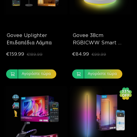
Govee Uplighter 
Govee 38cm 
Επιδαπέδια Λάμπα
RGBICWW Smart 
Ceiling Light Pro
€159.99
€84.99
€189.99
€99.99
Αγοράστε τώρα
Αγοράστε τώρα
33%
OFF