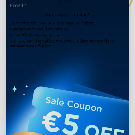
Αποκτήστε το τώρα!
Εγγραφείτε στο newsletter μας τώρα και λάβετε:
1. Κωδικό κουπονιού έκπτωσης €5
2. 100 πόντοι Govee Store
3. Emails για νέες αφίξεις προϊόντων, ειδικές προσφορές και
αποκλειστικές εκδηλώσεις