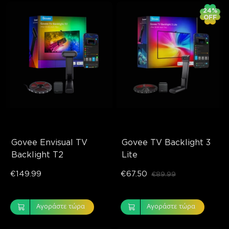
24%
OFF
Govee Envisual TV 
Govee TV Backlight 3 
Backlight T2
Lite
€149.99
€67.50
€89.99
Αγοράστε τώρα
Αγοράστε τώρα