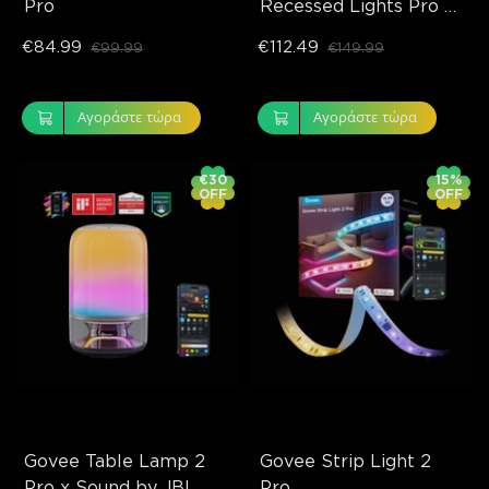
Pro
Recessed Lights Pro 
with Night Light
€84.99
€112.49
€99.99
€149.99
Αγοράστε τώρα
Αγοράστε τώρα
€30
15%
OFF
OFF
Govee Table Lamp 2 
Govee Strip Light 2 
Pro x Sound by JBL
Pro