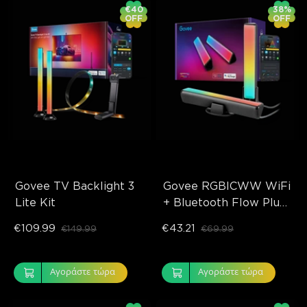
€40
38%
OFF
OFF
Govee TV Backlight 3 
Govee RGBICWW WiFi 
Lite Kit
+ Bluetooth Flow Plus 
Light Bars
€109.99
€43.21
€149.99
€69.99
Αγοράστε τώρα
Αγοράστε τώρα