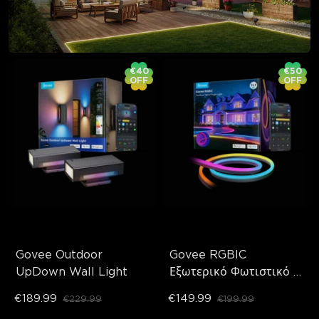
€40
€50
OFF
OFF
Govee Outdoor 
Govee RGBIC 
UpDown Wall Light
Εξωτερικό Φωτιστικό 
Νέον Σχοινί
€189.99
€149.99
€229.99
€199.99