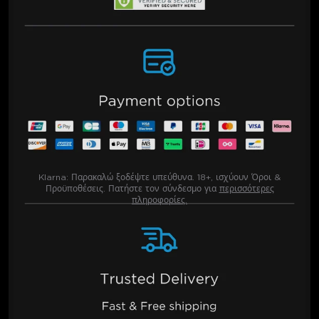
Klarna:
Παρακαλώ ξοδέψτε υπεύθυνα. 18+, ισχύουν Όροι &
Προϋποθέσεις. Πατήστε τον σύνδεσμο για
περισσότερες
πληροφορίες.