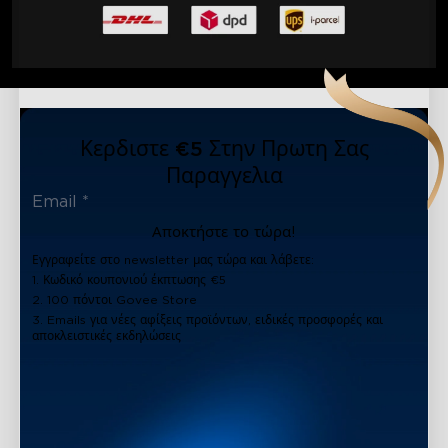
Κερδιστε €5 Στην Πρωτη Σας
Παραγγελια
Αποκτήστε το τώρα!
Εγγραφείτε στο newsletter μας τώρα και λάβετε:
1. Κωδικό κουπονιού έκπτωσης €5
2. 100 πόντοι Govee Store
3. Emails για νέες αφίξεις προϊόντων, ειδικές προσφορές και
αποκλειστικές εκδηλώσεις