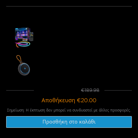
Αγοράζονται συχνά μαζί:
Govee RGBIC Outdoor Neon Rope Light
€149.99
Govee Outdoor Light Show Box
€39.99
Σύνολο
:
€169.98
€189.98
Αποθήκευση
€20.00
Σημείωση: Η έκπτωση δεν μπορεί να συνδυαστεί με άλλες προσφορές.
Προσθήκη στο καλάθι