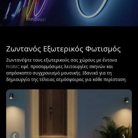
Ζωντανός Εξωτερικός Φωτισμός
Ζωντανέψτε τους εξωτερικούς σας χώρους με έντονα 
Τι λένε οι πελάτες
RGBIC εφέ, προσαρμόσιμες λειτουργίες σκηνών και 
απρόσκοπτο συγχρονισμό μουσικής. Ιδανικό για τη 
δημιουργία της τέλειας ατμόσφαιρας για κάθε περίσταση.
Quality
App control
Installation
Brightness
Va
0
0
0
Οι πελάτες αναφέρουν
Θετικό
Αρνητικό
Περίληψη
：
Δημιουργήθηκε από AI από το κείμενο των κριτικών
πελατών