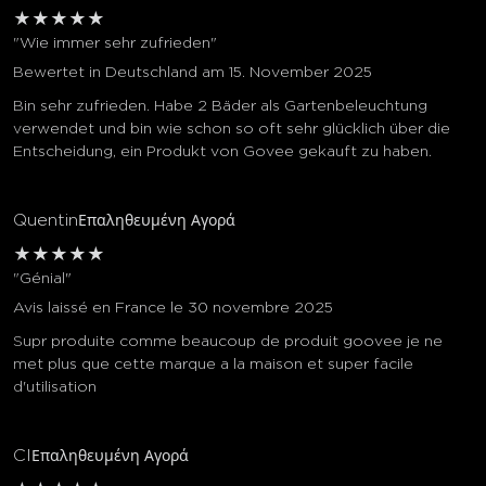
★
★
★
★
★
"Wie immer sehr zufrieden"
Bewertet in Deutschland am 15. November 2025
Bin sehr zufrieden. Habe 2 Bäder als Gartenbeleuchtung
verwendet und bin wie schon so oft sehr glücklich über die
Entscheidung, ein Produkt von Govee gekauft zu haben.
Quentin
Επαληθευμένη Αγορά
★
★
★
★
★
"Génial"
Avis laissé en France le 30 novembre 2025
Supr produite comme beaucoup de produit goovee je ne
met plus que cette marque a la maison et super facile
d'utilisation
Cl
Επαληθευμένη Αγορά