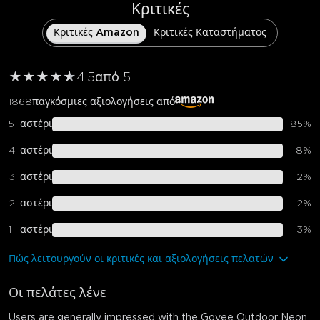
Κριτικές
Κριτικές Amazon
Κριτικές Καταστήματος
★
★
★
★
★
★
4.5
από 5
1868
παγκόσμιες αξιολογήσεις από
5
αστέρι
85
%
4
αστέρι
8
%
3
αστέρι
2
%
2
αστέρι
2
%
1
αστέρι
3
%
Πώς λειτουργούν οι κριτικές και αξιολογήσεις πελατών
Οι πελάτες λένε
Users are generally impressed with the Govee Outdoor Neon