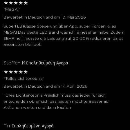
★
★
★
★
★
"MEGA!"
Bewertet in Deutschland am 10. Mai 2026
Super! 👍🏼 Klasse Steuerung über App, super Farben, alles
MEGA! Das beste LED Band was ich je gesehen habe! Zudem
SEHR hell, musste die Leistung auf 20-30% reduzieren da es
ansonsten blendet.
Steffen K.
Επαληθευμένη Αγορά
★
★
★
★
★
"Tolles Lichterlebnis"
Bewertet in Deutschland am 17. April 2026
Tolles Lichterkebnis Preislich muss das jeder für sich
entscheiden ob er sich das leisten möchte Besser auf
Aktionen warten und dann kaufen
Tim
Επαληθευμένη Αγορά