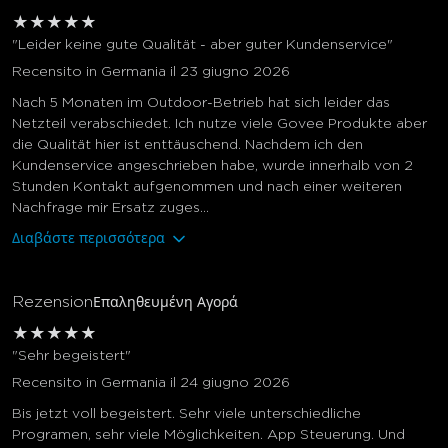
★
★
★
★
★
"Leider keine gute Qualität - aber guter Kundenservice"
Recensito in Germania il 23 giugno 2026
Nach 5 Monaten im Outdoor-Betrieb hat sich leider das
Netzteil verabschiedet. Ich nutze viele Govee Produkte aber
die Qualität hier ist enttäuschend. Nachdem ich den
Kundenservice angeschrieben habe, wurde innerhalb von 2
Stunden Kontakt aufgenommen und nach einer weiteren
Nachfrage mir Ersatz zuges...
Διαβάστε περισσότερα
Rezension
Επαληθευμένη Αγορά
★
★
★
★
★
"Sehr begeistert"
Recensito in Germania il 24 giugno 2026
Bis jetzt voll begeistert. Sehr viele unterschiedliche
Programen, sehr viele Möglichkeiten. App Steuerung. Und