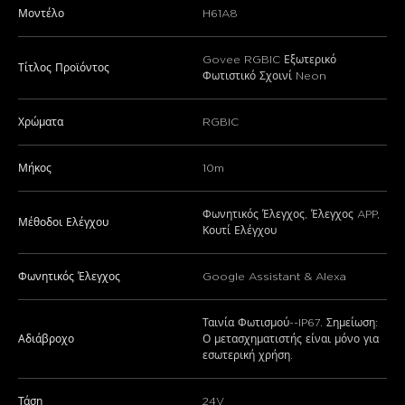
Μοντέλο
H61A8
Govee RGBIC Εξωτερικό
Τίτλος Προϊόντος
Φωτιστικό Σχοινί Neon
Χρώματα
RGBIC
Μήκος
10m
Φωνητικός Έλεγχος, Έλεγχος APP,
Μέθοδοι Ελέγχου
Κουτί Ελέγχου
Φωνητικός Έλεγχος
Google Assistant & Alexa
Ταινία Φωτισμού--IP67. Σημείωση:
Αδιάβροχο
Ο μετασχηματιστής είναι μόνο για
εσωτερική χρήση.
Τάση
‎24V