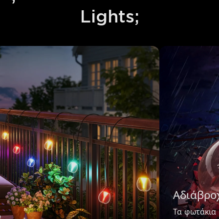
Lights;
Αδιάβρο
Τα φωτάκια 
ν