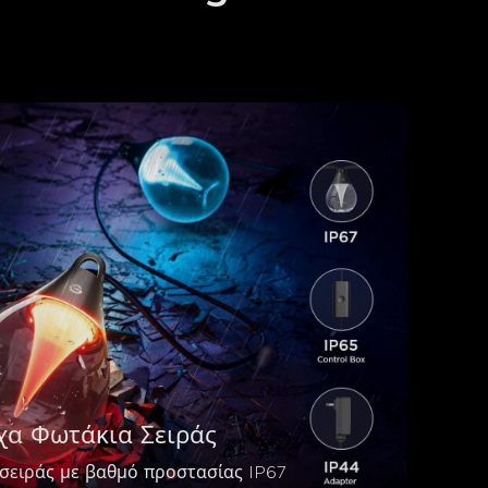
χα Φωτάκια Σειράς
σειράς με βαθμό προστασίας IP67 