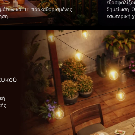
εξασφαλίζου
άτων και 111 προκαθορισμένες 
Σημείωση: Ο
ηση.
εσωτερική χ
ευκού 
κή 
ής 