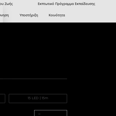
ρου Ζωής
Εκπτωτικό Πρόγραμμα Εκπαίδευσης
ύνηση
Υποστήριξη
Κοινότητα
να Govee Εξωτερικά 
ανες Λάμπες
λογήσεις από το Amazon
ration
Value for money
15 LED | 15m
−
+