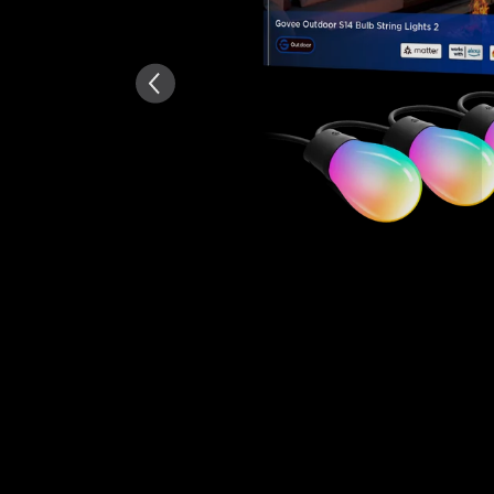
AI-generirano iz teksta rece