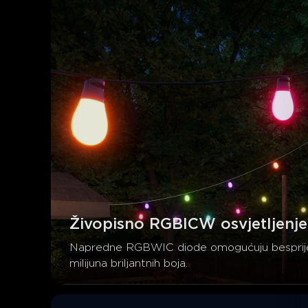
Živopisno RGBICW osvjetljenje
Napredne RGBWIC diode omogućuju besprijekor
milijuna briljantnih boja.