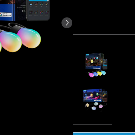
nzija kupaca
Količina
Paket 1
Paket 2
Pa
Često kupljeno zajedno:
Govee Sma
Lights 2
€89.99
Govee Outd
€119.99
Ukup