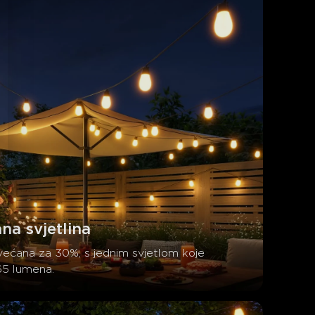
na svjetlina
većana za 30%, s jednim svjetlom koje 
5 lumena.