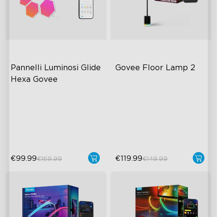
Pannelli Luminosi Glide 
Govee Floor Lamp 2
Hexa Govee
RGBIC Lighting Effects
Design moderno aggiornato
DIY Design
1725 lm di luminosità
Animated Effects
sincronizzazione DreamView
€99.99
€119.99
€169.99
€149.99