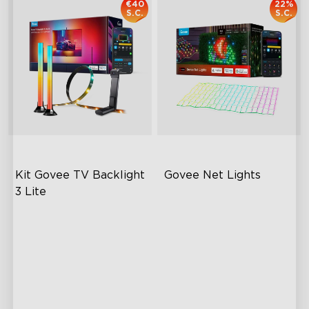
€40
22%
S.C.
S.C.
Kit Govee TV Backlight 
Govee Net Lights
3 Lite
Enhanced DreamView
Modalità DIY Creativa
Experience
Effetti di Illuminazione
4-in-1 Light Beads
RGBIC
Video & Audio Syncing
Facile da Installare
Resistente per Esterni