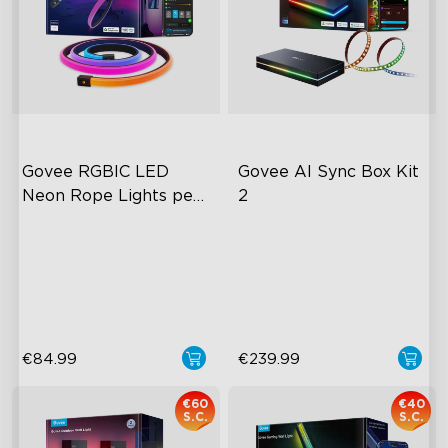
Govee RGBIC LED 
Govee AI Sync Box Kit 
Neon Rope Lights per 
2
Scrivanie
RGBIC Lighting Effects
HDMI 2.1 aggiornato
Glare-free Diffusion
supporta VRR e ALLM
Cuttable
primi chip AI del settore
€84.99
€239.99
€60
€40
S.C.
S.C.