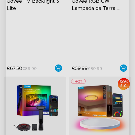
Govee TV Backlight 3 
Govee RGBICW 
Lite
Lampada da Terra 
Smart Basic
Tecnologia Fotocamera con
Colore RGBIC Dinamico
Correzione Fish-Eye
Sincronizzazione con la
Tecnologia Envisual
Musica
Migliorata
Controllo a Mani Libere
Perle Lampada 4-in-1
€67.50
€59.99
€89.99
€89.99
30%
S.C.