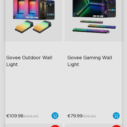
close
Govee Outdoor Wall 
Govee Gaming Wall 
Light
Light
RGBICWW Lighting Effects
Futuristic Faceplate
1500 Lumens White Light
Dual-Layered Construction
IP65-Rated Outdoor
High-Level DIY
Reliability
Customization
€109.98
€79.99
€169.99
€119.99