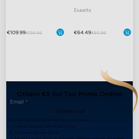
Support
Esaurito
€109.99
€64.49
€159.99
€85.99
Ottieni €5 Sul Tuo Primo Ordine
Ottienilo ora!
Iscriviti alla nostra newsletter ora e ricevi:
1. Codice coupon con €5 di sconto
2. 100 punti Govee Store
3. Email su nuovi arrivi di prodotti, offerte speciali ed eventi