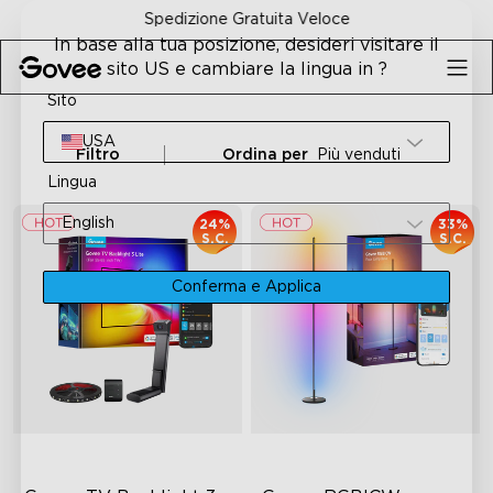
Skip to content
Garanzia Soddisfatti o Rimborsati 30 Giorni
In base alla tua posizione, desideri visitare il
sito US e cambiare la lingua in ?
Sito
USA
Filtro
Ordina per
Più venduti
Lingua
English
24%
33%
S.C.
S.C.
Conferma e Applica