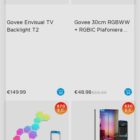
Govee Envisual TV 
Govee 30cm RGBWW 
Backlight T2
+ RGBIC Plafoniera 
Smart
Tecnologia Govee Envisual
Illuminazione Multicolore
Design Innovativo a Doppia
Luminosità e Temperatura
Fotocamera
Colore Regolabili
Illuminazione RGBIC
Controllo Intelligente
Migliorata
€149.99
€48.98
€69.99
€70
€30
S.C.
S.C.