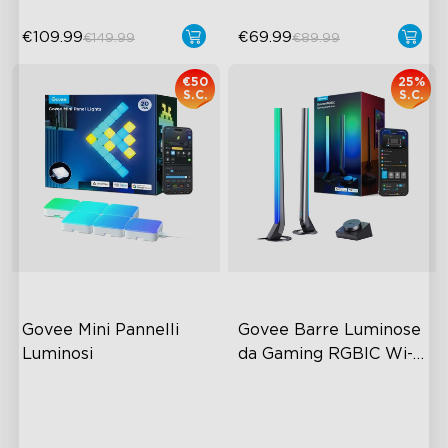
€109.99
€69.99
€149.99
€89.99
€50
25%
S.C.
S.C.
Govee Mini Pannelli 
Govee Barre Luminose 
Luminosi
da Gaming RGBIC Wi-
Fi con Controller 
RGBIC Light Effects
RGBIC Lighting Effects
Intelligente
DIY Design
DIY Personalization
Expansion & Splicing
Variety of Scene Modes