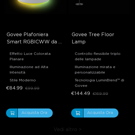
Govee Plafoniera 
Govee Tree Floor 
Smart RGBICWW da 
Lamp
38cm Pro
Effetto Luce Colorata
Controllo flessibile triplo
Planare
delle lampade
Illuminazione ad Alta
Illuminazione mirata e
Intensità
personalizzabile
Stile Moderno
Tecnologia LuminBlend™ di
Govee
€84.99
€99.99
€144.49
€169.99
Acquista Ora
Acquista Ora
Vedi altro
>