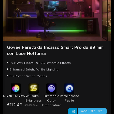
Govee Faretti da Incasso Smart Pro da 99 mm 
con Luce Notturna
RGBWW Meets RGBIC Dynamic Effects
Enhanced Bright White Lighting
80 Preset Scene Modes
RGBIC+RGBWW
900lm
Dimmable
Installazione
Brightness
Color
Facile
€112.49
Temperature
€149.99
Acquista Ora