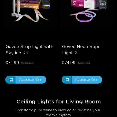
Govee Strip Light with 
Govee Neon Rope 
Skyline Kit
Light 2
€74.99
€74.99
€99.99
€99.99
Acquista Ora
Acquista Ora
Ceiling Lights for Living Room
Transform pure white to vivid color, redefine your 
room’s rhythm.