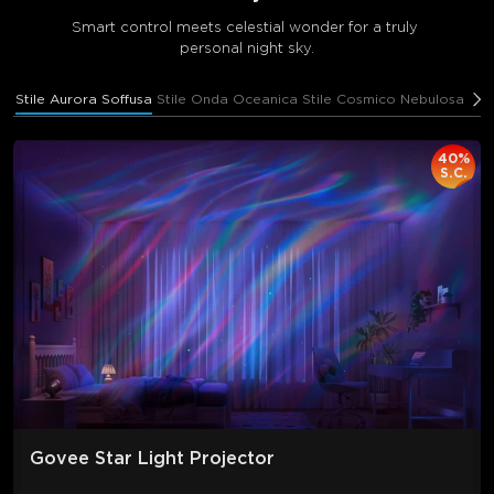
Smart control meets celestial wonder for a truly 
personal night sky.
Stile Aurora Soffusa
Stile Onda Oceanica
Stile Cosmico Nebulosa
Sti
40%
S.C.
Govee Star Light Projector