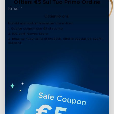
Ottieni €5 Sul Tuo Primo Ordine
Ottienilo ora!
Iscriviti alla nostra newsletter ora e ricevi:
1. Codice coupon con €5 di sconto
2. 100 punti Govee Store
3. Email su nuovi arrivi di prodotti, offerte speciali ed eventi
esclusivi