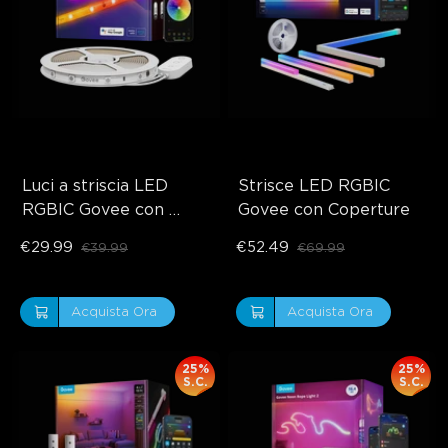
Luci a striscia LED 
Strisce LED RGBIC 
RGBIC Govee con 
Govee con Coperture
rivestimento 
€29.99
€52.49
€39.99
€69.99
protettivo
close
Acquista Ora
Acquista Ora
25%
25%
S.C.
S.C.