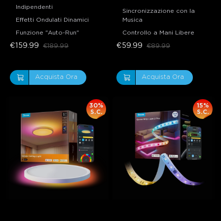
Indipendenti
Sincronizzazione con la
Effetti Ondulati Dinamici
Musica
Funzione "Auto-Run"
Controllo a Mani Libere
€159.99
€59.99
€189.99
€89.99
Acquista Ora
Acquista Ora
30%
15%
S.C.
S.C.