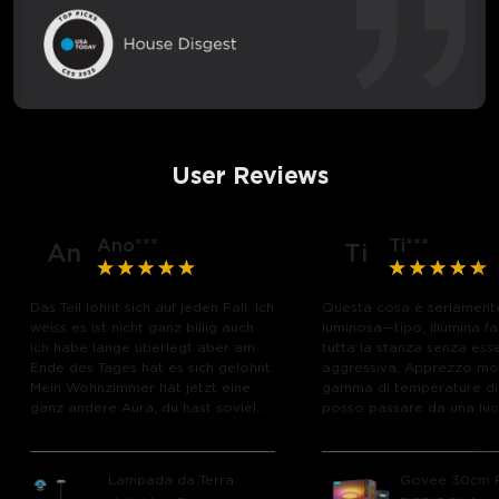
User Reviews
Ano***
Ti***
An
Ti
Das Teil lohnt sich auf jeden Fall. Ich
Questa cosa è seriament
weiss es ist nicht ganz billig auch
luminosa—tipo, illumina f
ich habe lange überlegt aber am
tutta la stanza senza ess
Ende des Tages hat es sich gelohnt.
aggressiva. Apprezzo mol
Mein Wohnzimmer hat jetzt eine
gamma di temperature di
ganz andere Aura, du hast soviel
posso passare da una luc
Einstellungsmöglichkeiten einfach
e calda quando mi sto ri
der Wahnsinn.
la sera a un bianco brilla
nitido quando ho bisogno
Lampada da Terra
Govee 30cm
concentrarmi durante il gi