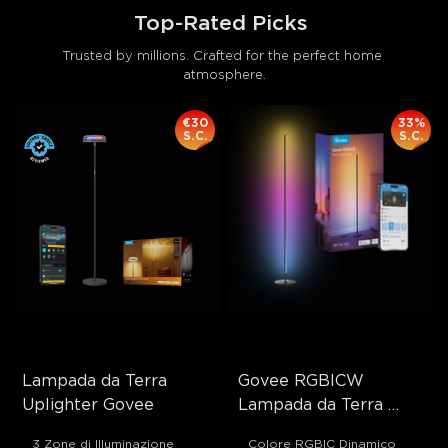
Top-Rated Picks 
Trusted by millions. Crafted for the perfect home 
atmosphere.
€30
33%
S.C.
S.C.
Lampada da Terra 
Govee RGBICW 
Uplighter Govee
Lampada da Terra 
Smart Basic
3 Zone di Illuminazione
Colore RGBIC Dinamico