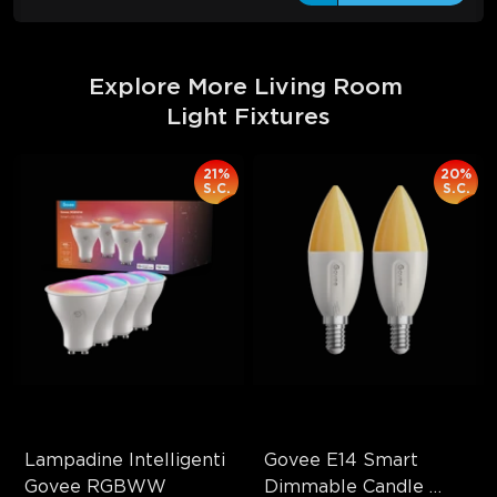
Explore More Living Room 
Light Fixtures
21%
20%
S.C.
S.C.
Lampadine Intelligenti 
Govee E14 Smart 
Govee RGBWW
Dimmable Candle 