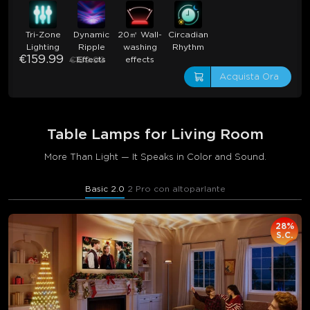
Tri-Zone
Dynamic
20㎡ Wall-
Circadian
Lighting
Ripple
washing
Rhythm
€159.99
Effects
effects
€189.99
Acquista Ora
Table Lamps for Living Room​
More Than Light — It Speaks in Color and Sound.
Basic 2.0
2 Pro con altoparlante
28%
S.C.