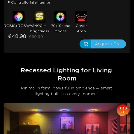
Controllo Intelligente
RGBIC+RGBWW
2400lm
70+ Scene
Cover
brightness
Modes
Area
€48.98
€69.99
Acquista Ora
Recessed Lighting for Living 
Room
Minimal in form, powerful in ambience — smart 
lighting built into every moment.
€38
S.C.