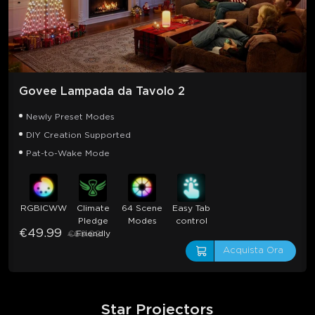
Govee Lampada da Tavolo 2
Newly Preset Modes
DIY Creation Supported
Pat-to-Wake Mode
RGBICWW
Climate
64 Scene
Easy Tab
Pledge
Modes
control
€49.99
Friendly
€69.99
Acquista Ora
Star Projectors