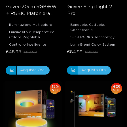
Govee 30cm RGBWW 
Govee Strip Light 2 
+ RGBIC Plafoniera 
Pro
Smart
Illuminazione Multicolore
Bendable, Cuttable,
Connectable
Luminosità e Temperatura
Colore Regolabili
5-in-1 RGBIC+ Technology
Controllo Intelligente
LuminBlend Color System
€48.98
€84.99
€69.99
€99.99
Acquista Ora
Acquista Ora
15%
€26
S.C.
S.C.