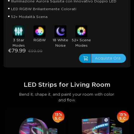
Illuminazione Aurora Squisita con Innovativo Doppio LED
LED RGBW Brillantemente Colorati
52+ Modalità Scena
3 Star
RGBW
18 White
52+ Scene
Modes
Noise
Modes
€79.99
€99.99
Acquista Ora
LED Strips for Living Room
Bend it, shape it, and paint your room with color 
and flow.
15%
15%
S.C.
S.C.