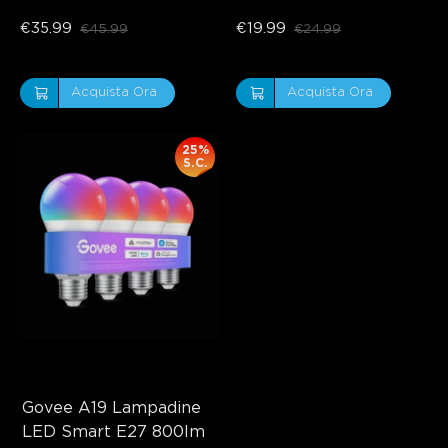
Bulbs B11 450lm
€35.99
€19.99
€45.99
€24.99
Acquista Ora
Acquista Ora
25%
S.C.
Govee A19 Lampadine 
LED Smart E27 800lm