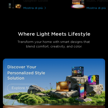
Uplighter Govee
RGBIC Plafoni
colori? Sono fantastici! C
dell'umore per un blu ca
Mostra di più
Mostra di più
un effetto arcobaleno da 
offre sempre il massimo.
Where Light Meets Lifestyle
Transform your home with smart designs that 
blend comfort, creativity, and color.