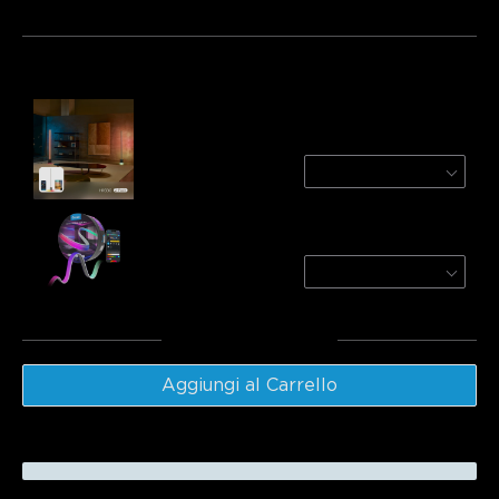
Bundle 1
Bundle 2
Bundle 3
Acquistati frequentemente insieme:
Govee Floor Lamp 3
2-Pack
€339.98
Govee COB Strip Light Pro
3m
€84.99
Totale
:
€424.97
Aggiungi al Carrello