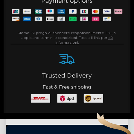
Klarna:
Si prega di spendere responsabilmente. 18+, si
applicano termini e condizioni. Tocca il link per
più
informazioni.