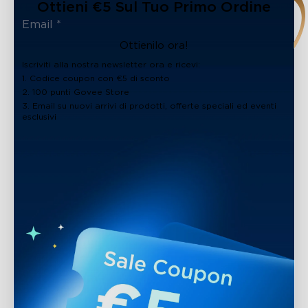
Ottieni €5 Sul Tuo Primo Ordine
Ottienilo ora!
Iscriviti alla nostra newsletter ora e ricevi:
1. Codice coupon con €5 di sconto
2. 100 punti Govee Store
3. Email su nuovi arrivi di prodotti, offerte speciali ed eventi
esclusivi