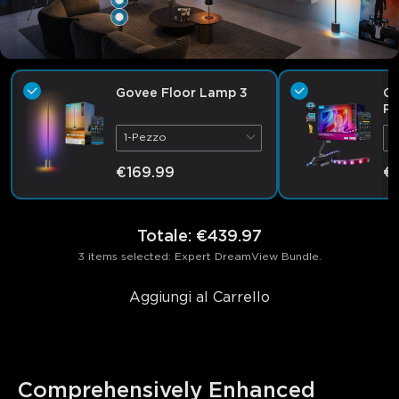
Govee Floor Lamp 3
Go
Pr
1-Pezzo
P
€169.99
€
Totale
:
€439.97
3 items selected: Expert DreamView Bundle.
Aggiungi al Carrello
Comprehensively Enhanced 