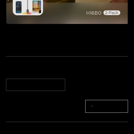
Govee Floor Lamp 3
€339.98
Quantity
1-Pezzo
2-Pezzi
Quantità
−
+