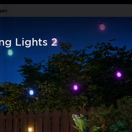
nlijkheid.
en via de app en geniet van moeiteloze
gen
 Google Home en Matter.
mpen zijn waterdicht conform IP66 en
maximaal 25.000 uur bij temperaturen
Onze lichte en duurzame lampen zijn
ng Lights 2
ken, waardoor u ze op verschillende
ze probleemloos kunnen installeren.