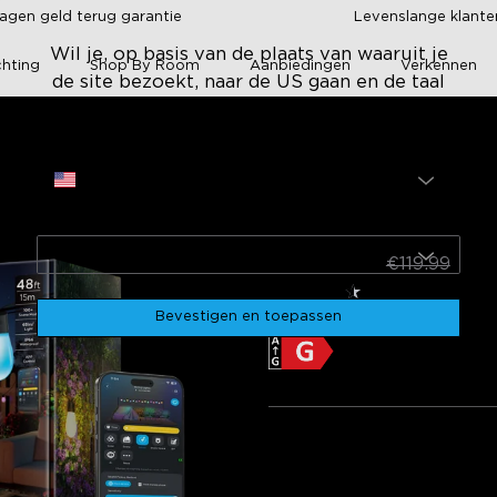
agen geld terug garantie
Levenslange klant
Wil je, op basis van de plaats van waaruit je
chting
Shop By Room
Aanbiedingen
Verkennen
de site bezoekt, naar de US gaan en de taal
veranderen naar ?
Site
ulb String Lights 2
VS
Govee Outdoor S1
Taal
2
 [Energieklasse
€89.99
English
€119.99
Product Information Sheet
Tech
★
★
★
★
★
★
4.6
（
1726
）
beoor
ctionality
Build quality
Ease of setup
Smart home integration
Bevestigen en toepassen
sistance
Value for money
Cable length
Productinformatie 
gatief
LED | Length
30 LED | 30m