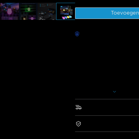
Toevoegen
Zorgeloze bezorging besch
Beschrijving
Model: H702A (15 LED | 15m)
Oplader: EUROPESE 2-POLIGE
Ervaar onze verbeterde RGBW-
meer helderheid. Het is IP66 w
slim bedienbaar voor moeiteloz
Meer weergeven
Hoogwaardige RGBICW-
helderheid met geavanceer
perfect aangevuld door 65 l
Snelle en gratis verzendin
Dynamische geluids- en 
magie van verlichting met 
2-jaar garantie
ingebouwde microfoon.
Creatieve DIY-modus:
Pa
verlichting aan en transform