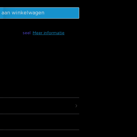
 aan winkelwagen
ikbaar met
seel
Meer informatie
 STEKKER
bollenslinger met 60 scènes en 30%
aterdicht, compatibel met Matter en
e veelzijdigheid.
technologie
: Ervaar ongeëvenaarde
de RGBW-technologie met IC-chips,
m warm witte leds.
g
verlichtingseffecten
: Ontdek de
60 betoverende scènes en een
s de kleuren en effecten van je
eer je ruimte in een levendige