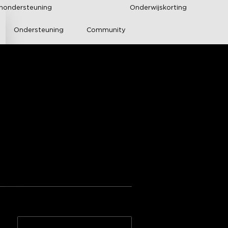
enondersteuning
Onderwijskorting
Ondersteuning
Community
4 Bulb String Lights 
 G]
nical Documentation
delingen van Amazon
>>
15 LED | 15m