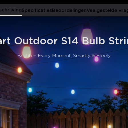
weerspiegeling van je persoo
Slimme bediening
: Bedi
schrijving
Specificaties
Beoordelingen
Veelgestelde vra
spraakbediening met Alexa,
Buitenkwaliteit
: Onze la
hebben een levensduur van 
van -20 ℃ tot 40 ℃.
Eenvoudige installatie
: 
t Outdoor S14 Bulb Stri
voorzien van ingebouwde ha
manieren kunt monteren en 
Brighten Every Moment, Smartly & Freely