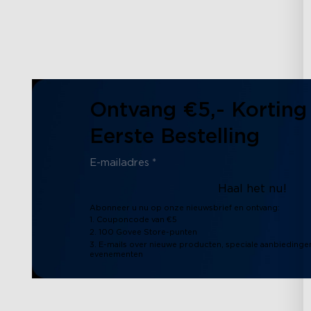
Ontvang €5,- Korting
Eerste Bestelling
Haal het nu!
Abonneer u nu op onze nieuwsbrief en ontvang:
1. Couponcode van €5
2. 100 Govee Store-punten
3. E-mails over nieuwe producten, speciale aanbiedinge
evenementen