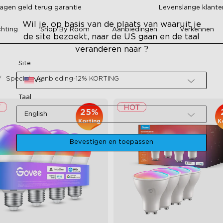
agen geld terug garantie
Levenslange klant
Wil je, op basis van de plaats van waaruit je
chting
Shop By Room
Aanbiedingen
Verkennen
de site bezoekt, naar de US gaan en de taal
veranderen naar ?
Site
Speciale Aanbieding-12% KORTING
VS
Taal
25%
English
Korting
K
Bevestigen en toepassen