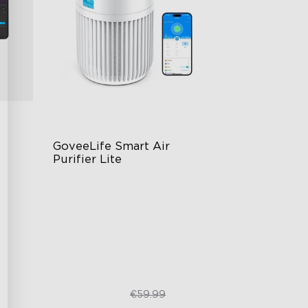
GoveeLife Smart Air 
Purifier Lite
3L watertank
8 nevelniveaus
220ml/u nevelproductie
€49.99
€59.99