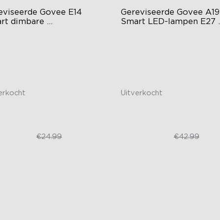
eviseerde Govee E14 
Gereviseerde Govee A19 
rt dimbare 
Smart LED-lampen E27 
rslampen B11 450lm
800lm
-E14-lampen
A19-B22-lampen
0 lumen helderheid
800 lumen helderheid
tter
Muzieksynchronisatie
erkocht
Uitverkocht
€14.44
€23.79
€24.99
€42.99