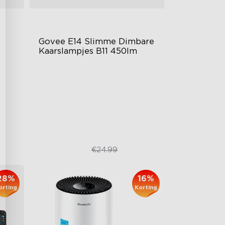
Govee E14 Slimme Dimbare 
Kaarslampjes B11 450lm
B6-E14-lampen
450 lumen helderheid
Matter
€19.99
€24.99
28%
16%
orting
Korting