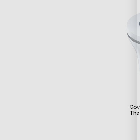
Gov
The
IP
Ul