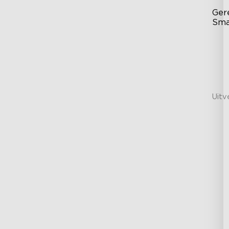
Ger
Sma
kaa
B6
45
Ma
Uitv