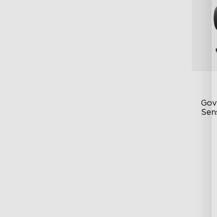
Gov
Sen
Adj
Eas
IP