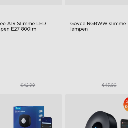
ee A19 Slimme LED 
Govee RGBWW slimme 
pen E27 800lm
lampen
9-B22-lampen
GU10-MR16 Lampen
0 lumen helderheid
400 lumen helderheid
zieksynchronisatie
Muzieksynchronisatie
€31.99
€35.99
€42.99
€45.99
K