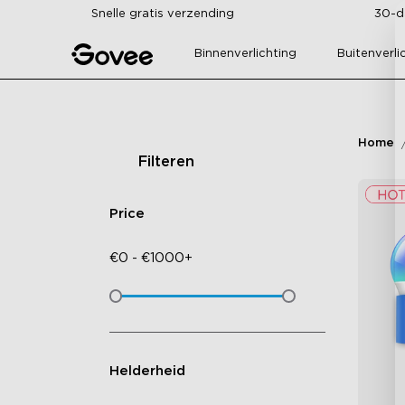
Skip to content
Snelle gratis verzending
30-d
Binnenverlichting
Buitenverli
Home
Filteren
Price
€
0
-
€
1000+
Helderheid