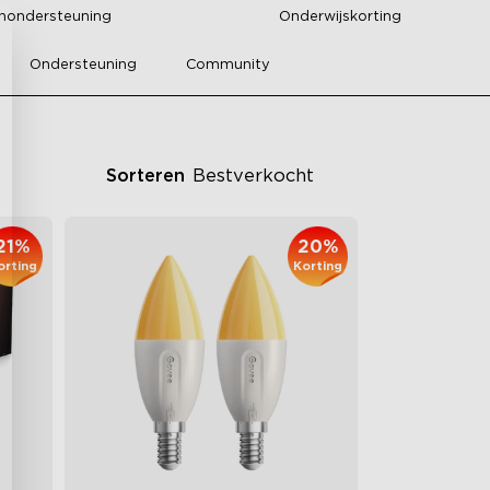
enondersteuning
Onderwijskorting
Ondersteuning
Community
Sorteren
Bestverkocht
21%
20%
orting
Korting