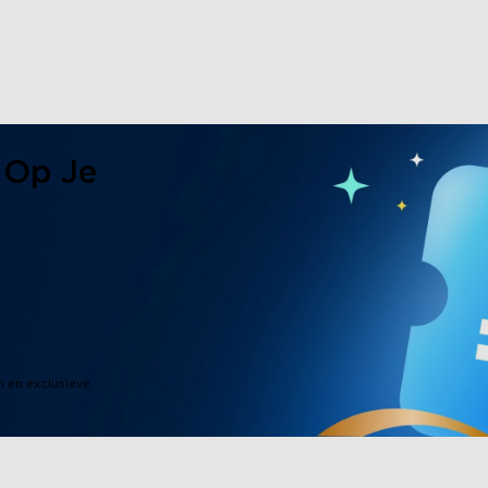
 Op Je
n en exclusieve