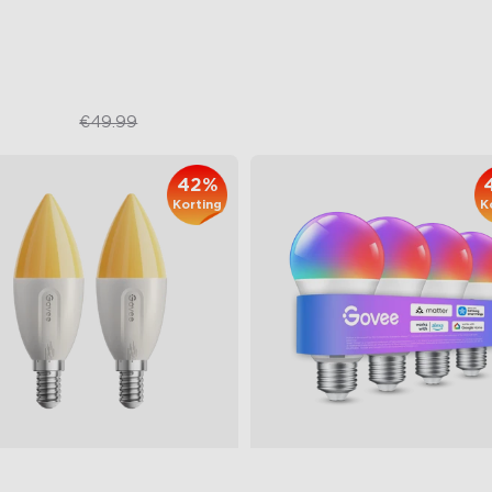
altime temperatuurmelding
€37.99
€19.99
€49.99
close
42%
Korting
K