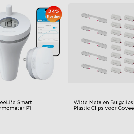
24%
Korting
eeLife Smart 
Witte Metalen Buigclips 
rmometer P1
Plastic Clips voor Govee
Neon Rope Light 2
X7 waterdicht ontwerp
tieme nauwkeurigheid