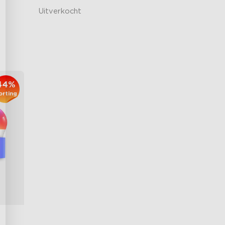
Uitverkocht
€19.99
44%
orting