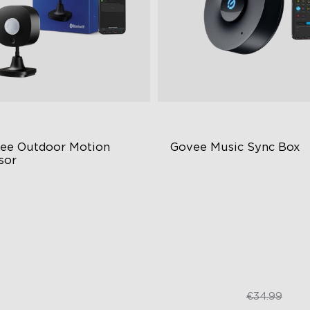
ee Outdoor Motion 
Govee Music Sync Box
sor
ustable Sensitivity
Bluetooth Group Control
y Wireless Installation
22 Music Modes
65-Rated Outdoor Reliability
Accurate Pickup
€29.99
€24.99
€34.99