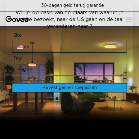
Skip to content
30-dagen geld terug garantie
Wil je, op basis van de plaats van waaruit je
de site bezoekt, naar de US gaan en de taal
veranderen naar ?
Site
VS
Taal
English
Bevestigen en toepassen