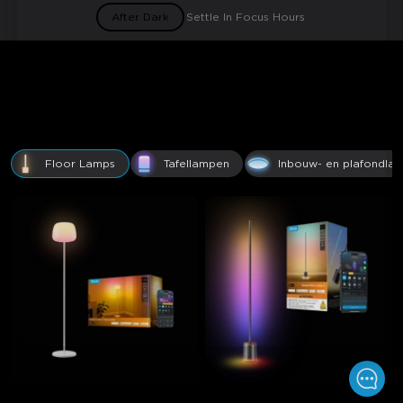
After Dark
Settle In
Focus Hours
Weet je al wat je wilt?
Ga er meteen voor.
Floor Lamps
Tafellampen
Inbouw- en plafondla