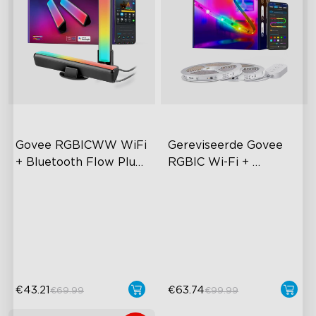
Govee RGBICWW WiFi 
Gereviseerde Govee 
+ Bluetooth Flow Plus 
RGBIC Wi-Fi + 
Light Bars
Bluetooth Strip Lights 
Spannende
Met Beschermende 
verlichtingservaring
Coating
Muziekmodussynchronisatie
Stembediening
€43.21
€63.74
€69.99
€99.99