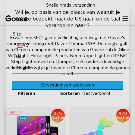
Skip to content
Snelle gratis verzending
Wil je, op basis van de plaats van waaruit je
de site bezoekt, naar de US gaan en de taal
veranderen naar ?
Site
Ervaar een 360° game verlichtingservaring met Govee's
slimme verlichting met Razer Chroma RGB. De eerste golf
VS
van Chroma-compatibele producten van Govee zal de Glide
Wall Light, Hexa Light Panels, Neon Rope Light en RGBIC
Taal
Strip Light omvatten. Dompel jezelf onder in levendige
English
verlichting terwijl je je favoriete Chroma-compatibele games
speelt.
Bevestigen en toepassen
Filteren
Sorteren
Bestverkocht
25%
€70
Korting
Korting