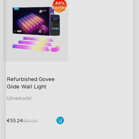
44%
Korting
close
Refurbished Govee 
Glide Wall Light
Uitverkocht
€55.24
€99.99