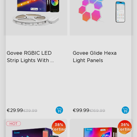
Govee RGBIC LED 
Govee Glide Hexa 
Strip Lights With 
Light Panels
Protective Coating
RGBIC-effecten
RGBIC-lichteffecten
Slimme bediening
DIY-ontwerp
rijke scènemodi
Geanimeerde effecten
€29.99
€99.99
€39.99
€169.99
38%
36%
Korting
Korting