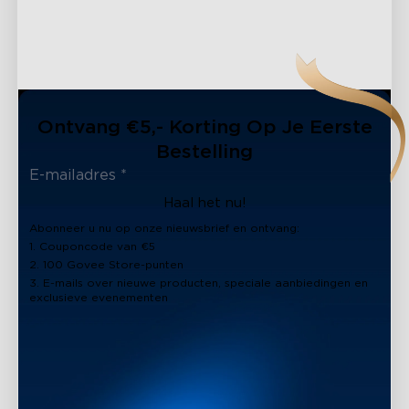
Ontvang €5,- Korting Op Je Eerste
Bestelling
Haal het nu!
Abonneer u nu op onze nieuwsbrief en ontvang:
1. Couponcode van €5
2. 100 Govee Store-punten
3. E-mails over nieuwe producten, speciale aanbiedingen en
exclusieve evenementen