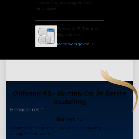
luchtvochtigheid volgen. Zeer
behulpzaam.
Govee Wi-Fi Thermo-
Hygrometer
Meer weergeven
Ontvang €5,- Korting Op Je Eerste
Bestelling
Haal het nu!
Abonneer u nu op onze nieuwsbrief en ontvang:
1. Couponcode van €5