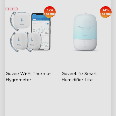
€24
41%
Korting
Korting
Govee Wi-Fi Thermo-
GoveeLife Smart 
Hygrometer
Humidifier Lite
Draadloze app-monitoring
3L Water Tank
Zeer nauwkeurige sensor
8 Mist Levels
2 jaar gegevensopslag
220ml/h Mist Output