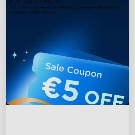
2. 100 Govee Store-punten
3. E-mails over nieuwe producten, speciale aanbiedingen en
exclusieve evenementen
Ondersteuning
Contact met ons opnemen
Verkennen