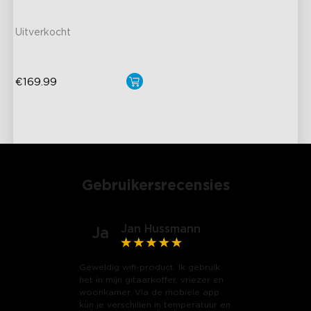
Matter-compatibel
Uitverkocht
€169.99
close
Gebruikersrecensies
Jan Hussmann
Ja
Geweldig wifi-product. Ik gebruik
het in mijn gitaarkoffer, vriezer en
woonkamer. Via de mobiele app
kun je verschillen in temperatuur en