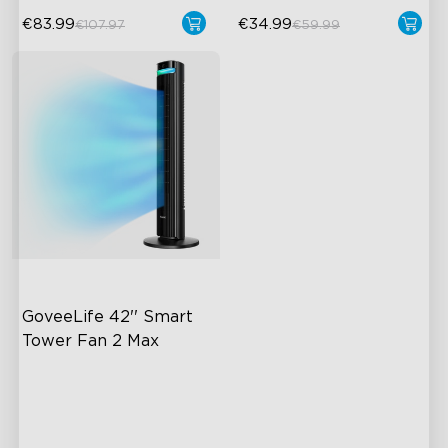
€83.99
€34.99
€107.97
€59.99
GoveeLife 42'' Smart 
Tower Fan 2 Max
30°-150° instelbaar
12 m maximaal bereik
27 dB geluid