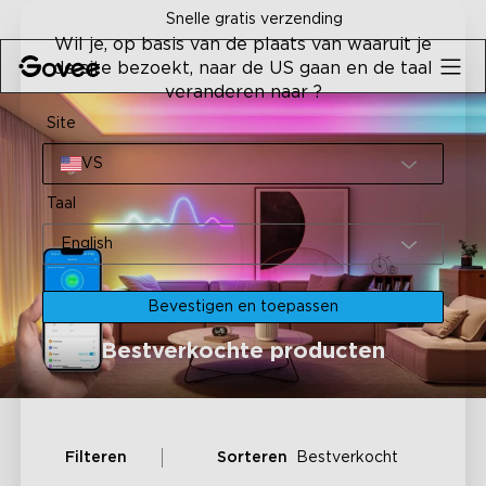
Skip to content
Snelle gratis verzending
Wil je, op basis van de plaats van waaruit je
de site bezoekt, naar de US gaan en de taal
veranderen naar ?
Site
VS
Taal
English
Bevestigen en toepassen
Bestverkochte producten
Filteren
Sorteren
Bestverkocht