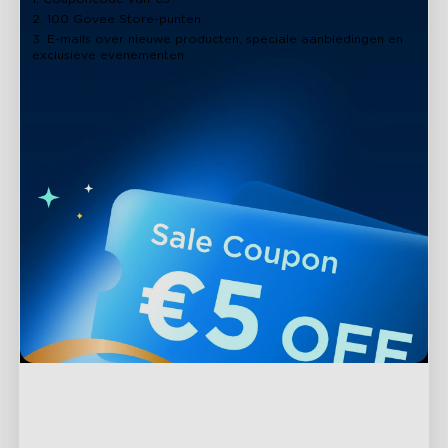
2. 100 Govee Store-punten
3. E-mails over nieuwe producten, speciale aanbiedingen en
exclusieve evenementen
close
Ondersteuning
Contact met ons opnemen