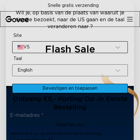
Skip to content
Snelle gratis verzending
Wil je, op basis van de plaats van waaruit je
de site bezoekt, naar de US gaan en de taal
veranderen naar ?
Site
Flash Sale
VS
Taal
English
Bevestigen en toepassen
Ontvang €5,- Korting Op Je Eerste
Bestelling
Haal het nu!
Abonneer u nu op onze nieuwsbrief en ontvang:
1. Couponcode van €5