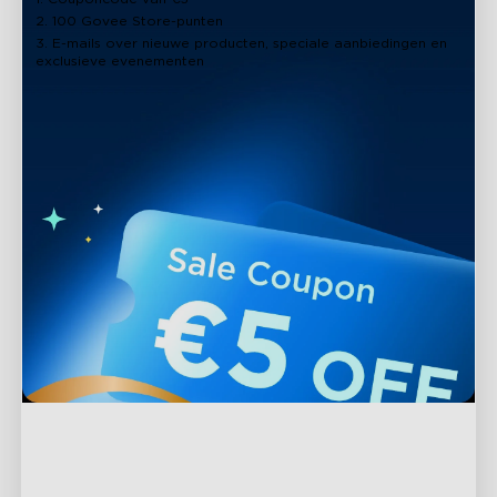
2. 100 Govee Store-punten
3. E-mails over nieuwe producten, speciale aanbiedingen en
exclusieve evenementen
close
Ondersteuning
Contact met ons opnemen