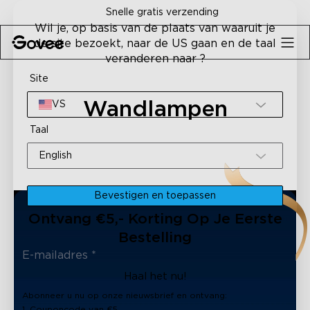
Skip to content
Snelle gratis verzending
Wil je, op basis van de plaats van waaruit je
de site bezoekt, naar de US gaan en de taal
veranderen naar ?
Site
Wandlampen
VS
Taal
English
Bevestigen en toepassen
Ontvang €5,- Korting Op Je Eerste
Bestelling
Haal het nu!
Abonneer u nu op onze nieuwsbrief en ontvang:
1. Couponcode van €5