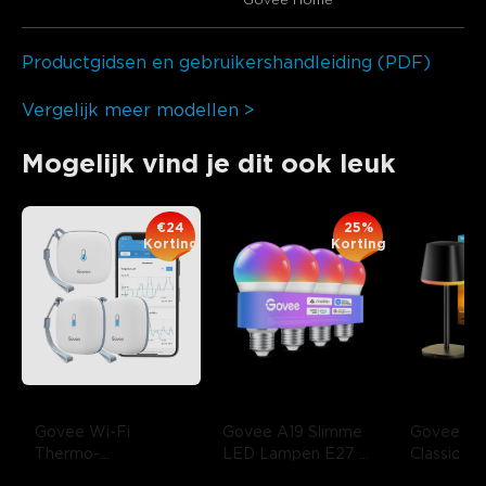
Productgidsen en gebruikershandleiding (PDF)
Vergelijk meer modellen >
Mogelijk vind je dit ook leuk
€24
25%
Korting
Korting
Govee Wi-Fi 
Govee A19 Slimme 
Govee Tab
Thermo-
LED Lampen E27 
Classic
- 
Hygrometer
- 3-
800lm
- 4 STUKS