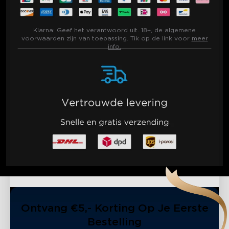
Klarna:
Geef het verantwoord uit. 18+, de algemene
voorwaarden zijn van toepassing. Tik op de link voor
meer
info.
Ontvang €5,- Korting Op Je Eerste
Bestelling