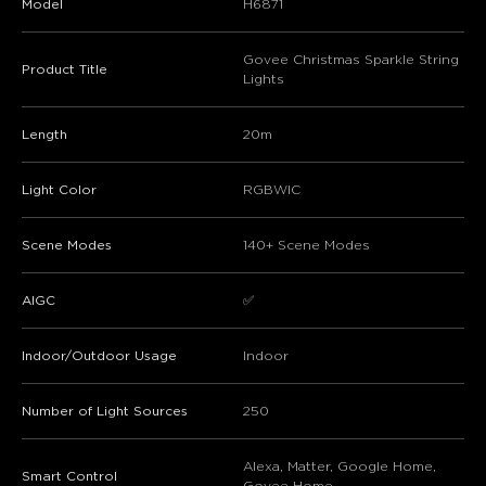
Model
H6871
Govee Christmas Sparkle String
Product Title
Lights
Length
20m
Light Color
RGBWIC
Scene Modes
140+ Scene Modes
AIGC
✅
Indoor/Outdoor Usage
Indoor
Number of Light Sources
250
Alexa, Matter, Google Home,
Smart Control
Govee Home