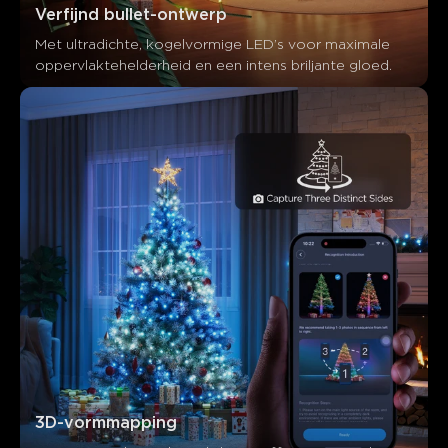
Verfijnd bullet-ontwerp
Met ultradichte, kogelvormige LED’s voor maximale 
oppervlaktehelderheid en een intens briljante gloed.
3D-vormmapping