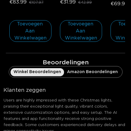
€83.99
€31.99
€107.97
€42.99
pack
€69.99
Toevoegen 
Toevoegen 
Toevo
Aan 
Aan 
Aa
Winkelwagen
Winkelwagen
Winke
Beoordelingen
Winkel Beoordelingen
Amazon Beoordelingen
Klanten zeggen
Users are highly impressed with these Christmas lights,
praising their exceptional light quality, vibrant colors,
extensive customization options, and easy setup. The AI
features and app functionality receive strong positive
feedback. Some customers experienced delivery delays and
minor connectivity issues.