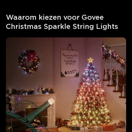
Wat klanten zeggen
Waarom kiezen voor Govee 
Christmas Sparkle String Lights
Light quality
Product quality
Customization options
0
0
0
Klanten vermelden
Positief
Negatief
Samenvatting
：
AI-gegenereerd uit de tekst van klantbeoordelingen