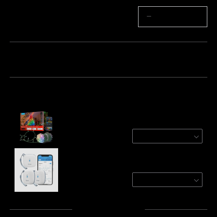
Aantal
−
+
Pakket 1
Pakket 2
Pakket 3
Vaak samen gekocht:
Govee Christmas Sparkle String Lights
20m
€109.99
Govee Wi-Fi Thermo-Hygrometer
3-Pack
€83.99
Totaal
:
€193.98