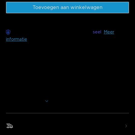
Toevoegen aan winkelwagen
Zorgeloze bezorging beschikbaar met
seel
Meer
informatie
Beschrijving
Model: H6870(20m)&H6871(30m)
Door de gelijke verdeling van de lampkralen in de
kerstboom wordt het licht levendiger en lijkt het net alsof
sterren in de kerstboom schijnen.
Sterrenlichteffect met kogelvormige leds
: voorzien van
250 en 375 melkwitte kogelvormige leds die een
Meer weergeven
sterrenlichteffect creëren. Ze schijnen als sterren in een
kerstboom en zorgen voor een natuurlijke, levendige
feestelijke gloed.
Snelle en gratis verzending
Rijke RGBWIC-kleuropties
: maak gebruik van UNI-IC-