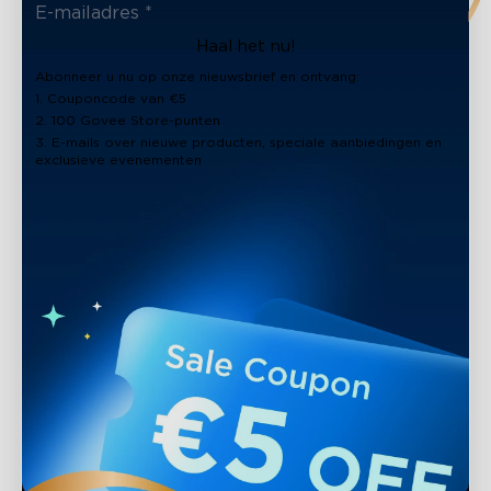
Haal het nu!
Abonneer u nu op onze nieuwsbrief en ontvang:
1. Couponcode van €5
2. 100 Govee Store-punten
3. E-mails over nieuwe producten, speciale aanbiedingen en
exclusieve evenementen