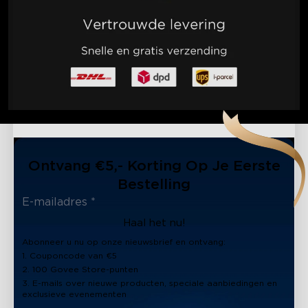
Ontvang €5,- Korting Op Je Eerste
Bestelling
Haal het nu!
Abonneer u nu op onze nieuwsbrief en ontvang:
1. Couponcode van €5
2. 100 Govee Store-punten
3. E-mails over nieuwe producten, speciale aanbiedingen en
exclusieve evenementen