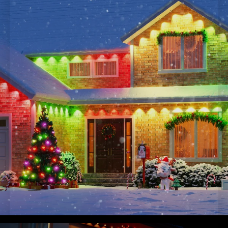
Eenvoudige installatie:
gebruik simpelweg de
meegeleverde VHB-kleefstrips en klemmen voor een
probleemloze ervaring. Opmerking: Product niet knipbaar.
Ondersteunt maximaal 9 lichtsecties en 4 verlengkabels.
Smarthome-integratie:
maak vanaf waar dan ook
verbinding en gebruik de Govee Home-app, Alexa of
Google Assistant voor bediening op afstand en
veelzijdige verlichting. Creëer een lichtshow met één tik
met de muziekmodus of DreamView.