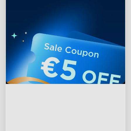
Ondersteuning
Contact met ons opnemen
Verkennen
Veelgestelde vragen
Over Govee
Voeter producten
Retouren en terugbetalingen