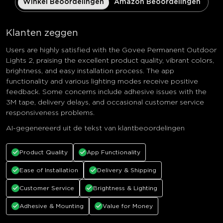
Winkel Beoordelingen
Amazon Beoordelingen
Klanten zeggen
Users are highly satisfied with the Govee Permanent Outdoor
Lights 2, praising the excellent product quality, vibrant colors,
brightness, and easy installation process. The app
functionality and various lighting modes receive positive
feedback. Some concerns include adhesive issues with the
3M tape, delivery delays, and occasional customer service
responsiveness problems.
AI-gegenereerd uit de tekst van klantbeoordelingen
Product Quality
App Functionality
Ease of Installation
Delivery & Shipping
Customer Service
Brightness & Lighting
Adhesive & Mounting
Value for Money