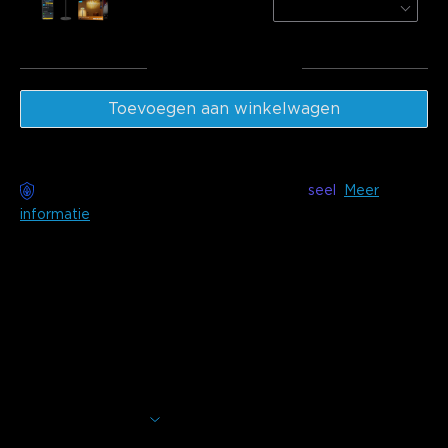
Ripple
€159.99
Totaal
:
€309.98
Toevoegen aan winkelwagen
Zorgeloze bezorging beschikbaar met
seel
Meer
informatie
Beschrijving
Model: H705D (15 m) en H705E (30 m)
Oplader: EUROPESE 2-POLIGE STEKKER
Govee Permanent Outdoor Lights 2 zijn perfect voor een
groot aantal gelegenheden, van gezellige
Valentijnsdagavonden en levendige kerstvieringen tot
griezelige Halloweennachten. Met 100 scènemodi en 16
Meer weergeven
miljoen kleuren creëren deze lampen een boeiende en