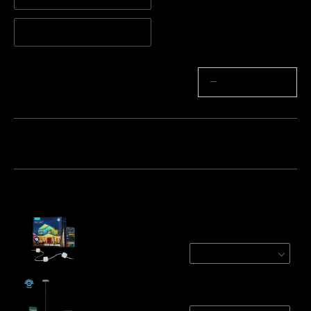
5 m (verlengstrip)
Aantal
−
+
Pakket 1
Pakket 2
Pakket 3
Vaak samen gekocht:
Govee Permanent Outdoor Lights 2
White / 15m
€149.99
Govee Uplighter Floor Lamp