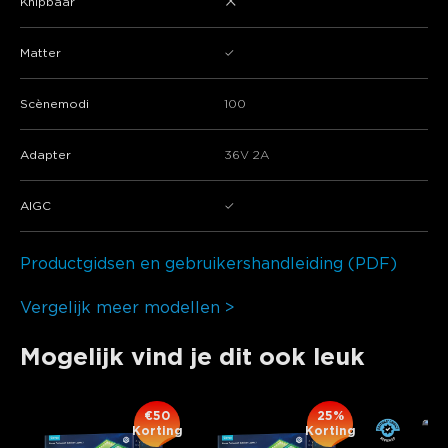
×
Knipbaar
Matter
✓
Scènemodi
100
Adapter
36V 2A
AIGC
✓
Productgidsen en gebruikershandleiding (PDF)
Vergelijk meer modellen >
Mogelijk vind je dit ook leuk
€50
25%
Korting
Korting