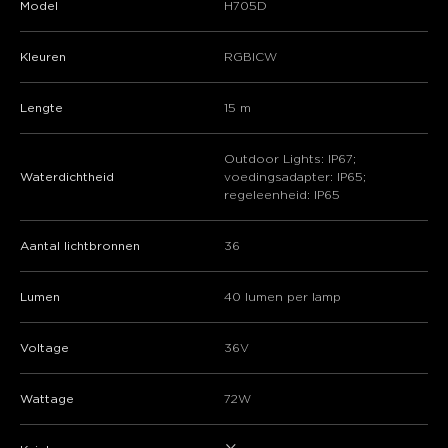
Model
H705D
Kleuren
RGBICW
Lengte
15 m
Outdoor Lights: IP67;
Waterdichtheid
voedingsadapter: IP65;
regeleenheid: IP65
Aantal lichtbronnen
36
Lumen
40 lumen per lamp
Voltage
36V
Wattage
72W