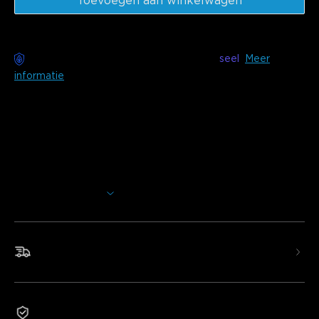
Toevoegen aan winkelwagen
Zorgeloze bezorging beschikbaar met
seel
Meer
informatie
Beschrijving
Model: H61C3 (3 m) en H61C5 (5 m)
Oplader: EUROPESE 2-POLIGE STEKKER
Breng je gamingbureau naar een hoger niveau met de
Govee Gaming Neon Rope Light. Dit verlichtingsproduct
Meer weergeven
creëert op eenvoudige wijze prachtige lichteffecten voor
geavanceerdere gamingverlichting.
Gesegmenteerde RGBIC-verlichting:
42 regelbare
segmenten met aanpasbare RGBIC-lichteffecten.
Snelle en gratis verzending
Verblindingsvrije diffusie:
Elimineert lichtvlekken en -
spleten en beschermt de ogen.
Knipbaar:
12 specifieke knippunten voor een perfecte
pasvorm.
2-jaar garantie