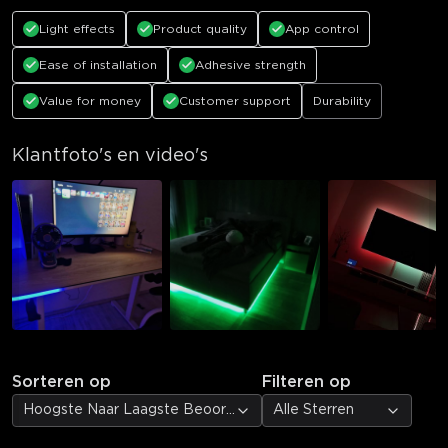
Light effects
Product quality
App control
Ease of installation
Adhesive strength
Value for money
Customer support
Durability
Klantfoto's en video's
Sorteren op
Filteren op
Hoogste Naar Laagste Beoordeling
Alle Sterren