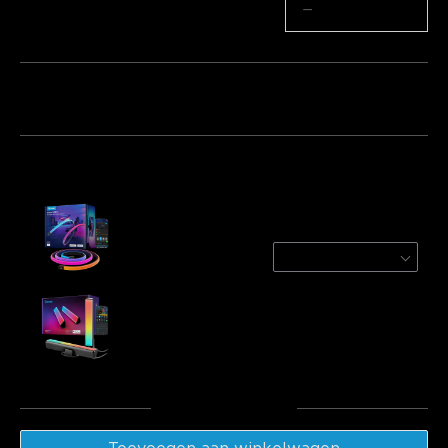
Aantal
−
+
Pakket 1
Pakket 2
Pakket 3
Vaak samen gekocht:
Govee RGBIC LED Neon Rope Lights for
Desks
3m
€84.99
Govee RGBICWW WiFi + Bluetooth Flow Plus
Light Bars
€43.21
Totaal
:
€128.19