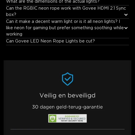
What are the dimensions of the actual lights?
1.1 inches wide.
Can the RGBIC neon rope work with Govee HDMI 2.1 Sync 
box?
Can it make a decent warm light or is it all neon lights? I 
like neon for gaming but prefer something soothing while 
working
Can Govee LED Neon Rope Lights be cut?