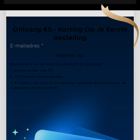
Ontvang €5,- Korting Op Je Eerste
Bestelling
Haal het nu!
Abonneer u nu op onze nieuwsbrief en ontvang:
1. Couponcode van €5
2. 100 Govee Store-punten
3. E-mails over nieuwe producten, speciale aanbiedingen en
exclusieve evenementen