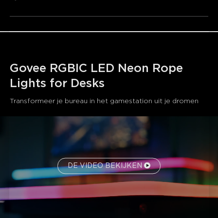
AI Dreamview:
Synchroniseren met Gaming Sync Box
en Razer Chroma.
Zachter neonsiliconenmateriaal:
Soepeler en
duurzamer.
Slimme activering:
Eenvoudige spraakopdrachten via
Alexa en Google Assistant.
Govee RGBIC LED Neon Rope 
Lights for Desks
Transformeer je bureau in het gamestation uit je dromen
DE VIDEO BEKIJKEN