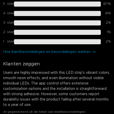
5
ster
87
%
4
ster
8
%
3
ster
2
%
2
ster
1
%
1
ster
2
%
Hoe klantbeoordelingen en beoordelingen werken
Klanten zeggen
Users are highly impressed with this LED strip's vibrant colors,
smooth neon effects, and even illumination without visible
individual LEDs. The app control offers extensive
customization options and the installation is straightforward
with strong adhesive. However, some customers report
durability issues with the product failing after several months
to a year of use.
AI-gegenereerd uit de tekst van klantbeoordelingen