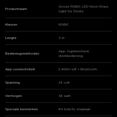
Govee RGBIC LED Neon Rope
Productnaam
Light for Desks
Kleuren
RGBIC
Lengte
3 m
App, regeleenheid,
Bedieningsmethoden
stembediening
App-connectiviteit
2,4GHz-wifi + Bluetooth
Spanning
24 volt
close
Vermogen
36 watt
Speciale kenmerken
84 leds/m, knipbaar