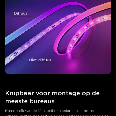
Wat klanten zeggen
Light effects
Product quality
App control
Ease of in
0
0
0
Klanten vermelden
Positief
Negatief
Samenvatting
：
AI-gegenereerd uit de tekst van klantbeoordelingen
Knipbaar voor montage op de 
meeste bureaus
Kan op elk van de 12 specifieke knippunten met een 