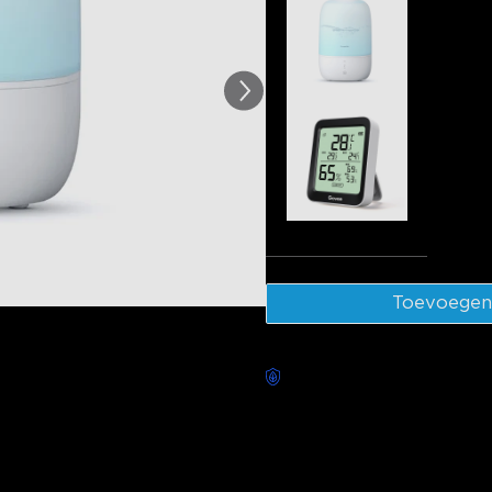
GoveeLife 
€34.99
Govee Blu
Thermome
€19.99
Tota
Toevoegen
Zorgeloze bezorging besch
Beschrijving
Model: H7140
en H5105:
GoveeLife Smart T