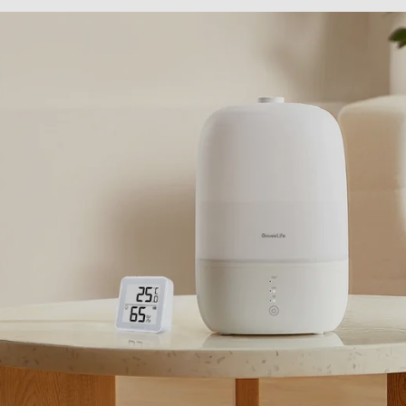
zonder dat je het waterrese
Verbeterde zelfzorg: een
bieden door je droge keel te
maken.