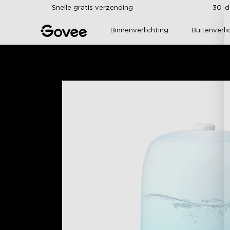
Skip to content
Snelle gratis verzending
30-d
Binnenverlichting
Buitenverli
Home
Slimme Slaapkamer
GoveeLife Smart 