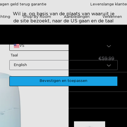
agen geld terug garantie
Levenslange klant
Wil je, op basis van de plaats van waaruit je
chting
Shop By Room
Aanbiedingen
Verkennen
de site bezoekt, naar de US gaan en de taal
veranderen naar ?
Site
Humidifier Lite
VS
GoveeLife Smart 
Taal
€34.99
€59.99
English
Bevestigen en toepassen
Aantal
Pakket 1
Pakket 2
Vaak samen gekocht: