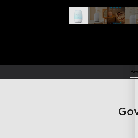
Be
Gov