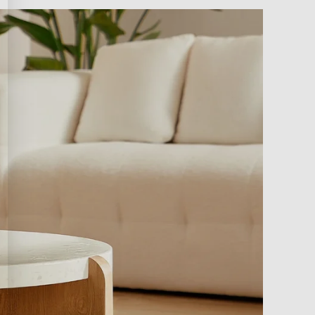
rvoir hoeft om te draaien.
 koele nevelbevochtiger kan comfort
 verzachten en je neusholtes vrij te