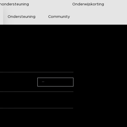
enondersteuning
Onderwijskorting
Ondersteuning
Community
Humidifier Lite
−
+
Pakket 3