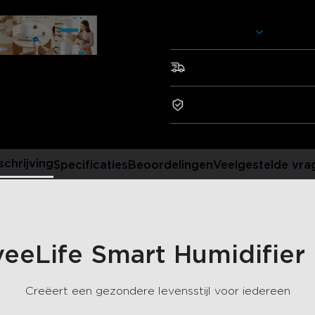
Oplader: EUROPESE 2-POLI
Meer weergeven
Verfris en revitaliseer je huis 
luchtbevochtiger voor slaapk
kantoren. Deze koele nevelbevo
Snelle en gratis verzendin
etherische oliebasis om tijden
van rustgevende aromatherap
2-jaar garantie
Slimme app- en stembedi
luchtbevochtiger met de app
afstand.
AutoReflect: door te ko
schrijving
Specificaties
Beoordelingen
Veelgestelde vra
thermo/hygrometer wordt d
aangepast naar een comforta
aanpassingen te doen.
Snelle bevochtiging: de k
waterreservoir van 3 liter, 
van 220 ml/u.
eeLife Smart Humidifier 
3-in-1-luchtbevochtiger, 
favoriete etherische oliën 
sfeer te creëren.
Creëert een gezondere levensstijl voor iedereen
Eenvoudig ontwerp dat v
je kunt gewoon het deksel 