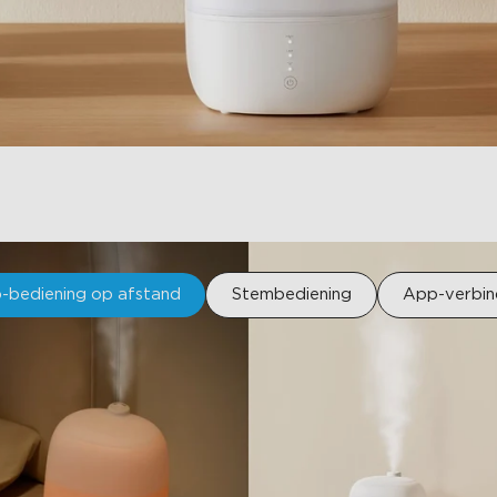
-bediening op afstand
Stembediening
App-verbin