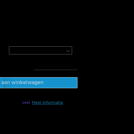
Smart Humidifier Lite
etooth Hygrometer
ter H5075
1-Pack
al
:
€54.98
 aan winkelwagen
ikbaar met
seel
Meer informatie
hermo-Hygrometer 2s E-Ink