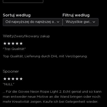
Sortuj według
Filtruj według
Od najwyższej do najniższej oceny
Wszystkie gwiazdki
Weity
Zweryfikowany zakup
★
★
★
★
★
"Top Qualität"
Top Qualität, Lieferung durch DHL mit Verzögerung.
Spooner
★
★
★
★
★
"NULL"
... Für die Govee Neon Rope Light 2. Echt genial und so kann
man entweder neue Motive an die Wand bringen oder noch
mehr Kreativität zeigen. Kaufe ich bei Gelegenheit wieder.