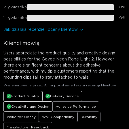
2
gwiazdka
0
%
1
gwiazdka
0
%
Jak działają recenzje i oceny klientów
Klienci mówią
Users appreciate the product quality and creative design
possibilities for the Govee Neon Rope Light 2. However,
there are significant concerns about the adhesive
performance, with multiple customers reporting that the
mounting clips fail to stay attached to walls.
Wygenerowane przez AI na podstawie tekstu recenzji klientów
Product Quality
Delivery Service
Creativity and Design
Adhesive Performance
Value for Money
Wall Compatibility
Durability
Manufacturer Feedback