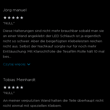
Jörg manuel
★
★
★
★
★
"NULL"
Diese Halterungen sind nicht mehr brauchbar sobald man sie
an einer Wand angeklebt der LED Schlauch ist ja eigentlich
nicht so schwer. Aber die beigefügten Klebeleisten reichen
nicht aus. Selbst der Nachkauf sorgte nur für noch mehr
Enttäuschung. Mit Klarsichtfolie die Tesafilm Rolle hält 10 mal
bes...
Czytaj więcej
Tobias Meinhardt
★
★
★
★
★
"NULL"
An meiner verputzten Wand halten die Teile überhaupt nicht
nicht einmal mit speziellen Klebern.