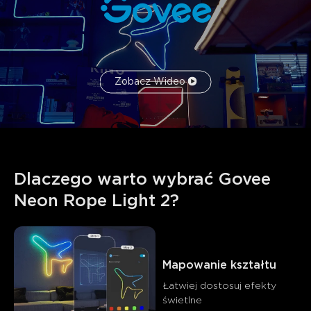
Zobacz Wideo
Dlaczego warto wybrać Govee 
Neon Rope Light 2?
Mapowanie kształtu
Co mówią klienci
Łatwiej dostosuj efekty 
świetlne
Product Quality
Delivery Service
Creativity and Design