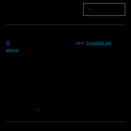
Ilość
−
+
Dostawa bez obaw dostępna z
seel
Dowiedz się
więcej
Opis
Model: H61D3 (3m) & H61D5 (5m)
Ładowarka: WTYCZKA EU 2-PIN
Dodaj żywy akcent do każdego pomieszczenia dzięki
Govee Neon Rope Light 2. Technologia rozpoznawania
kształtów umożliwia łatwą personalizację, a ulepszone
klipsy ułatwiają zginanie i tworzenie pożądanego kształtu.
Pokaż więcej
Oświetl swoją przestrzeń tym wszechstronnym i
dynamicznym oświetleniem.