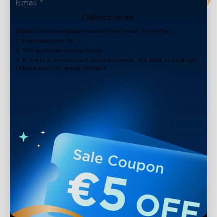
Odbierz teraz!
Zapisz się do naszego newslettera teraz i otrzymaj:
1. Kod rabatowy €5
2. 100 punktów Govee Store
3. E-maile o nowościach produktowych, ofertach specjalnych
i ekskluzywnych wydarzeniach