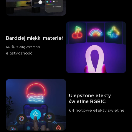
0
0
0
Klienci wspominają
Pozytywne
Negatywne
Podsumowanie
：
Bardziej miękki materiał
Wygenerowane przez AI na podstawie tekstu recenzji
14 ％ zwiększona 
klientów
elastyczność
Ulepszone efekty 
świetlne RGBIC
64 gotowe efekty świetlne