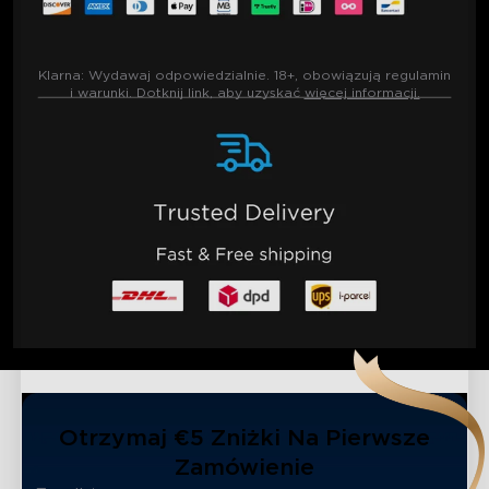
Klarna:
Wydawaj odpowiedzialnie. 18+, obowiązują regulamin
i warunki. Dotknij link, aby uzyskać
więcej informacji.
Otrzymaj €5 Zniżki Na Pierwsze
Zamówienie