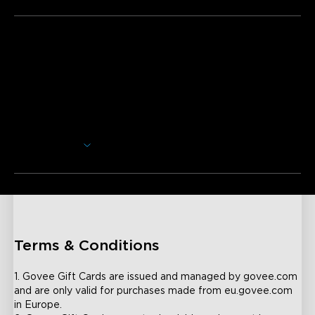
Descrição
Seja para um aniversário, formatura, casamento ou qualquer
outra ocasião, mime-se a si próprio ou a alguém especial na
sua vida com um Cartão Presente Govee. Atualmente,
estamos a oferecer Cartões Presente eletrónicos de 50€,
100€, 200€, 500€.
Mostrar Mais
Não haverá taxas ou custos adicionais. Os Cartões
Presente eletrónicos da Govee são enviados para si,
isentos de impostos, através do email fornecido. O seu
Cartão Presente eletrónico será enviado dentro de 24
horas após a compra. Se o seu pedido incluir vários Cartões
Presente eletrónicos, cada um será enviado num email
separado que poderá depois reencaminhar ou imprimir para
Terms & Conditions
o destinatário.
1. Govee Gift Cards are issued and managed by govee.com 
and are only valid for purchases made from eu.govee.com 
in Europe.
