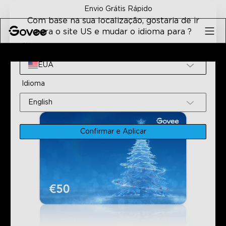
Skip to content
Envio Grátis Rápido
Com base na sua localização, gostaria de ir
para o site US e mudar o idioma para ?
Site
Início
Todos Os Produtos
Ofereça O Presente Da Gove
EUA
Idioma
English
Confirmar e Aplicar