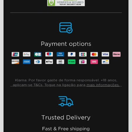
Klarna:
Por favor gaste de forma responsável. +18 anos,
aplicam-se T&Cs. Toque na ligação para
mais informações.