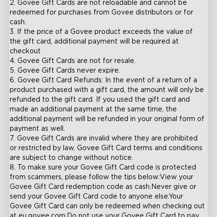
2. Govee Gift Cards are not reloadable and cannot be 
redeemed for purchases from Govee distributors or for 
cash.

3. If the price of a Govee product exceeds the value of 
the gift card, additional payment will be required at 
checkout

4. Govee Gift Cards are not for resale.

5. Govee Gift Cards never expire.

6. Govee Gift Card Refunds: In the event of a return of a 
product purchased with a gift card, the amount will only be 
refunded to the gift card. If you used the gift card and 
made an additional payment at the same time, the 
additional payment will be refunded in your original form of 
payment as well.

7. Govee Gift Cards are invalid where they are prohibited 
or restricted by law. Govee Gift Card terms and conditions 
are subject to change without notice.

8. To make sure your Govee Gift Card code is protected 
from scammers, please follow the tips below:View your 
Govee Gift Card redemption code as cash.Never give or 
send your Govee Gift Card code to anyone else.Your 
Govee Gift Card can only be redeemed when checking out 
at eu.govee.com.Do not use your Govee Gift Card to pay 