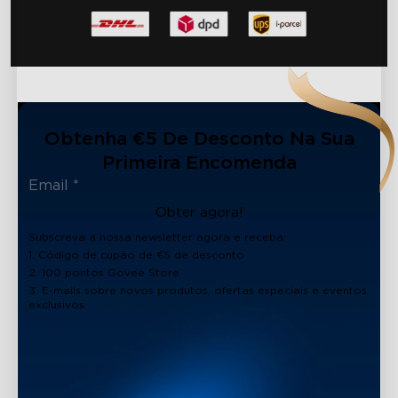
Obtenha €5 De Desconto Na Sua
Primeira Encomenda
Obter agora!
Subscreva a nossa newsletter agora e receba:
1. Código de cupão de €5 de desconto
2. 100 pontos Govee Store
3. E-mails sobre novos produtos, ofertas especiais e eventos
exclusivos