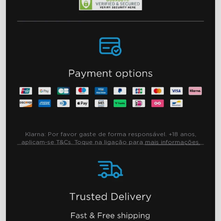
Klarna:
Por favor gaste de forma responsável. +18 anos,
aplicam-se T&Cs. Toque na ligação para
mais informações.