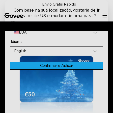
Skip to content
Envio Grátis Rápido
Com base na sua localização, gostaria de ir
para o site US e mudar o idioma para ?
Site
Início
Todos Os Produtos
Ofereça O Presente Da Gove
EUA
Idioma
English
Confirmar e Aplicar