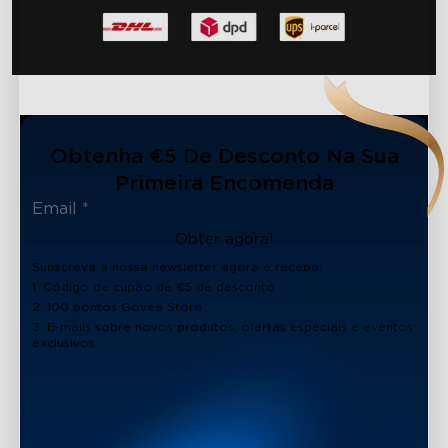
Obtenha €5 De Desconto Na Sua
Primeira Encomenda
Obter agora!
Subscreva a nossa newsletter agora e receba:
1. Código de cupão de €5 de desconto
2. 100 pontos Govee Store
3. E-mails sobre novos produtos, ofertas especiais e eventos
exclusivos