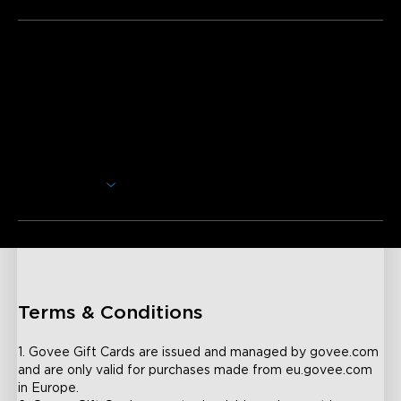
Descrição
Seja para um aniversário, formatura, casamento ou qualquer
outra ocasião, mime-se a si próprio ou a alguém especial na
sua vida com um Cartão Presente Govee. Atualmente,
estamos a oferecer Cartões Presente eletrónicos de 50€,
100€, 200€, 500€.
Mostrar Mais
Não haverá taxas ou custos adicionais. Os Cartões
Presente eletrónicos da Govee são enviados para si,
isentos de impostos, através do email fornecido. O seu
Cartão Presente eletrónico será enviado dentro de 24
horas após a compra. Se o seu pedido incluir vários Cartões
Presente eletrónicos, cada um será enviado num email
separado que poderá depois reencaminhar ou imprimir para
Terms & Conditions
o destinatário.
1. Govee Gift Cards are issued and managed by govee.com 
and are only valid for purchases made from eu.govee.com 
in Europe.
