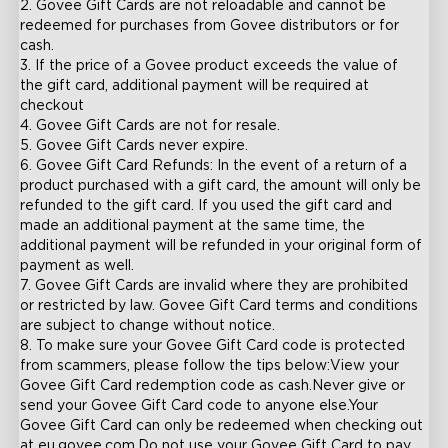
2. Govee Gift Cards are not reloadable and cannot be 
redeemed for purchases from Govee distributors or for 
cash.

3. If the price of a Govee product exceeds the value of 
the gift card, additional payment will be required at 
checkout

4. Govee Gift Cards are not for resale.

5. Govee Gift Cards never expire.

6. Govee Gift Card Refunds: In the event of a return of a 
product purchased with a gift card, the amount will only be 
refunded to the gift card. If you used the gift card and 
made an additional payment at the same time, the 
additional payment will be refunded in your original form of 
payment as well.

7. Govee Gift Cards are invalid where they are prohibited 
or restricted by law. Govee Gift Card terms and conditions 
are subject to change without notice.

8. To make sure your Govee Gift Card code is protected 
from scammers, please follow the tips below:View your 
Govee Gift Card redemption code as cash.Never give or 
send your Govee Gift Card code to anyone else.Your 
Govee Gift Card can only be redeemed when checking out 
at eu.govee.com.Do not use your Govee Gift Card to pay 