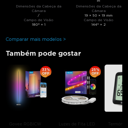
IR
Dimensões da Cabeça da
Dimensões da Cabeça da
Câmara
Câmara
/
19 × 50 × 19 mm
Campo de Visão
Campo de Visão
180° × 1
144° × 2
Comparar mais modelos >
Também pode gostar
33%
25%
OFF
OFF
Govee RGBICW 
Luzes de Fita LED 
Termómet