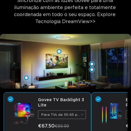
Sincronize com as luzes Govee para uma 
iluminação ambiente perfeita e totalmente 
coordenada em todo o seu espaço. Explore 
Tecnologia DreamView>>
Govee TV Backlight 3
Ba
Lite
RG
de
Para TVs de 55-65 polegadas
P
€67.50
€
€89.99