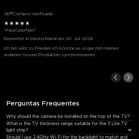
Jeff
Compra Verificada
★
★
★
★
★
"Passt perfekt"
Bewertet in Deutschland am 20. Juli 2026
Ich bin sehr zu Frieden ich konnte es sogar mit meinen
anderen Govee Produkten synchronisieren.
Perguntas Frequentes
Why should the camera be installed on the top of the TV?
To prevent ceiling light from being reflected on the TV screen, 
What is the TV thickness range suitable for the 3 Lite TV 
which affects the color-picking results and obtaining a better 
light strip?
viewing experience.
Should I use 2.4GHz Wi-Fi for the backlight to match and 