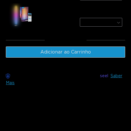
Govee RGBICW Smart Floor Lamp Basic
Black / 1-Pack
€59.99
Total
:
€149.97
Adicionar ao Carrinho
Entrega sem preocupações disponível com
seel
Saber
Mais
Descrição
Modelo: H6099
(55-65 polegadas, 75-85 polegadas) &
H6097 (40-50 polegadas) & H6690 (32 polegadas)
Carregador: FICHA EU 2 PINOS
Atualize os seus visuais com o Govee TV Backlight 3 Lite.