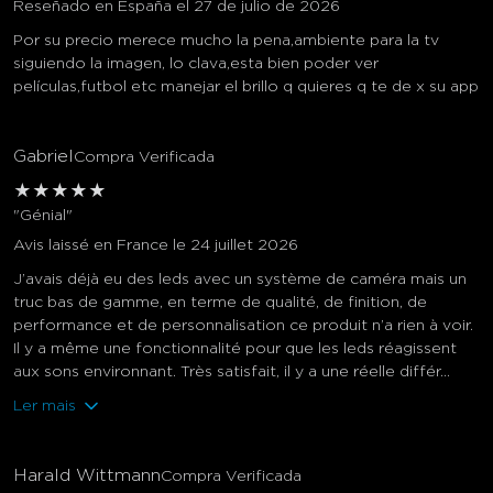
Reseñado en España el 27 de julio de 2026
Por su precio merece mucho la pena,ambiente para la tv
siguiendo la imagen, lo clava,esta bien poder ver
películas,futbol etc manejar el brillo q quieres q te de x su app
Gabriel
Compra Verificada
★
★
★
★
★
"Génial"
Avis laissé en France le 24 juillet 2026
J’avais déjà eu des leds avec un système de caméra mais un
truc bas de gamme, en terme de qualité, de finition, de
performance et de personnalisation ce produit n’a rien à voir.
Il y a même une fonctionnalité pour que les leds réagissent
aux sons environnant. Très satisfait, il y a une réelle différ...
Ler mais
Harald Wittmann
Compra Verificada