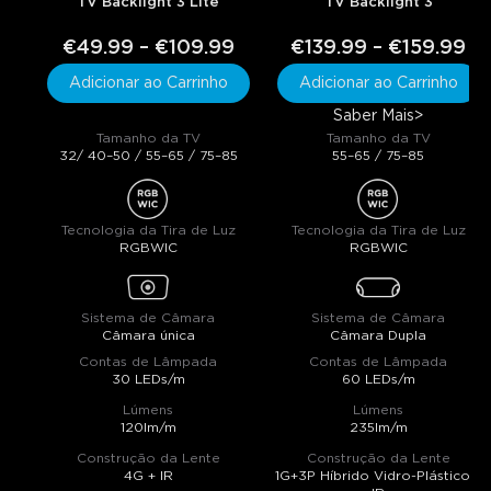
TV Backlight 3 Lite
TV Backlight 3
€49.99 – €109.99
€139.99 – €159.99
Adicionar ao Carrinho
Adicionar ao Carrinho
Saber Mais
>
Tamanho da TV
Tamanho da TV
32/ 40–50 / 55–65 / 75–85
55–65 / 75–85
Tecnologia da Tira de Luz
Tecnologia da Tira de Luz
RGBWIC
RGBWIC
Sistema de Câmara
Sistema de Câmara
Câmara única
Câmara Dupla
Contas de Lâmpada
Contas de Lâmpada
30 LEDs/m
60 LEDs/m
Lúmens
Lúmens
120lm/m
235lm/m
Construção da Lente
Construção da Lente
4G + IR
1G+3P Híbrido Vidro-Plástico +