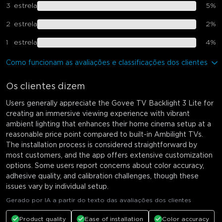
3
estrela
5
%
2
estrela
2
%
1
estrela
4
%
Como funcionam as avaliações e classificações dos clientes
Os clientes dizem
Users generally appreciate the Govee TV Backlight 3 Lite for
creating an immersive viewing experience with vibrant
ambient lighting that enhances their home cinema setup at a
reasonable price point compared to built-in Ambilight TVs.
The installation process is considered straightforward by
most customers, and the app offers extensive customization
options. Some users report concerns about color accuracy,
adhesive quality, and calibration challenges, though these
issues vary by individual setup.
Gerado por IA a partir do texto das avaliações dos clientes
Product quality
Ease of installation
Color accuracy