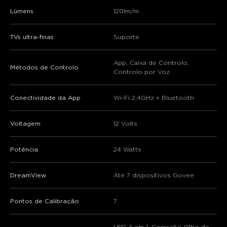
close
Lúmens
120lm/m
TVs ultra-finas
Suporte
App, Caixa de Controlo,
Métodos de Controlo
Controlo por Voz
Conectividade da App
Wi-Fi 2,4GHz + Bluetooth
Voltagem
12 Volts
Potência
24 Watts
DreamView
Até 7 dispositivos Govee
Pontos de Calibração
7
LED 4 em 1, Correção Olho de