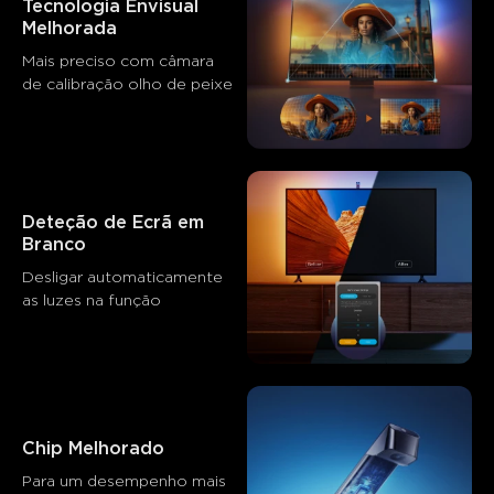
Tecnologia Envisual 
Melhorada
Mais preciso com câmara 
de calibração olho de peixe
Deteção de Ecrã em 
Branco
Desligar automaticamente 
as luzes na função
O que os clientes dizem
Product quality
Ease of installation
Color accuracy
Chip Melhorado
0
0
0
Para um desempenho mais 