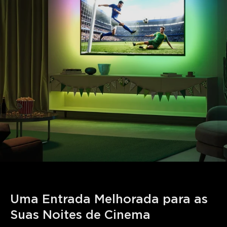
Ativação Inteligente:
Gira as suas fitas LED para TV
com a aplicação Govee Home ou comandos de voz
através de Alexa e Google Assistant.
Novas Funções Auxiliares da Aplicação:
As luzes
desligam-se automaticamente ao detetar um ecrã em
branco ou estático para capturar cores eficazmente.
Sincronização Govee DreamView:
Adicione até 7
dispositivos secundários para sincronizar os efeitos de
iluminação do 3 Lite.
Dicas de Utilização:
Use um hotspot de telemóvel ou
permaneça perto do router para carregar o ecrã de
calibração mais rapidamente.
Uma Entrada Melhorada para as 
Suas Noites de Cinema