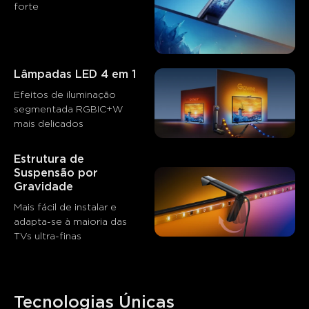
forte
Os clientes mencionam
Positivo
Negativo
Resumo
：
Gerado por IA a partir do texto das avaliações dos
clientes
Lâmpadas LED 4 em 1
Efeitos de iluminação 
segmentada RGBIC+W 
mais delicados
Estrutura de 
Suspensão por 
Gravidade
Mais fácil de instalar e 
adapta-se à maioria das 
TVs ultra-finas
Tecnologias Únicas