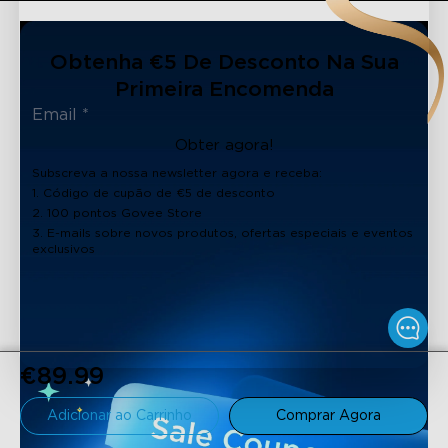
Obtenha €5 De Desconto Na Sua
Primeira Encomenda
Obter agora!
Subscreva a nossa newsletter agora e receba:
1. Código de cupão de €5 de desconto
2. 100 pontos Govee Store
3. E-mails sobre novos produtos, ofertas especiais e eventos
exclusivos
€89.99
Adicionar ao Carrinho
Comprar Agora