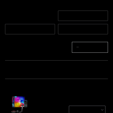
Tamanho
Para TVs de 55-65 pole
Para TVs de 40-50 pol
gadas
egadas
Para TVs de 75-85 pole
Para TVs de 32 polega
gadas
das
Quantidade
−
+
Pacote 1
Pacote 2
Pacote 3
Frequentemente comprados em conjunto:
Govee TV Backlight 3 Lite
For 55-65 inch TVs
€89.99