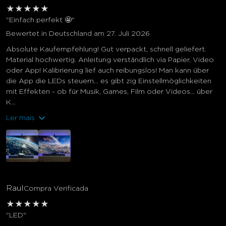
★
★
★
★
★
"Einfach perfekt 🤩"
Bewertet in Deutschland am 27. Juli 2026
Absolute Kaufempfehlung! Gut verpackt, schnell geliefert.
Material hochwertig. Anleitung verständlich via Papier, Video
oder App! Kalibrierung lief auch reibungslos! Man kann über
die App die LEDs steuern… es gibt zig Einstellmöglichkeiten
mit Effekten - ob für Musik, Games, Film oder Videos… über
K...
Ler mais
Raul
Compra Verificada
★
★
★
★
★
"LED"