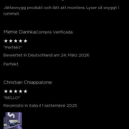
Jättesnygg produkt och lätt att montera. Lyser så snyggt i
rummet
Mehle Darinka
Compra Verificada
★
★
★
★
★
"Perfekt"
Bewertet in Deutschland am 24. März 2026
Perfekt
Christian Chiappalone
★
★
★
★
★
"BELLO"
Recensito in Italia il 1 settembre 2025