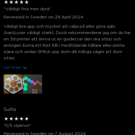
★
★
★
★
★
"Väldigt fina men dyra"
Reviewed in Sweden on 29 April 2024
Väldigt bra app och mycket att välja på eller göra själv.
(kan)Lyser väldigt starkt. Dock rekommenderar jag om du har
en 3d printer att skriva ut en guide(var den ska sitta) och
antingen borra ett litet hål i medföljande hållare eller printa
egna och sedan SPIKA upp dom då många säger att dom
sitter...
Ler mais
Sultis
★
★
★
★
★
"5/5 stjärnor"
Reviewed in Sweden on 7 August 2024