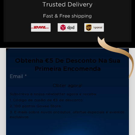
Obtenha €5 De Desconto Na Sua
Primeira Encomenda
Obter agora!
Subscreva a nossa newsletter agora e receba:
1. Código de cupão de €5 de desconto
2. 100 pontos Govee Store
3. E-mails sobre novos produtos, ofertas especiais e eventos
exclusivos