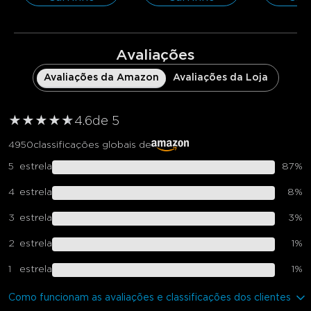
Avaliações
Avaliações da Amazon
Avaliações da Loja
★
★
★
★
★
★
4.6
de 5
4950
classificações globais de
5
estrela
87
%
4
estrela
8
%
3
estrela
3
%
2
estrela
1
%
1
estrela
1
%
Como funcionam as avaliações e classificações dos clientes