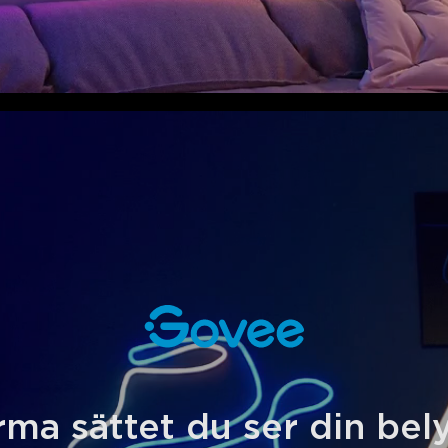
ma sättet du ser din bely
close