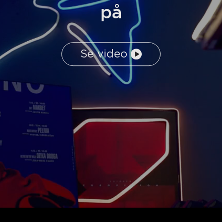
på
Se video