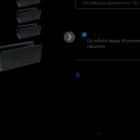
 kundrecensioner
Metallböjningsklämmor (5)
Antal
Köp €299.00, Få 1 Artik
Du måste lägga till prese
rabatten.
Bekymmersfri leverans tillg
Beskrivning
Modell: H61D3 (3m) & H61D5 
Laddare: EU 2-STIFTSKONTA
Lägg till en livfull touch i vi
Light 2. Formigenkänningstekno
medan uppgraderade clips gör 
önskade form. Upplys ditt ut
Visa mer
dynamiska belysningsalternativ