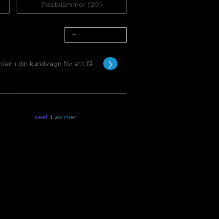
Plastklämmor (20)
−
+
el gratis
nten i din kundvagn för att få
änglig med
seel
Läs mer
(5m)
KT
lket rum som helst med Govee Neon Rope
logi möjliggör enkel anpassning,
det enkelt att böja och skapa din
rymme med detta mångsidiga och
.