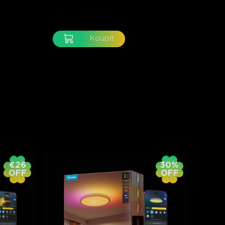
Koupit
€26
30%
OFF
OFF