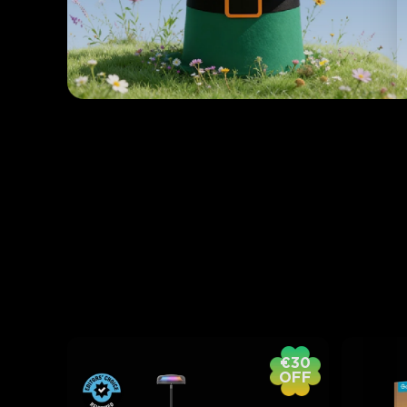
€30
OFF