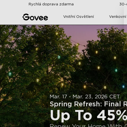
Skip to content
Rychlá doprava zdarma
30-
Vnitřní Osvětlení
Venkovní
Mar. 17 - Mar. 23, 2026 CET
Spring Refresh: Final 
Up To 45
Renew Your Home With C