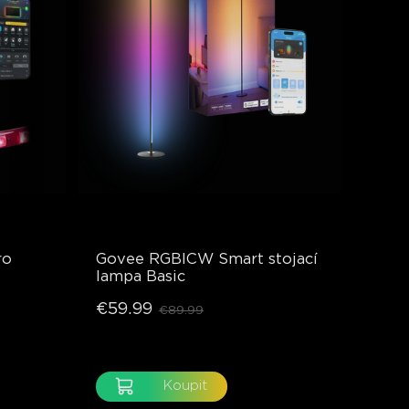
ro
Govee RGBICW Smart stojací 
lampa Basic
€59.99
€89.99
Koupit