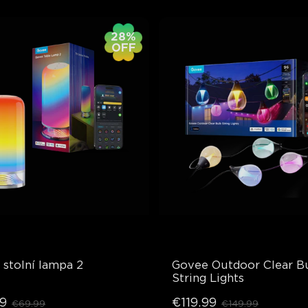
28%
OFF
stolní lampa 2
Govee Outdoor Clear Bu
String Lights
9
€119.99
€69.99
€149.99