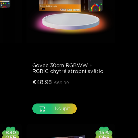
Govee 30cm RGBWW + 
RGBIC chytré stropní světlo
€48.98
€69.99
Koupit
€30
15%
OFF
OFF