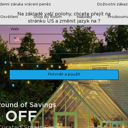
denní záruka vrácení peněz
Doživotní záka
Na základě vaší polohy, chcete přejít na
 Osvětlení
Shop By Room
Nabídky
Prozkoum
stránku US a změnit jazyk na ?
Web
USA
Jazyk
English
Potvrdit a použít
Round of Savings
% OFF
urated Smart Finds