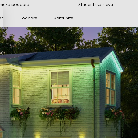
znická podpora
Studentská sleva
at
Podpora
Komunita