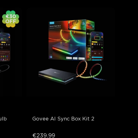
€30
OFF
lb 
Govee AI Sync Box Kit 2
€239.99