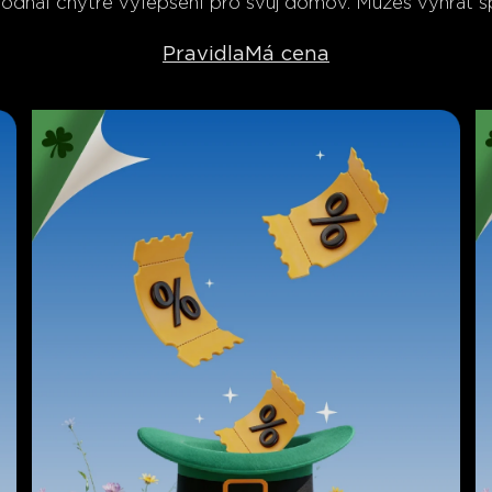
a odhal chytré vylepšení pro svůj domov. Můžeš vyhrát s
Pravidla
Má cena