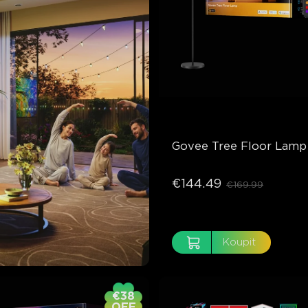
Govee Tree Floor Lamp
€144.49
€169.99
Koupit
€38
OFF