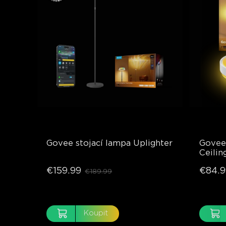
Govee stojací lampa Uplighter
Govee
Ceilin
€159.99
€84.9
€189.99
Koupit