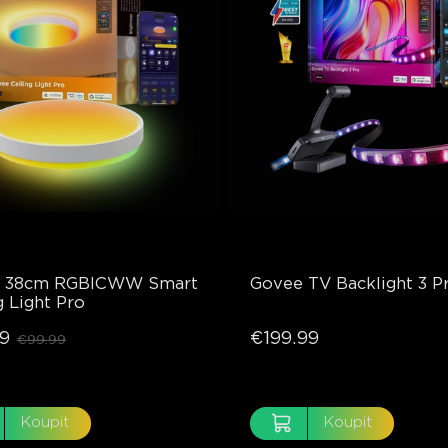
 38cm RGBICWW Smart 
Govee TV Backlight 3 P
g Light Pro
9
€199.99
€99.99
Koupit
Koupit
close