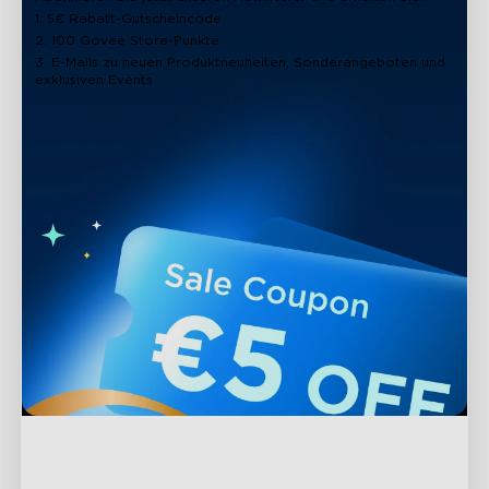
1. 5€ Rabatt-Gutscheincode
2. 100 Govee Store-Punkte
3. E-Mails zu neuen Produktneuheiten, Sonderangeboten und
exklusiven Events
Support