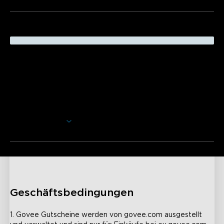
Beschreibung
Ob Geburtstag, Abschlussfeier, Hochzeit oder andere
Anlässe, verwöhnen Sie sich selbst oder einen besonderen
Menschen in Ihrem Leben mit einer Govee Geschenkkarte.
Derzeit bieten wir E-Geschenkkarten im Wert von 50€,
100€, 200€ und 500€ an.
Mehr anzeigen
Es werden keine zusätzlichen Kosten oder Gebühren
erhoben. Govee E-Geschenkkarten werden Ihnen
steuerfrei über die von Ihnen angegebene E-Mail-Adresse
zugesandt. Ihre E-Geschenkkarte wird innerhalb von 24
Stunden nach dem Kauf versandt. Wenn Ihre Bestellung
mehrere E-Geschenkkarten enthält, wird jede in einer
separaten E-Mail gesendet, die Sie dann an den Empfänger
Geschäftsbedingungen
weiterleiten oder ausdrucken können.
1. Govee Gutscheine werden von govee.com ausgestellt 