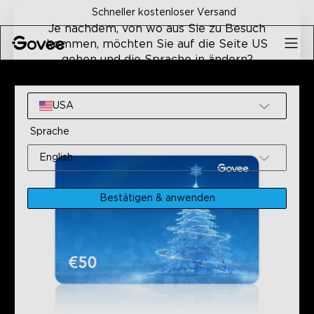
Skip to content
Schneller kostenloser Versand
Je nachdem, von wo aus Sie zu Besuch
kommen, möchten Sie auf die Seite US
gehen und die Sprache in ändern?
Home
Smarte Beleuchtung
Verschenken Sie Govee Mit 
Website
USA
Sprache
English
Bestätigen & anwenden