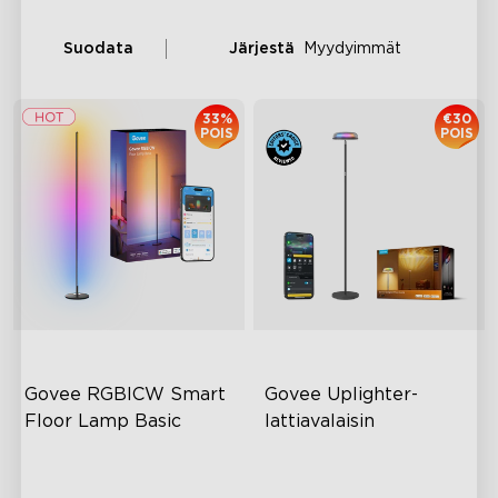
Suodata
Järjestä
Myydyimmät
33%
€30
POIS
POIS
Govee RGBICW Smart 
Govee Uplighter-
Floor Lamp Basic
lattiavalaisin
Dynaaminen RGBIC-väri
3 itsenäistä valaistusaluetta
Synkronointi musiikin kanssa
Dynaamiset aaltotehosteet