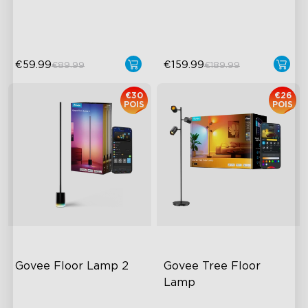
Kädet vapaana -ohjaus
\Auto-Run\ -ominaisuus
€59.99
€159.99
€89.99
€189.99
€30
€26
POIS
POIS
Govee Floor Lamp 2
Govee Tree Floor 
Lamp