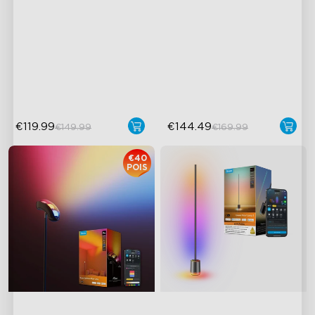
Päivitetty moderni muotoilu
Joustava kolmen lampun
ohjaus
1725 lm kirkkaus
Kohdistettu ja mukautettava
DreamView-synkronointi
valaistus
Goveen LuminBlend™-
teknologia
€119.99
€144.49
€149.99
€169.99
€40
POIS