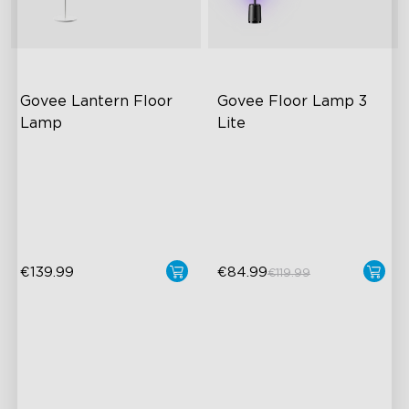
Govee Lantern Floor 
Govee Floor Lamp 3 
Lamp
Lite
Halo Gradient -valaistus
RGBICWW-valaistus
1000K–10000K värilämpötila
Kirkas ja säädettävä
1400 lm kirkkaus
Dynaamiset kohtaustilat
€139.99
€84.99
€119.99