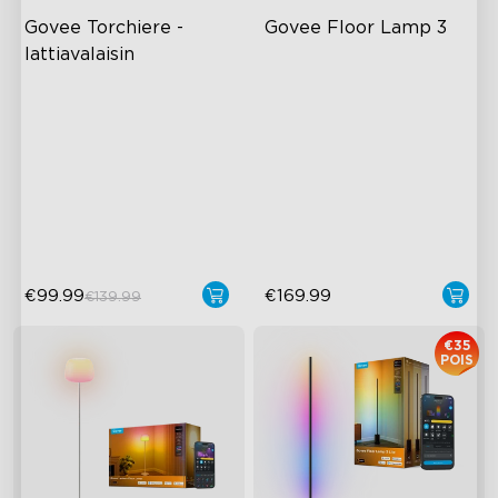
Govee Torchiere -
Govee Floor Lamp 3
lattiavalaisin
Kolmivyöhykkeinen
LuminBlend+ Technology
dynaaminen valaistus
Double-Sided Skyline
Innovatiivinen kaareva
Illumination
linssimuotoilu
Enhanced Light Base
Goveen LuminBlend™-
teknologia
€99.99
€169.99
€139.99
€35
POIS
close