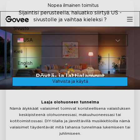
Skip to content
Nopea ilmainen toimitus
30-
Sijaintisi perusteella, haluatko siirtyä US -
sivustolle ja vaihtaa kieleksi ?
Sivusto
USA
Kieli
English
Pöytä- ja lattialamput
Vahvista ja käytä
Laaja olohuoneen tunnelma
Nämä älykkäät valaisimet toimivat koristeellisena valaistuksen
keskipisteenä olohuoneessasi, makuuhuoneessasi tai
kotitoimistossasi. DIY-tilalla ja jännittävillä musiikkitiloilla nämä
valaisimet täydentävät mitä tahansa tunnelmaa lukemiseen tai
juhlimiseen.