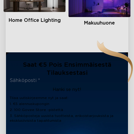
Home Office Lighting
Makuuhuone
Saat €5 Pois Ensimmäisestä
Tilauksestasi
Hanki se nyt!
Tilaa uutiskirjeemme nyt ja saat:
1. €5 alennuskupongin
2. 100 Govee Store -pistettä
3. Sähköposteja uusista tuotteista, erikoistarjouksista ja
eksklusiivisista tapahtumista