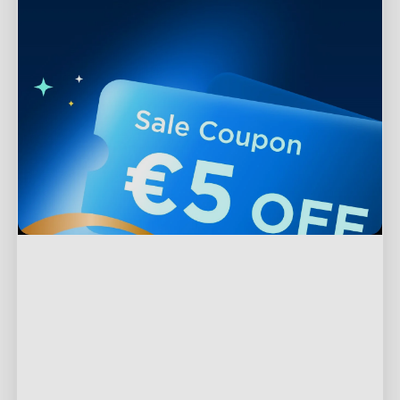
Tuki
Ota yhteyttä
Tutki
UKK
Tietoa Goveesta
Alatunnisteen tuotteet
Palautukset ja hyvitykset
Tietoa GoveeLifesta
TV-valot