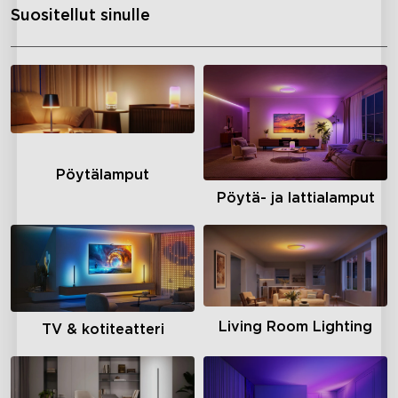
Suositellut sinulle
Pöytälamput
Pöytä- ja lattialamput
Living Room Lighting
TV & kotiteatteri