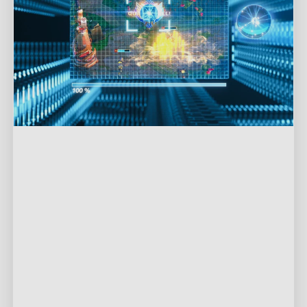
CogniGlow™
-
Musiikki
Simuloi ihmisen kuunteluympäristöä, kouluttaa
musiikkitietokannan ominaisarvot laiteohjelmistoon
upotettavaksi ja kehittää Goveen ominaiset
valotehosteet. Algoritmi luokittelee kaksitoista
valtavirran musiikkigenreä tekoälyalgoritmin avulla, kuten
Blues, Klassinen, HipHop jne. Govee-AI CogniGlow™ voi
tunnistaa genren reaaliajassa ja yhdistää sen vastaaviin