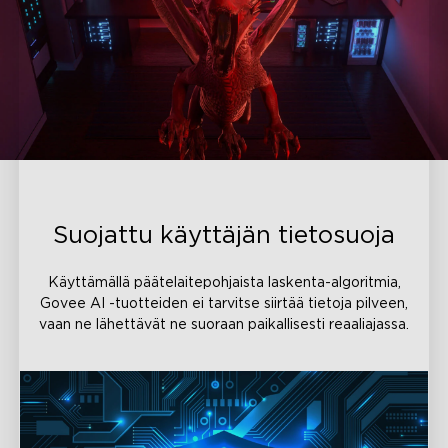
Suojattu käyttäjän tietosuoja
Käyttämällä päätelaitepohjaista laskenta-algoritmia,
Govee AI -tuotteiden ei tarvitse siirtää tietoja pilveen,
vaan ne lähettävät ne suoraan paikallisesti reaaliajassa.