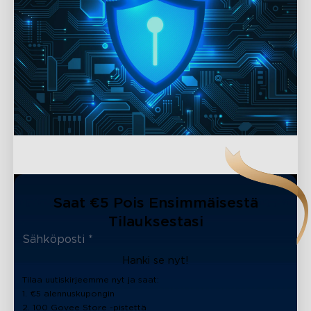
Saat €5 Pois Ensimmäisestä
Tilauksestasi
Hanki se nyt!
Tilaa uutiskirjeemme nyt ja saat:
1. €5 alennuskupongin
2. 100 Govee Store -pistettä