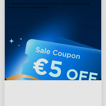
3. Sähköposteja uusista tuotteista, erikoistarjouksista ja
eksklusiivisista tapahtumista
Tuki
Ota yhteyttä
Tutki