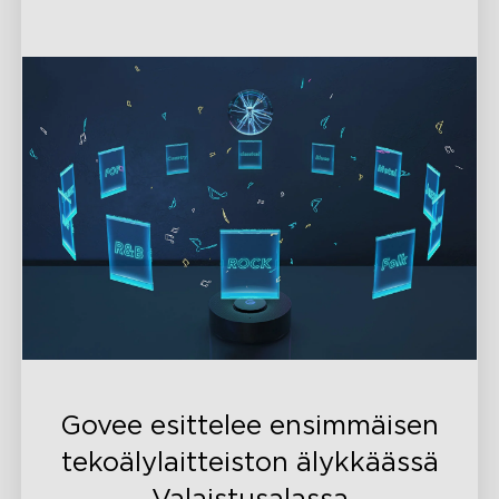
valotehosteisiin.
close
Govee esittelee ensimmäisen
tekoälylaitteiston älykkäässä