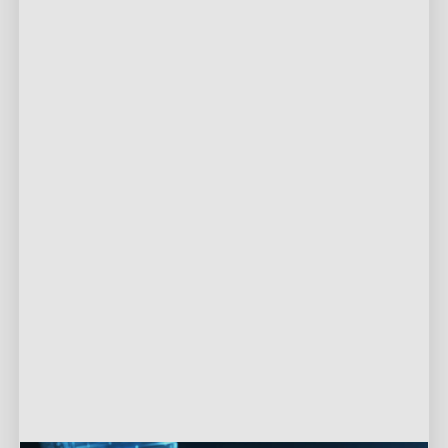
Korkea tiedon
Matala viive
Suojattu käyttäjä
Tunnistusnopeus
Synkronointi
Tietosuoja
Goveen tehokas tekoälyalgoritmi
CogniGlow™
Korkea tiedon
Tunnistusnopeus
Toimittaa jopa 144fps@4K/60fps@8K ja käsittelee
miljoonia kuvia, tekstiä ja äänitietoja sekä viihdevideoita
tunnistusta varten.