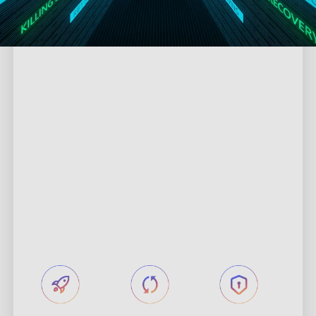
Govee AI
-
CogniGlow™
CogniGlow™ on Goveen kehittämä
tekoälyalgoritmi. Sillä on alan johtava tekoälyn
tiedon tunnistustoiminto ja se tuo syväoppimisen
ympäristövalaistusalalle. Algoritmin tavoitteena on
tarjota käyttäjille älykkäämpi ja
mukaansatempaavampi seuraavan tason kokemus.