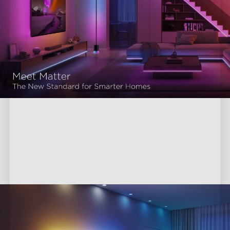
Parannettu visualisointi Matter-
protokollalla
Paranna katselukokemustasi ja nauti upeista visuaaleista 
ääniohjauksella.