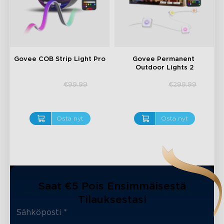
Govee COB Strip Light Pro
Govee Permanent 
Outdoor Lights 2
€84.99
€249.99
€99.99
€299.99
Osta nyt
Osta nyt
Saat €5 Pois Ensimmäisestä
Tilauksestasi