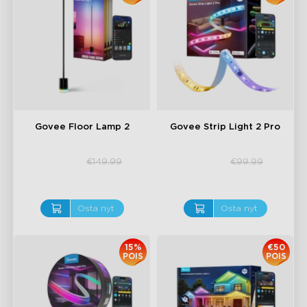
close
Govee Floor Lamp 2
Govee Strip Light 2 Pro
€119.99
€84.99
€149.99
€99.99
Osta nyt
Osta nyt
15%
€50
POIS
POIS