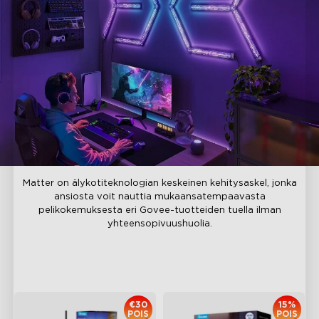
Matter on älykotiteknologian keskeinen kehitysaskel, jonka
ansiosta voit nauttia mukaansatempaavasta
pelikokemuksesta eri Govee-tuotteiden tuella ilman
yhteensopivuushuolia.
Suositellut tuotteet
€30
15%
POIS
POIS