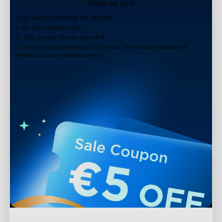
Hanki se nyt!
Tilaa uutiskirjeemme nyt ja saat:
1. €5 alennuskupongin
2. 100 Govee Store -pistettä
3. Sähköposteja uusista tuotteista, erikoistarjouksista ja
eksklusiivisista tapahtumista