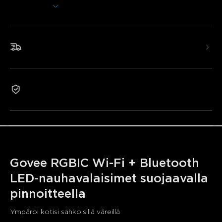
Näytä lisää
Lisää kirkkautta mihin tahansa huoneeseen kodissasi. Nämä
LED-valonauhat käyttävät Wi-Fi- ja Bluetooth-yhteyttä,
jotta voit helposti hallita värejä ja tehosteita ja personoida
valaistuksesi.
Nopea ja ilmainen toimitus
•Älykäs ääniohjaus
•RGBIC-tehosteet
•Älykäs sovellushallinta
2 vuoden takuu
•Laaja musiikkisynkronointitila
•64+ esiasetettua tilavaihtoehtoa
Govee RGBIC Wi-Fi + Bluetooth 
LED-nauhavalaisimet suojaavalla 
pinnoitteella
Ympäröi kotisi sähköisillä väreillä