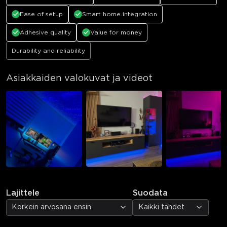
Ease of setup
Smart home integration
Adhesive quality
Value for money
Durability and reliability
Asiakkaiden valokuvat ja videot
Lajittele
Suodata
Korkein arvosana ensin
Kaikki tähdet