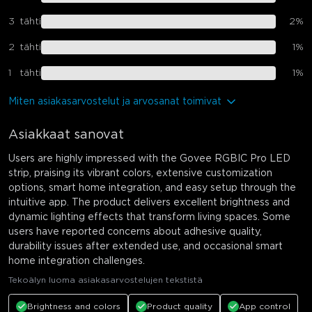
3
tähti
2
%
2
tähti
1
%
1
tähti
1
%
Miten asiakasarvostelut ja arvosanat toimivat
Asiakkaat sanovat
Users are highly impressed with the Govee RGBIC Pro LED
strip, praising its vibrant colors, extensive customization
options, smart home integration, and easy setup through the
intuitive app. The product delivers excellent brightness and
dynamic lighting effects that transform living spaces. Some
users have reported concerns about adhesive quality,
durability issues after extended use, and occasional smart
home integration challenges.
Tekoälyn luoma asiakasarvostelujen tekstistä
Brightness and colors
Product quality
App control