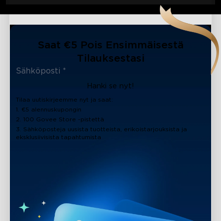
Saat €5 Pois Ensimmäisestä
Tilauksestasi
Hanki se nyt!
Tilaa uutiskirjeemme nyt ja saat:
1. €5 alennuskupongin
2. 100 Govee Store -pistettä
3. Sähköposteja uusista tuotteista, erikoistarjouksista ja
eksklusiivisista tapahtumista