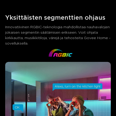
Yksittäisten segmenttien ohjaus
Innovatiivinen RGBIC-teknologia mahdollistaa nauhavalojen 
jokaisen segmentin säätämisen erikseen. Voit ohjata 
kirkkautta, musiikkitiloja, värejä ja tehosteita Govee Home -
sovelluksella.
Mitä asiakkaat sanovat
Brightness and colors
Product quality
App control
0
0
0
Asiakkaat mainitsevat
Positiivinen
Negatiivinen
Yhteenveto
：
Tekoälyn luoma asiakasarvostelujen tekstistä