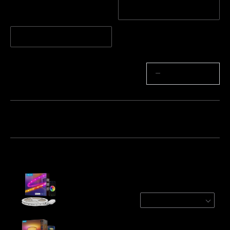
1 rulla*5m
1 rulla*10m
2 rullaa*10 m
Määrä
−
+
Paketti 1
Paketti 2
Paketti 3
Ostetaan usein yhdessä:
Govee RGBIC LED Strip Lights With
Protective Coating
1 roll*5m
€29.99
Govee 30cm RGBWW + RGBIC Smart Ceiling