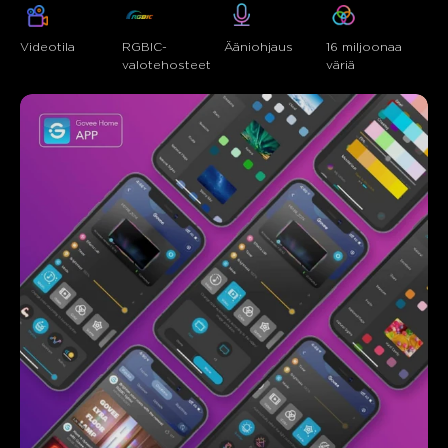
Videotila
RGBIC-
Ääniohjaus
16 miljoonaa 
valotehosteet
väriä