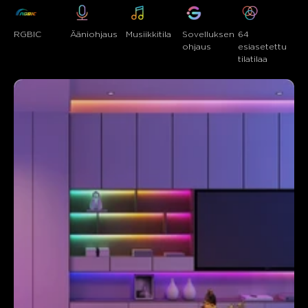
RGBIC
Ääni­ohjaus
Musiikkitila
Sovelluksen 
64 
ohjaus
esiasetettu 
tilatilaa