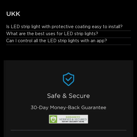
UKK
Is LED strip light with protective coating easy to install?
Installation is a breeze. Just peel, stick, and secure the strip 
What are the best uses for LED strip lights?
with its strong adhesive backing and included clips for a worry-
Can I control all the LED strip lights with an app?
free setup.