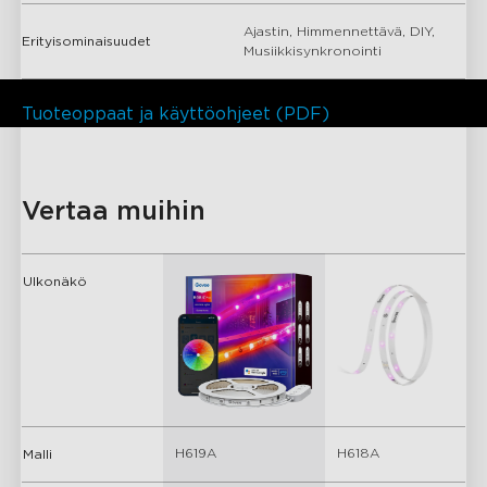
Ajastin, Himmennettävä, DIY,
Erityisominaisuudet
Musiikkisynkronointi
Tuoteoppaat ja käyttöohjeet (PDF)
close
Vertaa muihin
Ulkonäkö
H619A
H618A
Malli