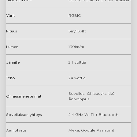
Värit
RGBIC
Pituus
5m/16.4ft
Lumen
130lm/m
Jännite
24 volttia
Teho
24 wattia
Sovellus, Ohjausyksikkö,
Ohjausmenetelmät
Ääniohjaus
Sovelluksen yhteys
2,4 GHz Wi-Fi + Bluetooth
Ääniohjaus
Alexa, Google Assistant