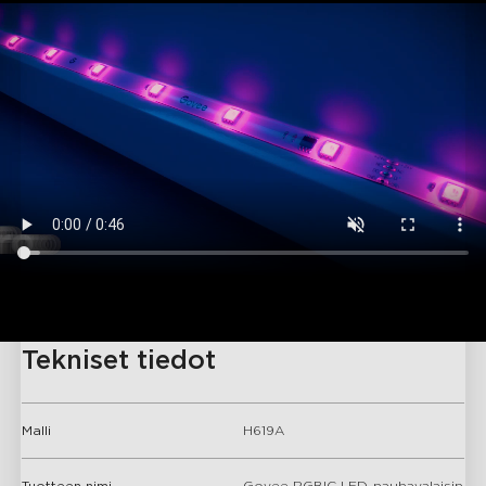
Tekniset tiedot
Malli
H619A
Tuotteen nimi
Govee RGBIC LED-nauhavalaisin