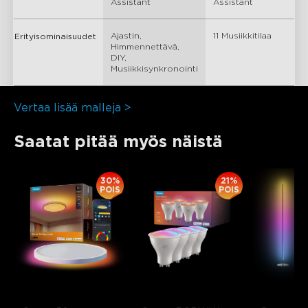
Assistant
Assistant
Ajastin, 
11 Musiikkitilaa
Erityisominaisuudet
Himmennettävä, 
DIY, 
Musiikkisynkronointi
Vertaa lisää malleja >
Saatat pitää myös näistä
30%
21%
POIS
POIS