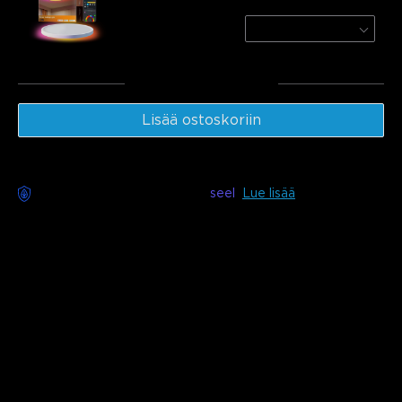
Light
Round | For 15㎡-20㎡ Spac
€48.98
Yhteensä
:
€78.97
Lisää ostoskoriin
Huoleton toimitus saatavilla
seel
Lue lisää
Kuvaus
Malli:
H619A (1*5m rulla)
H619C (1*10m rulla)
H619E (2*10m rullaa)
Laturi: EU 2-PIN PISTOKE