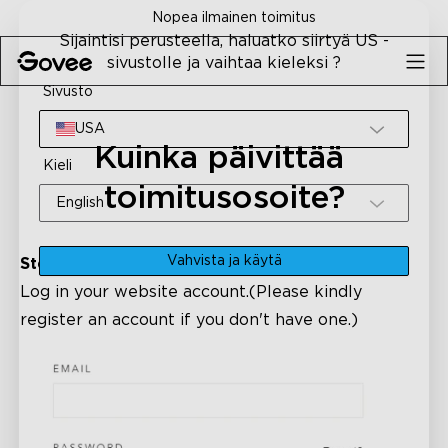
Skip to content
Nopea ilmainen toimitus
Sijaintisi perusteella, haluatko siirtyä US -
sivustolle ja vaihtaa kieleksi ?
Sivusto
USA
Kuinka päivittää 
Kieli
toimitusosoite?
English
Vahvista ja käytä
Step 1:
Log in your website account.(
Please kindly
register an account if you don't have one.
)