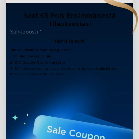
Saat €5 Pois Ensimmäisestä
Tilauksestasi
Hanki se nyt!
Tilaa uutiskirjeemme nyt ja saat:
1. €5 alennuskupongin
2. 100 Govee Store -pistettä
3. Sähköposteja uusista tuotteista, erikoistarjouksista ja
eksklusiivisista tapahtumista