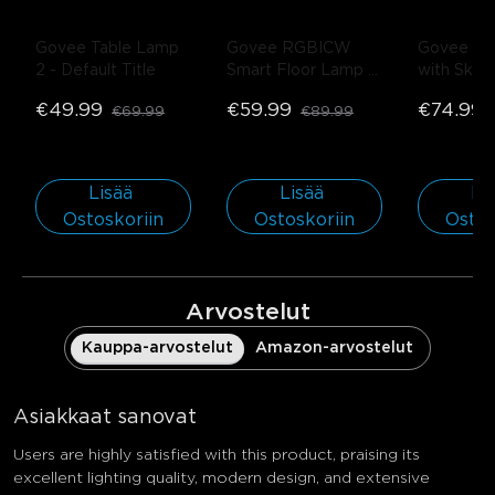
Govee Table Lamp 
Govee RGBICW 
Govee Stri
2
- Default Title
Smart Floor Lamp 
with Skyli
Basic
- Musta 
€49.99
€59.99
€74.99
€69.99
€89.99
(Matter-
yhteensopiva) / 1 
kpl pakkaus
Lisää 
Lisää 
Lis
Ostoskoriin
Ostoskoriin
Ostos
Arvostelut
Kauppa-arvostelut
Amazon-arvostelut
Asiakkaat sanovat
Users are highly satisfied with this product, praising its
excellent lighting quality, modern design, and extensive