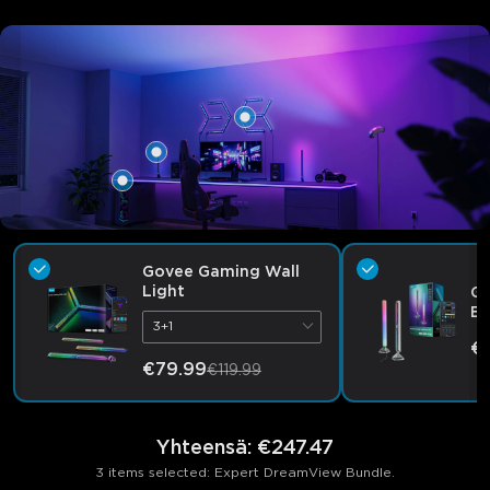
Govee Gaming Wall
Light
Go
Ba
3+1
€
€79.99
€119.99
Yhteensä
:
€247.47
3 items selected: Expert DreamView Bundle.