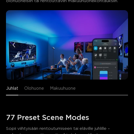
olohuoneisiin tai rentouttaviin makuuhuonekohtauksiin.
Juhlat
Olohuone
Makuuhuone
77 Preset Scene Modes
Sopii viihtyisään rentoutumiseen tai eläville juhlille – 