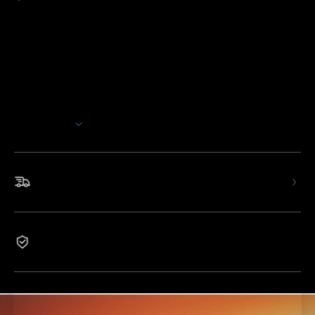
Kuvaus
Malli: H60B1
Korota tunnelmaasi kolmen vyöhykkeen dynaamisella
valaistusjärjestelmällä, jossa on kolme itsenäisesti
ohjattavaa vyöhykettä upeisiin kattoefekteihin. Valitse 77
esiasetellusta kohtauksesta säädettävillä väreillä ja
kirkkaudella, tehostettuna LuminBlend-teknologialla
Näytä lisää
jokaiseen tunnelmaan.
· Kolmen vyöhykkeen dynaaminen valaistus:
Kolme
itsenäisesti ohjattavaa vyöhykettä saumattomalla
Nopea ja ilmainen toimitus
sekoituksella eloisiin kattoefekteihin.
· Joustava sijoittelu:
330° vaakasuuntainen kierto ja 60°
pystysuuntainen kallistus täydelliseen valaistussuuntaan.
2 vuoden takuu
· Monikohtausvalaistus:
77 esiasetettu tila säädettävällä
värillä, kirkkaudella ja
LuminBlend™
-teknologialla jokaiseen
tunnelmaan.