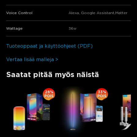
Voice Control
Alexa, Google Assistant,Matter
Wattage
36w
Tuoteoppaat ja käyttöohjeet (PDF)
Vertaa lisää malleja >
Saatat pitää myös näistä
28%
33%
POIS
POIS