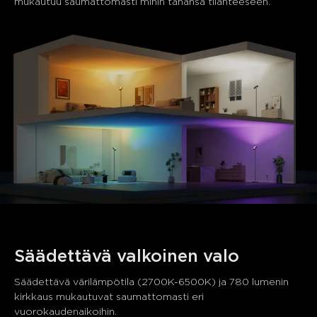
mukautuu saumattomasti mihin tahansa tilanteeseen.
close
Säädettävä valkoinen valo
Säädettävä värilämpötila (2700K-6500K) ja 780 lumenin 
kirkkaus mukautuvat saumattomasti eri 
vuorokaudenaikoihin.