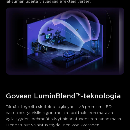
jakauman upeita visuaalisia efektejä varten.
Goveen LuminBlend™-teknologia
Tämä integroitu siruteknologia yhdistää premium LED-
valot edistyneisiin algoritmeihin tuottaakseen matalan 
kylläisyyden, pehmeät sävyt hienostuneeseen tunnelmaan. 
Hienostunut valaistus täydellinen kodikkaaseen 