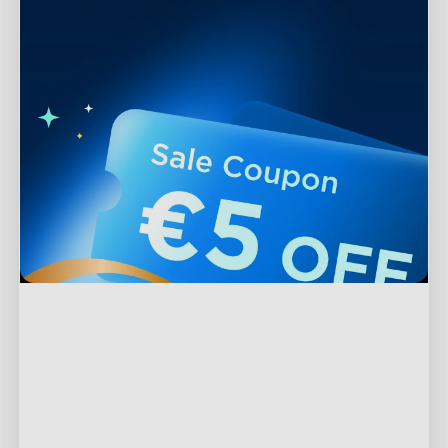
Tuki
Ota yhteyttä
Tutki
UKK
Tietoa Goveesta
Alatunnisteen tuotteet
Palautukset ja hyvitykset
Tietoa GoveeLifesta