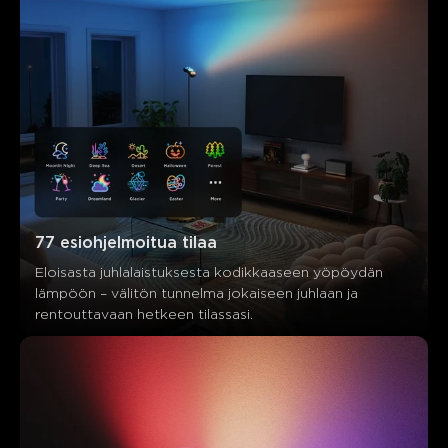
Overall satisfaction
Product quality
Lighting quality
0
0
0
Asiakkaat mainitsevat
Positiivinen
Negatiivinen
Yhteenveto
：
Tekoälyn luoma asiakasarvostelujen tekstistä
77 esiohjelmoitua tilaa
Eloisasta juhlalaistuksesta kodikkaaseen yöpöydän 
lämpöön – välitön tunnelma jokaiseen juhlaan ja 
rentouttavaan hetkeen tilassasi.