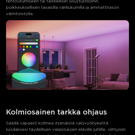
rentoutumiseen tai taiteellisiin sisustustiloihin, 
poikkeuksellisen tasaisilla väriliukumilla ja ammattitason 
värintoistolla.
Kolmiosainen tarkka ohjaus
Säädä vapaasti kolmea itsenäistä valovyöhykettä 
luodaksesi täydellisen valaistuksen eläville juhlille, viihtyisiin 