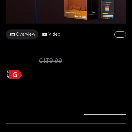
Overview
Video
1/9
Govee Torchiere -lattiavalaisin
[Energialuokka G]
€99.99
€139.99
Energiatehokkuus
Tuotetietolomake
Tekninen dokum
Tuotetiedot >>
Määrä
−
+