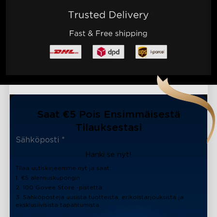
Saat €5 Pois Ensimmäisestä
Tilauksestasi
Hanki se nyt!
Tilaa uutiskirjeemme nyt ja saat:
1. €5 alennuskupongin
2. 100 Govee Store -pistettä
3. Sähköposteja uusista tuotteista, erikoistarjouksista ja
eksklusiivisista tapahtumista