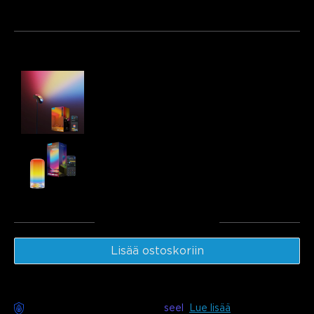
Paketti 1
Paketti 2
Paketti 3
Ostetaan usein yhdessä:
Govee Torchiere Floor lamp
€99.99
Govee Table Lamp 2
€49.99
Yhteensä
:
€149.97
Lisää ostoskoriin
Huoleton toimitus saatavilla
seel
Lue lisää