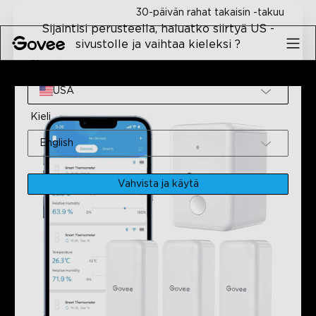
Skip to content
30-päivän rahat takaisin -takuu
Sijaintisi perusteella, haluatko siirtyä US -
sivustolle ja vaihtaa kieleksi ?
Sivusto
Etusivu
Älyvalot
Kunnostettu Wi-Fi Digitaalinen Lämpö-
USA
Kieli
English
Vahvista ja käytä