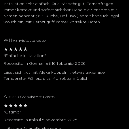
Installation sehr einfach, Qualität sehr gut. Fernabfragen
immer korrekt und sofort sichtbar. Habe die Sensoren mit
Namen benannt (z.B. Küche, Hof usw.) somit habe ich, egal
wo ich bin, mit Fernzugriff immer korrekte Daten
WH
Vahvistettu osto
★
★
★
★
★
"Einfache Installation"
Recensito in Germania il 16 febbraio 2026
Lässt sich gut mit Alexa koppeln ... etwas ungenaue
Temperatur Fühler... plus: Korrektur möglich
Alberto
Vahvistettu osto
★
★
★
★
★
"Ottimo"
Recensito in Italia il 5 novembre 2025