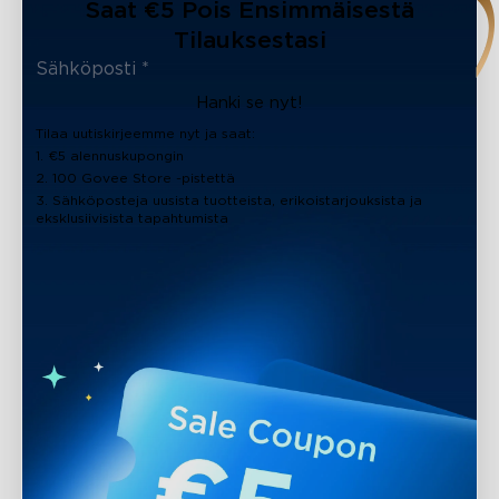
Saat €5 Pois Ensimmäisestä
Tilauksestasi
Hanki se nyt!
Tilaa uutiskirjeemme nyt ja saat:
1. €5 alennuskupongin
2. 100 Govee Store -pistettä
3. Sähköposteja uusista tuotteista, erikoistarjouksista ja
eksklusiivisista tapahtumista