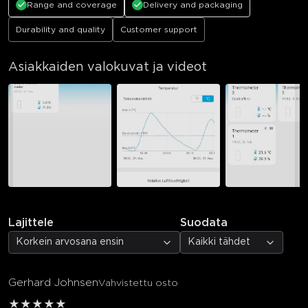
Range and coverage
Delivery and packaging
Durability and quality
Customer support
Asiakkaiden valokuvat ja videot
Lajittele
Suodata
Korkein arvosana ensin
Kaikki tähdet
Gerhard Johnsen
Vahvistettu osto
★
★
★
★
★