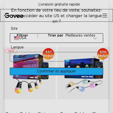
Skip to content
Livraison gratuite rapide
En fonction de votre lieu de visite, souhaitez-
vous accéder au site US et changer la langue
en ?
Site
Filtrer
Trier par
Meilleures ventes
USA
Langue
€37
€30
Réduit
Réduit
English
Confirmer et appliquer