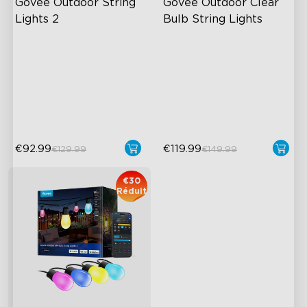
Govee Outdoor String 
Govee Outdoor Clear 
Lights 2
Bulb String Lights
RGBICW Lighting Effects
Design Transparent
100lm/m Brightness
Étanche IP67
47 Scene Modes
111 Modes de Scène
Shatterproof Design
Luminosité 1200 lumens
€92.99
€119.99
€129.99
€149.99
€30
Réduit