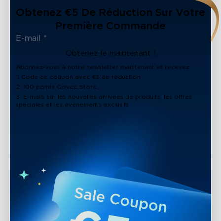
Obtenez €5 De Réduction Sur Votre
Première Commande
Obtenez-le maintenant !
Abonnez-vous à notre newsletter maintenant et recevez :
1. Code de coupon avec €5 de réduction
2. 100 points Govee Store
3. E-mails sur les nouvelles arrivées de produits, les offres
spéciales et les événements exclusifs