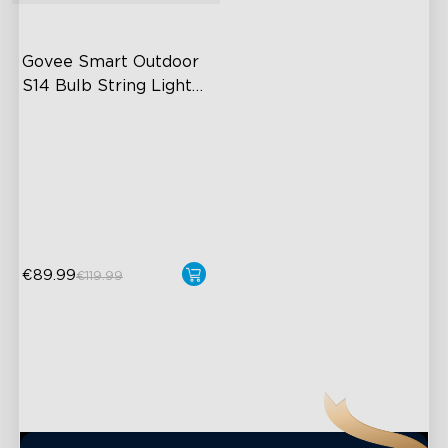
Govee Smart Outdoor 
S14 Bulb String Lights 
2
IP66-rated waterproof
RGBICW Technology
100+ Scene Modes
10 Music Modes
€89.99
€119.99
close