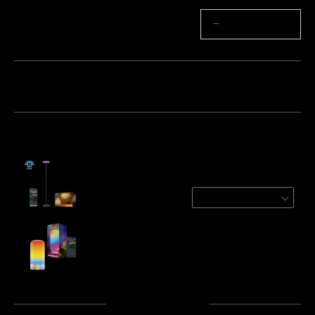
Quantité
−
+
Lot 1
Lot 2
Lot 3
Fréquemment achetés ensemble :
Govee Uplighter Floor Lamp
Ripple
€159.99
Govee Table Lamp 2
€49.99
Total
:
€209.98