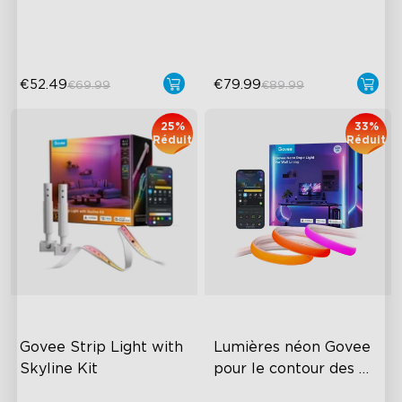
50 Customizable Segments
Warm & Cool White
€52.49
€79.99
€69.99
€89.99
25%
33%
Réduit
Réduit
Govee Strip Light with 
Lumières néon Govee 
Skyline Kit
pour le contour des 
murs