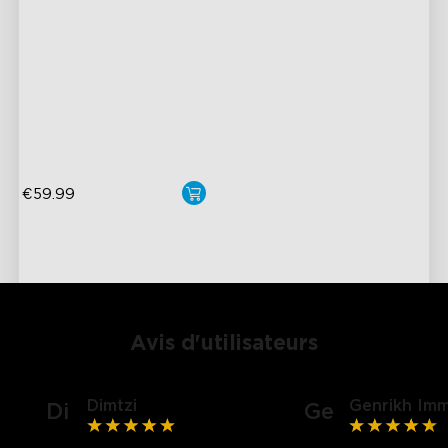
LuminBlend+ Color
close
Technology
Tunable White LED Strip
Cut to Fit
€59.99
Avis d'utilisateurs
Dimtzi
Genrikh Imm
Di
Ge