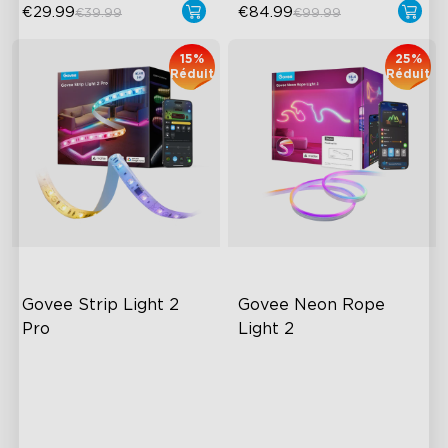
€29.99
€84.99
€39.99
€99.99
15%
25%
Réduit
Réduit
Govee Strip Light 2 
Govee Neon Rope 
Pro
Light 2
Bendable, Cuttable,
RGBIC Lighting Effects
Connectable
Matter Compatible
5-in-1 RGBIC+ Technology
AI Lighting Bot
LuminBlend Color System