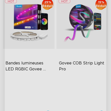
25%
15%
Réduit
Réduit
Bandes lumineuses 
Govee COB Strip Light 
LED RGBIC Govee 
Pro
avec revêtement 
RGBIC Effects
Bendable, Cuttable,
protecteur
Connectable
Smart Control
1260 LEDs/m Brightness
Rich Scene Modes
Next-Gen COB Technology