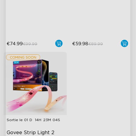
LuminBlend™ Technology
Wide Illumination Area
DIY Lighting Play
Excellent Corner Adaptation
Versatile Preset Scenes
Expansive Lighting
Coverage
€74.99
€59.98
€99.99
€89.99
Sortie le
D
H
M
S
Govee Strip Light 2