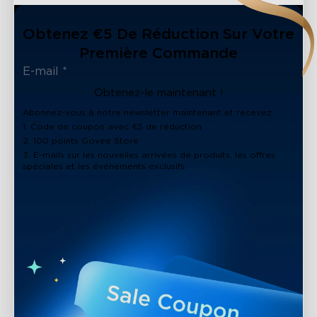
Obtenez €5 De Réduction Sur Votre
Première Commande
Obtenez-le maintenant !
Abonnez-vous à notre newsletter maintenant et recevez :
1. Code de coupon avec €5 de réduction
2. 100 points Govee Store
3. E-mails sur les nouvelles arrivées de produits, les offres
spéciales et les événements exclusifs