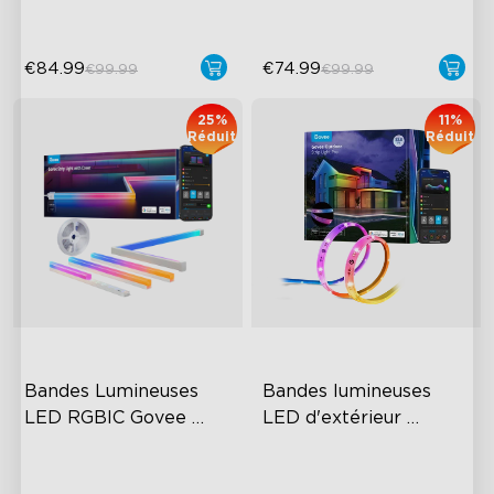
€84.99
€74.99
€99.99
€99.99
25%
11%
Réduit
Réduit
Bandes Lumineuses 
Bandes lumineuses 
LED RGBIC Govee 
LED d'extérieur 
avec Couvercles
RGBICWW Govee
Cuttable and Connectable
RGBIC Technology
60 LEDs/m with Covers
IP65 Waterproof