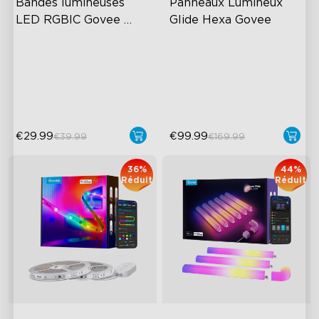
Bandes lumineuses 
Panneaux Lumineux 
LED RGBIC Govee 
Glide Hexa Govee
avec revêtement 
RGBIC Effects
RGBIC Lighting Effects
protecteur
Smart Control
DIY Design
Rich Scene Modes
Animated Effects
€29.99
€99.99
€39.99
€169.99
36%
44%
Réduit
Réduit