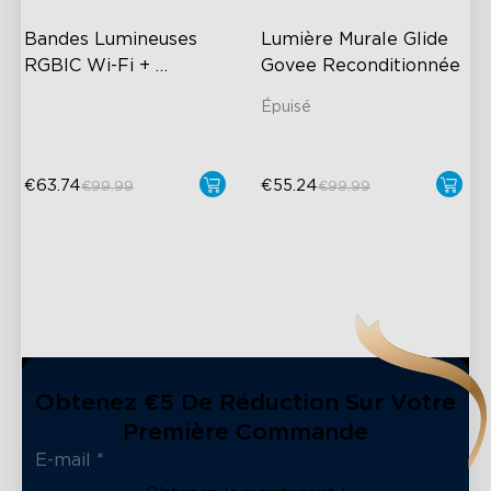
Bandes Lumineuses 
Lumière Murale Glide 
RGBIC Wi-Fi + 
Govee Reconditionnée
Bluetooth Govee 
Épuisé
Reconditionnées Avec 
Revêtement 
Protecteur
€63.74
€55.24
€99.99
€99.99
close
Obtenez €5 De Réduction Sur Votre
Première Commande