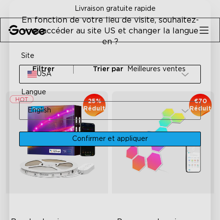
Skip to content
Livraison gratuite rapide
En fonction de votre lieu de visite, souhaitez-
vous accéder au site US et changer la langue
en ?
Site
Filtrer
Trier par
Meilleures ventes
USA
Langue
25%
€70
Réduit
Réduit
English
Confirmer et appliquer