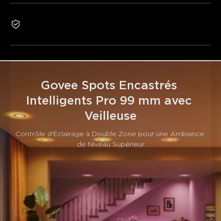
dynamiques.
Contrôle intelligent et pratique :
Contrôle vocal via
Garantie 2 ans
Alexa/Google Assistant et prise en charge de Matter pour
une gradation intelligente.
Température de couleur réglable :
Ajustement
intelligent de la température de couleur (2700K-6500K)
s'adapte à toute humeur ou activité.
Installation efficace et facile :
Installation simplifiée
Govee Spots Encastrés 
complétée en seulement 4 étapes.
Intelligents Pro 99 mm avec 
Veilleuse
Contrôle d'Éclairage à Double Zone pour une Ambiance 
de Niveau Supérieur