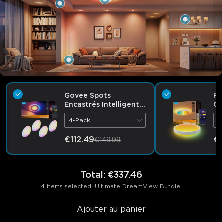
close
Govee Spots
Pl
Encastrés Intelligents
G
Pro 99 mm avec
R
4-Pack
R
Veilleuse
Ce
€112.49
€
€149.99
Total
:
€337.46
4 items selected: Ultimate DreamView Bundle.
Ajouter au panier