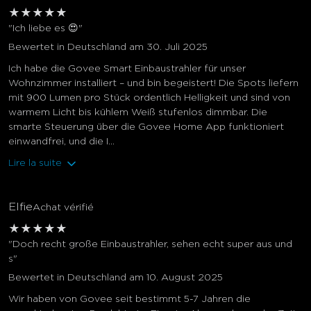
★
★
★
★
★
"Ich liebe es 😍"
Bewertet in Deutschland am 30. Juli 2025
Ich habe die Govee Smart Einbaustrahler für unser
Wohnzimmer installiert – und bin begeistert! Die Spots liefern
mit 900 Lumen pro Stück ordentlich Helligkeit und sind von
warmem Licht bis kühlem Weiß stufenlos dimmbar. Die
smarte Steuerung über die Govee Home App funktioniert
einwandfrei, und die I...
Lire la suite
Elfie
Achat vérifié
★
★
★
★
★
"Doch recht große Einbaustrahler, sehen echt super aus und
s"
Bewertet in Deutschland am 10. August 2025
Wir haben von Govee seit bestimmt 5-7 Jahren die