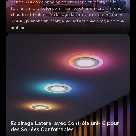
perles RGBWW principales prennent en charge à la 
fois la lumière colorée ambiante et la lumière blanche 
chaude et froide. L'éclairage latéral adopte des perles 
RGBIC, prenant en charge les effets d'éclairage coloré 
ambiant.
Ce que disent les clients
Brightness quality
Design and build quality
Ease of instal
Éclairage Latéral avec Contrôle uni-IC pour 
des Soirées Confortables
0
0
0