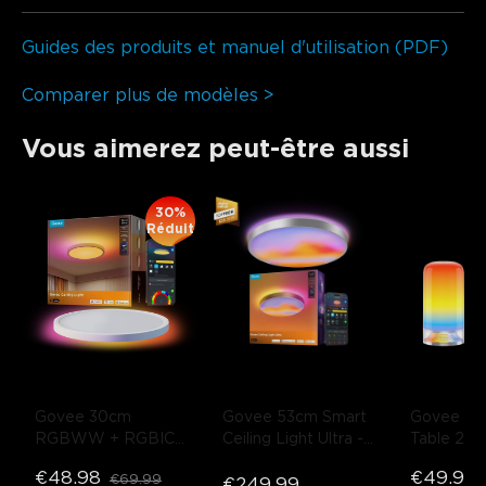
Guides des produits et manuel d'utilisation (PDF)
Comparer plus de modèles >
Vous aimerez peut-être aussi
30%
Réduit
Govee 30cm 
Govee 53cm Smart 
Govee La
RGBWW + RGBIC 
Ceiling Light Ultra
- 
Table 2
- 
Plafonnier Intelligent
Default Title
Title
€48.98
€49.99
€69.99
- Rond | Pour 
€249.99