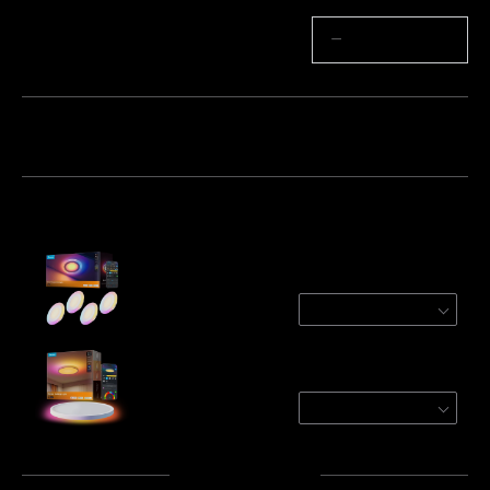
Quantité
−
+
Lot 1
Lot 2
Lot 3
Fréquemment achetés ensemble :
Govee 99 mm Smart Recessed Lights Pro
with Night Light
4-Pack
€112.49
Govee 30cm RGBWW + RGBIC Smart Ceiling
Light
Round | For 15㎡-20㎡ Spac
€48.98
Total
:
€161.47