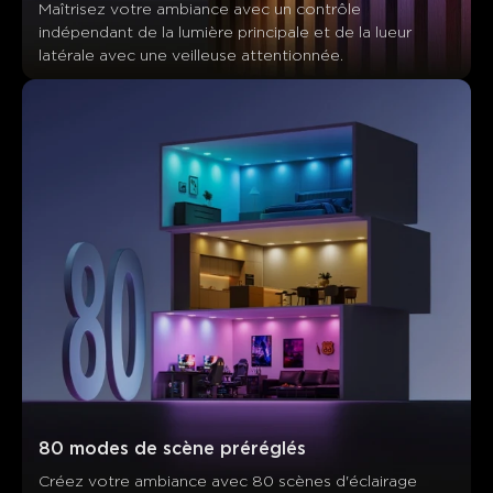
Maîtrisez votre ambiance avec un contrôle 
Les clients mentionnent
Positif
Négatif
indépendant de la lumière principale et de la lueur 
Résumé
：
latérale avec une veilleuse attentionnée.
Généré par IA à partir du texte des avis clients
80 modes de scène préréglés
Créez votre ambiance avec 80 scènes d'éclairage 