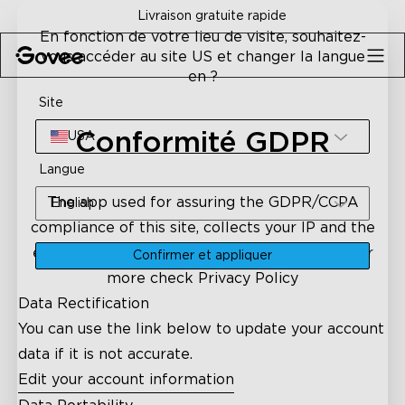
Skip to content
Livraison gratuite rapide
En fonction de votre lieu de visite, souhaitez-
vous accéder au site US et changer la langue
en ?
Site
Conformité GDPR
USA
Langue
The app used for assuring the GDPR/CCPA
English
compliance of this site, collects your IP and the
email address in order to process the data. For
Confirmer et appliquer
more check
Privacy Policy
Data Rectification
You can use the link below to update your account
data if it is not accurate.
Edit your account information