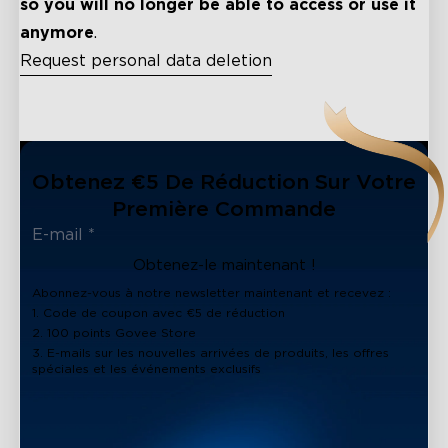
so you will no longer be able to access or use it
anymore
.
Request personal data deletion
close
Obtenez €5 De Réduction Sur Votre
Première Commande
Obtenez-le maintenant !
Abonnez-vous à notre newsletter maintenant et recevez :
1. Code de coupon avec €5 de réduction
2. 100 points Govee Store
3. E-mails sur les nouvelles arrivées de produits, les offres
spéciales et les événements exclusifs