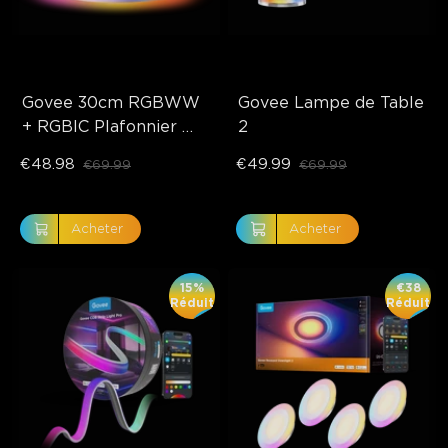
Govee 30cm RGBWW 
Govee Lampe de Table 
+ RGBIC Plafonnier 
2
Intelligent
€48.98
€49.99
€69.99
€69.99
Acheter
Acheter
15%
€38
Réduit
Réduit