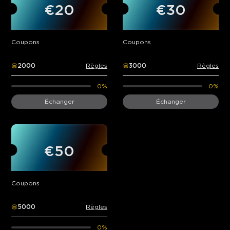
€20
€30
Coupons
Coupons
2000
Règles
3000
Règles
0%
0%
Échanger
Échanger
€50
Coupons
5000
Règles
0%