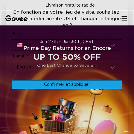
Skip to content
Livraison gratuite rapide
En fonction de votre lieu de visite, souhaitez-
vous accéder au site US et changer la langue
en ?
Site
Jun 27th – Jun 30th, CEST
USA
Prime Day Returns for an Encore
UP TO 50% OFF
Langue
One Last Chance to Save Big
English
Confirmer et appliquer