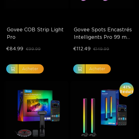
Govee COB Strip Light 
Govee Spots Encastrés 
Pro
Intelligents Pro 99 mm 
avec Veilleuse
€84.99
€112.49
€99.99
€149.99
Acheter
Acheter
41%
Réduit