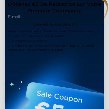
Obtenez €5 De Réduction Sur Votre
Première Commande
Obtenez-le maintenant !
Abonnez-vous à notre newsletter maintenant et recevez :
1. Code de coupon avec €5 de réduction
2. 100 points Govee Store
3. E-mails sur les nouvelles arrivées de produits, les offres
spéciales et les événements exclusifs