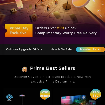
Outdoor Upgrade Offers
New & On Sale
Member Perks
Prime Best Sellers
Discover Govee’ s most-loved products, now with 
exclusive Prime Day savings.
€30
€20
Réduit
Réduit