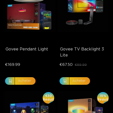
Govee Pendant Light
Govee TV Backlight 3 
Lite
€169.99
€67.50
€89.99
Acheter
Acheter
€30
15%
Réduit
Réduit