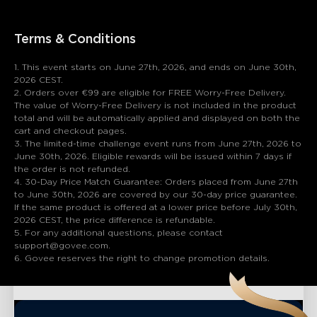
Terms & Conditions
1. This event starts on June 27th, 2026, and ends on June 30th,
2026 CEST.
2. Orders over €99 are eligible for FREE Worry-Free Delivery.
The value of Worry-Free Delivery is not included in the product
total and will be automatically applied and displayed on both the
cart and checkout pages.
3. The limited-time challenge event runs from June 27th, 2026 to
June 30th, 2026. Eligible rewards will be issued within 7 days if
the order is not refunded.
4. 30-Day Price Match Guarantee: Orders placed from June 27th
to June 30th, 2026 are covered by our 30-day price guarantee.
If the same product is offered at a lower price before July 30th,
2026 CEST, the price difference is refundable.
5. For any additional questions, please contact
support@govee.com.
6. Govee reserves the right to change promotion details.