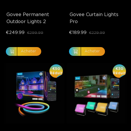
Govee Permanent 
Govee Curtain Lights 
Outdoor Lights 2
Pro
€249.99
€189.99
€299.99
€229.99
Acheter
Acheter
€50
€30
Réduit
Réduit