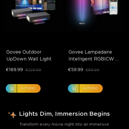
Govee Outdoor 
Govee Lampadaire 
UpDown Wall Light
Intelligent RGBICW 
Basic
€189.99
€59.99
€229.99
€89.99
Acheter
Acheter
Lights Dim, Immersion Begins
Transform every movie night into an immersive 