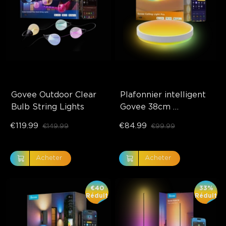
Govee Outdoor Clear 
Plafonnier intelligent 
Bulb String Lights
Govee 38cm 
RGBICWW Smart 
€119.99
€84.99
€149.99
€99.99
Ceiling Light Pro
Acheter
Acheter
€40
33%
Réduit
Réduit