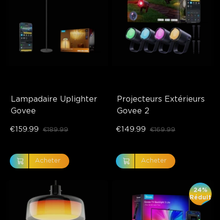
Lampadaire Uplighter 
Projecteurs Extérieurs 
Govee
Govee 2
€159.99
€149.99
€189.99
€169.99
Acheter
Acheter
24%
Réduit