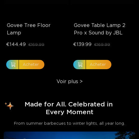
Govee Tree Floor 
Govee Table Lamp 2 
Lamp
Pro x Sound by JBL
€144.49
€139.99
€169.99
€169.99
Acheter
Acheter
Voir plus
>
Made for All. Celebrated in 
Every Moment
From summer barbecues to winter lights, all year long.