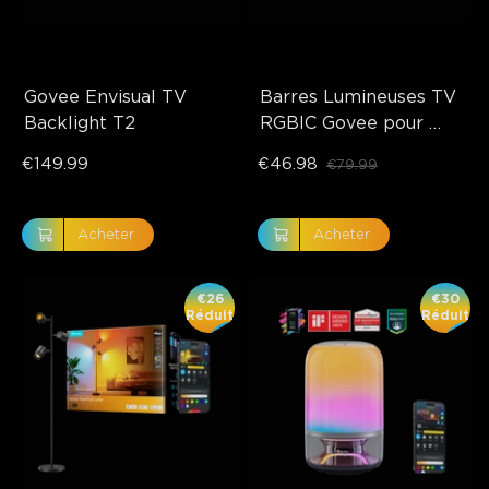
Govee Envisual TV 
Barres Lumineuses TV 
Backlight T2
RGBIC Govee pour 
Téléviseurs de 45 à 70 
€149.99
€46.98
€79.99
pouces
Acheter
Acheter
€26
€30
Réduit
Réduit