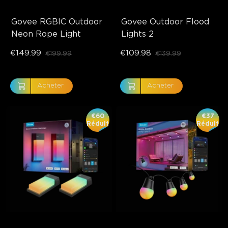
Govee RGBIC Outdoor 
Govee Outdoor Flood 
Neon Rope Light
Lights 2
€149.99
€109.98
€199.99
€139.99
Acheter
Acheter
€60
€37
Réduit
Réduit
close