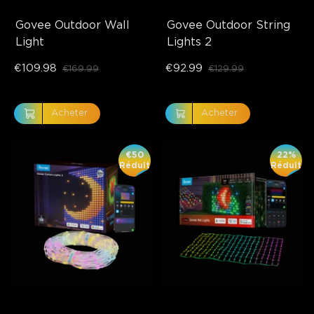
Govee Outdoor Wall 
Govee Outdoor String 
Light
Lights 2
€109.98
€92.99
€169.99
€129.99
Acheter
Acheter
€50
22%
Réduit
Réduit