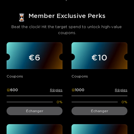
Member Exclusive Perks
Beat the clock! Hit the target spend to unlock high-value 
coupons.
€6
€10
Coupons
Coupons
600
Règles
1000
Règles
0%
0%
Échanger
Échanger