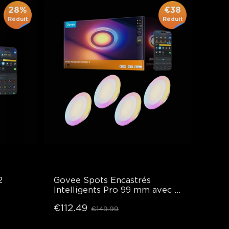
28%
€38
Réduit
Réduit
2
Govee Spots Encastrés 
Intelligents Pro 99 mm avec 
Veilleuse
€112.49
€149.99