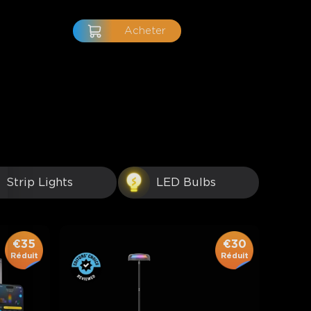
Acheter
Strip Lights
LED Bulbs
€35
€30
Réduit
Réduit