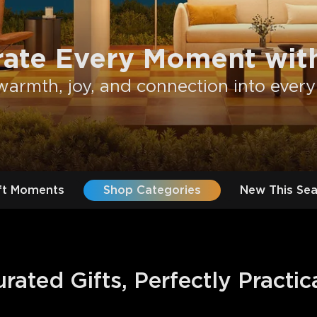
rate Every Moment with
warmth, joy, and connection into every
ft Moments
Shop Categories
New This Se
ated Gifts, Perfectly Practic