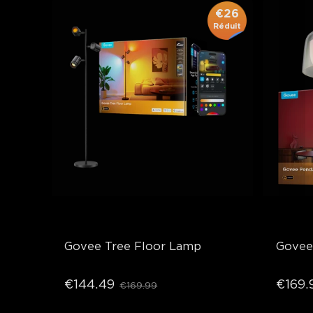
€26
Réduit
Govee Tree Floor Lamp
Govee
€144.49
€169.
€169.99