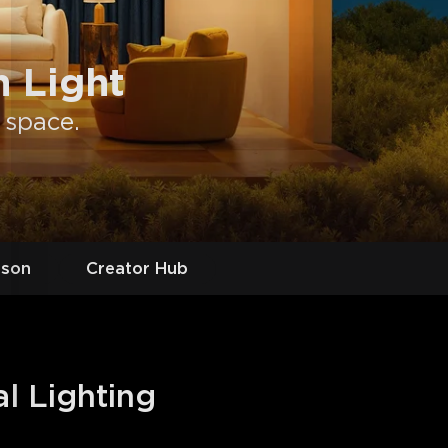
 Light
 space.
ason
Creator Hub
al Lighting