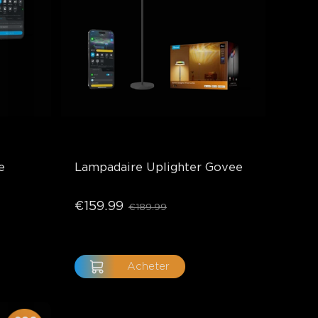
e
Lampadaire Uplighter Govee
€159.99
€189.99
Acheter