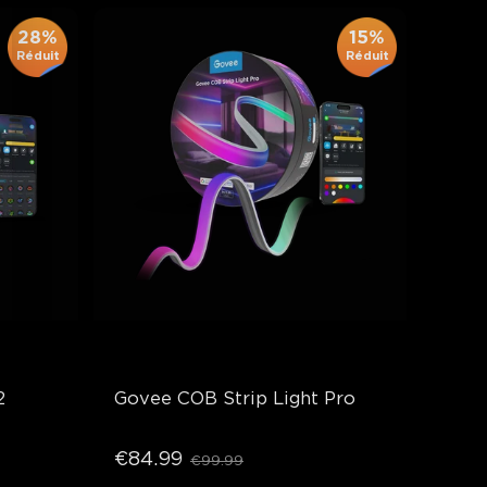
28%
15%
Réduit
Réduit
2
Govee COB Strip Light Pro
€84.99
€99.99