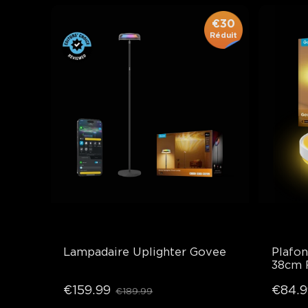
€30
Réduit
Lampadaire Uplighter Govee
Plafon
38cm 
Ceilin
€159.99
€84.9
€189.99