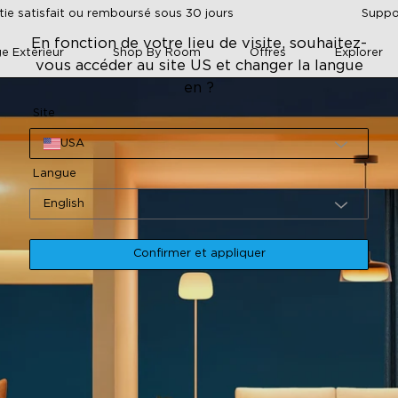
tie satisfait ou remboursé sous 30 jours
Suppor
En fonction de votre lieu de visite, souhaitez-
ge Extérieur
Shop By Room
Offres
Explorer
vous accéder au site US et changer la langue
en ?
Site
USA
Langue
English
Confirmer et appliquer