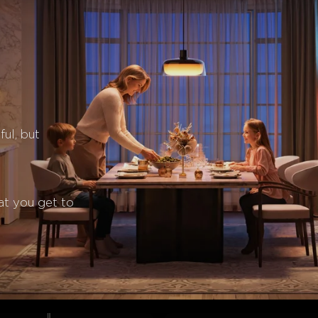
ul, but 
at you get to 
close