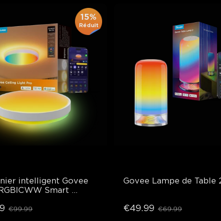
15%
Réduit
nier intelligent Govee 
Govee Lampe de Table 
RGBICWW Smart 
g Light Pro
9
€49.99
€99.99
€69.99