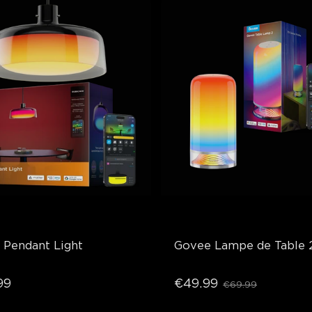
 Pendant Light
Govee Lampe de Table 
99
€49.99
€69.99