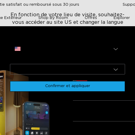
tie satisfait ou remboursé sous 30 jours
Suppor
En fonction de votre lieu de visite, souhaitez-
ge Extérieur
Shop By Room
Offres
Explorer
vous accéder au site US et changer la langue
en ?
Site
Lamp Classic
USA
Govee Table Lam
Langue
énergétique G]
€69.99
English
Fiche d'information produit
Docu
que
Information produit
Confirmer et appliquer
Quantité
Lot 1
Lot 2
Lot 3