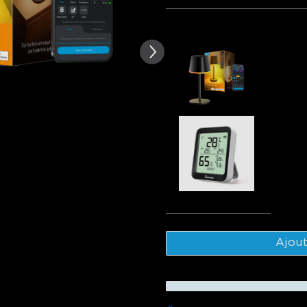
Fréquemment achetés ensem
Govee Tab
€69.99
Govee Blu
Thermome
€19.99
Tot
Ajout