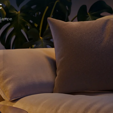
haque moment.
c
 lampe.