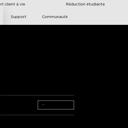
t client à vie
Réduction étudiante
Support
Communauté
p Classic
 [Classe 
mentation technique
 >>
−
+