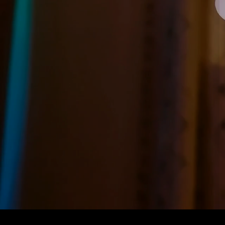
Govee Table Lamp Classic
€69.99
Acheter