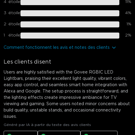
4
étoile
11
%
3
étoile
4
%
2
étoile
1
%
1
étoile
2
%
Comment fonctionnent les avis et notes des clients
Les clients disent
Users are highly satisfied with the Govee RGBIC LED
Lightbars, praising their excellent light quality, vibrant colors,
easy app control, and seamless smart home integration with
Alexa and Google. The setup process is straightforward, and
the lighting effects create impressive ambiance for TV
viewing and gaming. Some users noted minor concerns about
build quality, unstable stands, and occasional connectivity
issues.
Généré par IA à partir du texte des avis clients