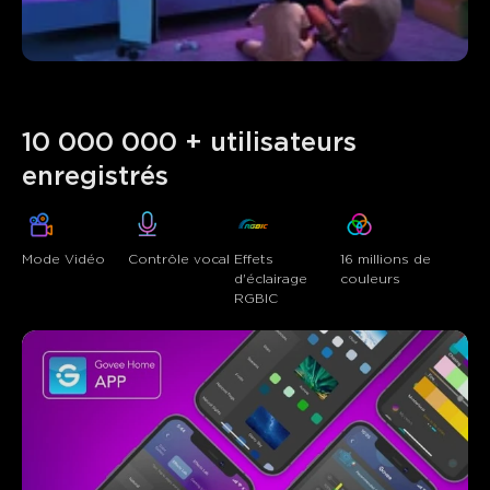
10 000 000 + utilisateurs 
Ce que disent les clients
Mode Vidéo
Contrôle vocal
Effets 
16 millions de 
Light quality
App functionality
Ease of setup
Build q
d'éclairage 
couleurs
RGBIC
0
0
0
Les clients mentionnent
Positif
Négatif
Résumé
：
Généré par IA à partir du texte des avis clients