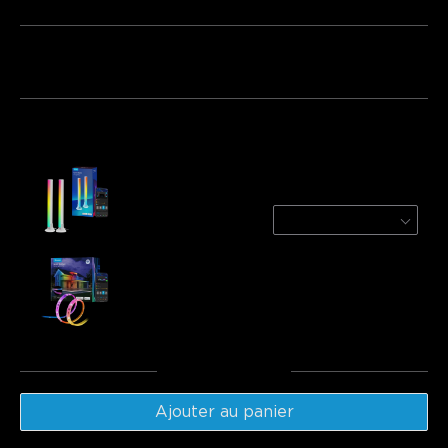
Lot 1
Lot 2
Lot 3
Fréquemment achetés ensemble :
Refurbished Govee RGBIC TV Light Bars for
45-70 inch TVs
White
€39.93
Govee RGBICWW Outdoor LED Strip Lights
€79.99
Total
:
€119.91
Ajouter au panier