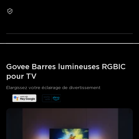
Garantie 2 ans
8 modes musicaux dynamiques : Créez une ambiance
Les produits reconditionnés ne peuvent pas être
de fête animée.
retournés ou échangés pour des raisons non liées à la
Installation facile : Ajustez de trois façons pour
qualité.
répondre à vos besoins d'éclairage.
Govee Barres lumineuses RGBIC 
pour TV
Élargissez votre éclairage de divertissement