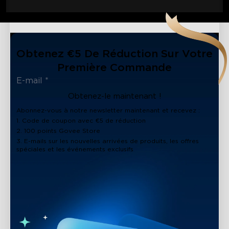
Obtenez €5 De Réduction Sur Votre
Première Commande
Obtenez-le maintenant !
Abonnez-vous à notre newsletter maintenant et recevez :
1. Code de coupon avec €5 de réduction
2. 100 points Govee Store
3. E-mails sur les nouvelles arrivées de produits, les offres
spéciales et les événements exclusifs