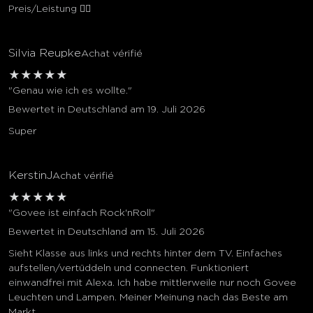
Preis/Leistung 👍🏻
Silvia Reupke
Achat vérifié
★
★
★
★
★
"Genau wie ich es wollte."
Bewertet in Deutschland am 19. Juli 2026
Super
KerstinJ
Achat vérifié
★
★
★
★
★
"Govee ist einfach Rock'nRoll"
Bewertet in Deutschland am 15. Juli 2026
Sieht Klasse aus links und rechts hinter dem TV. Einfaches
aufstellen/vertüddeln und connecten. Funktioniert
einwandfrei mit Alexa. Ich habe mittlerweile nur noch Govee
Leuchten und Lampen. Meiner Meinung nach das Beste am
Markt.